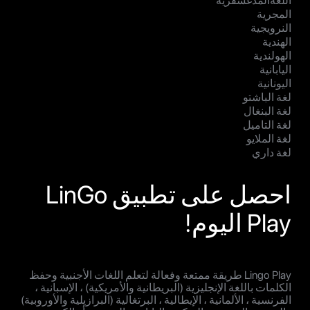
اللغةالمدغشقرية
المجرية
النرويجية
الهندية
الهولندية
اليابانية
اليونانية
لغة الباشتو
لغة البنغال
لغة التاميل
لغة الملايو
لغة داري
احصل على تطبيق LinGo
Play اليوم!
Lingo Play طريقة ممتعة وفعالة لتعلم اللغات الأجنبية وحفظ
الكلمات باللغة الإنجليزية (البريطانية والأمريكية) ، الإسبانية ،
الفرنسية ، الألمانية ، الإيطالية ، البرتغالية (البرازيلية والأوروبية)