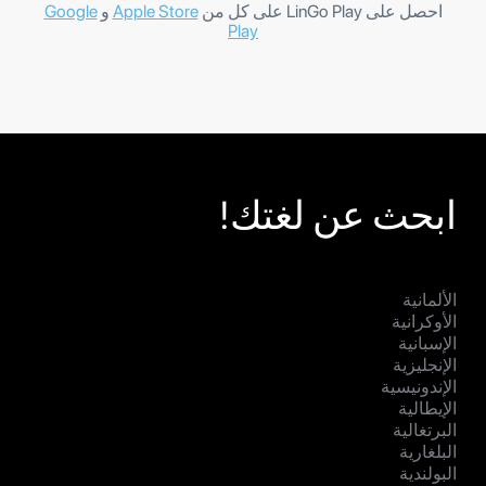
احصل على LinGo Play على كل من
Apple Store
و
Google
Play
ابحث عن لغتك!
الألمانية
الأوكرانية
الإسبانية
الإنجليزية
الإندونيسية
الإيطالية
البرتغالية
البلغارية
البولندية