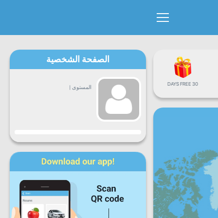
الصفحة الشخصية
30 DAYS FREE
المستوى
|
التقدم
ن
ث
ع
خ