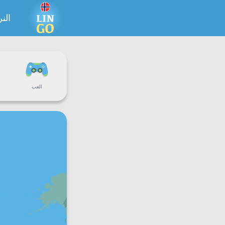
الن
العب