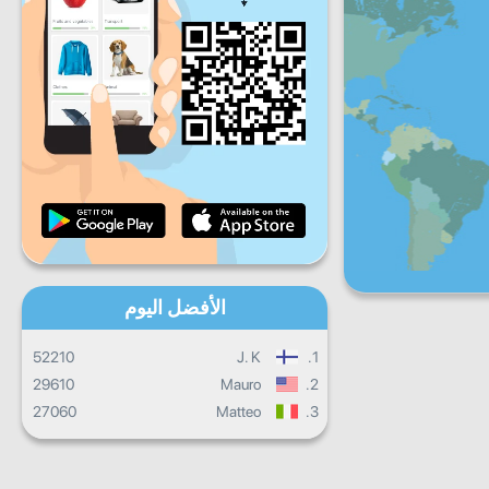
ج
س
ح
تقدم يومي
تقدم شهري
شهادة
التقدم الإجمالي
الأفضل اليوم
52210
J. K
1.
29610
Mauro
2.
27060
Matteo
3.