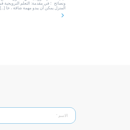
ونصائح ؛ في مقدمة: التعلم النرويجية ف
المنزل يمكن أن يبدو مهمة شاقة ، خا […]