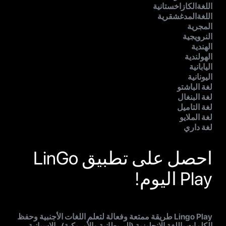
اللغةالكازاخستانية
اللغةالمدغشقرية
المجرية
النرويجية
الهندية
الهولندية
اليابانية
اليونانية
لغة الباشتو
لغة البنغال
لغة التاميل
لغة الملايو
لغة داري
احصل على تطبيق LinGo
Play اليوم!
Lingo Play طريقة ممتعة وفعالة لتعلم اللغات الأجنبية وحفظ
الكلمات باللغة الإنجليزية (البريطانية والأمريكية) ، الإسبانية ،