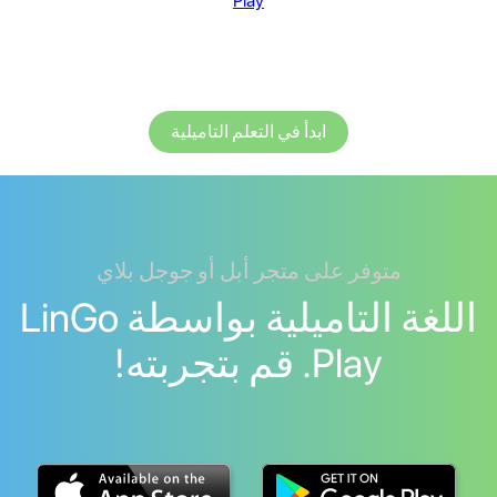
Play
ابدأ في التعلم التاميلية
متوفر على متجر أبل أو جوجل بلاي
اللغة التاميلية بواسطة LinGo
Play. قم بتجربته!