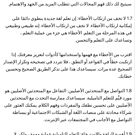
سيتيح لك ذلك فهم المجالات التي تتطلب المزيد من الجهد والاهتمام.
1.7 لا تخف من ارتكاب الأخطاء: إن تعلم لغة جديدة ينطوي دائمًا على
إمكانية ارتكاب الأخطاء. لا تخف من ارتكاب الأخطاء. إنه طبيعي وطبيعي
في هذه المرحلة من التعلم. الأخطاء هي جزء من عملية التعلم ،
وتساعدك على التعلم والتحسن.
اقترب من الأخطاء مع فهمها واستخدامها كأدوات لتعزيز معرفتك. إذا
ارتكبت خطأً في القواعد أو النطق ، فلا تتردد في تصحيحه وتكرار الإصدار
الصحيح عدة مرات. سيساعدك هذا على تذكر الطريق الصحيح وتحسين
خطابك.
1.8 التواصل مع المتحدثين الأصليين: التفاعل مع المتحدثين الأصليين هو
مورد قيِّم للتعلم التاميلية. سيساعدك ممارسة التحدث مع المتحدثين
الأصليين على تحسين نطقك والمفردات وفهم الكلام. يمكنك العثور على
شركاء محادثة على منصات اللغة أو الشبكات الاجتماعية أو ببساطة
التواصل مع الأجانب في المجتمعات عبر الإنترنت.
1.9 أهمية الراحة والاسترخاء: التعلم التاميلية عملية مهمة ، ولكن لا