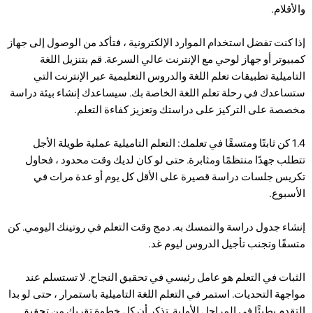
والأقلام.
إذا كنت تفضل استخدام الموارد الإلكترونية ، فتأكد من الوصول إلى جهاز
كمبيوتر أو جهاز لوحي مع الإنترنت عالي السرعة. قم بتنزيل اللغة
التاميلية تطبيقات تعلم اللغة والدروس التعليمية عبر الإنترنت التي
ستساعدك في رحلة تعلم اللغة الخاصة بك. سيساعدك إنشاء بيئة دراسة
مخصصة على التركيز على دراستك وتعزيز كفاءة التعلم.
1.4 كن ثابتًا ومتسقًا في تعلمك: التعلم التاميلية عملية طويلة الأجل
تتطلب جهدًا منتظمًا ومثابرة. حتى لو كان لديك وقت محدود ، فحاول
تكريس جلسات دراسة قصيرة على الأقل كل يوم أو عدة مرات في
الأسبوع.
إنشاء جدول دراسة والتمسك به. دمج وقت التعلم في روتينك اليومي. كن
متسقًا وتجنب تأجيل الدروس ليوم غد.
الثبات في التعلم هو عامل رئيسي في تحقيق النجاح. لا تستسلم عند
مواجهة التحديات. استمر في التعلم اللغة التاميلية باستمرار ، حتى لو بدا
التقدم بطيئًا في المراحل الأولية. تذكر أن كل خطوة تقربك من تحقيق