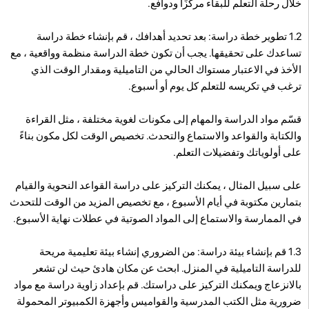
خلال رحلة التعلم للبقاء مركّزًا ودوافع.
1.2 تطوير خطة دراسة: بعد تحديد أهدافك ، قم بإنشاء خطة دراسة
تساعدك على تحقيقها. يجب أن تكون خطة الدراسة منظمة وواقعية ، مع
الأخذ في الاعتبار مستواك الحالي من التاميلية ومقدار الوقت الذي
ترغب في تكريسه للتعلم كل يوم أو أسبوع.
قسّم مواد الدراسة والمهام إلى مكونات لغوية مختلفة ، مثل القراءة
والكتابة والقواعد والاستماع والتحدث. تخصيص الوقت لكل مكون بناءً
على أولوياتك وتفضيلات التعلم.
على سبيل المثال ، يمكنك التركيز على دراسة القواعد النحوية والقيام
بتمارين مكتوبة في أيام الأسبوع ، مع تخصيص المزيد من الوقت للتحدث
في الممارسة والاستماع إلى المواد الصوتية في عطلات نهاية الأسبوع.
1.3 قم بإنشاء بيئة دراسة: من الضروري إنشاء بيئة تعليمية مريحة
للدراسة التاميلية في المنزل. ابحث عن مكان هادئ حيث لن تشعر
بالانزعاج ويمكنك التركيز على دراستك. قم بإعداد زاوية دراسة مع مواد
ضرورية مثل الكتب المدرسية والقواميس وأجهزة الكمبيوتر المحمولة