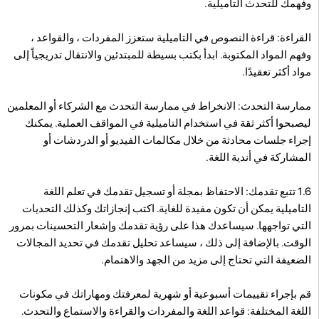
وفهمك للتحدث التاميلية.
القراءة: قراءة النصوص في التاميلية ستعزز المفردات ، والقواعد ،
وفهم المواد المكتوبة. ابدأ بكتب بسيطة للمبتدئين والانتقال تدريجياً إلى
مواد أكثر تعقيدًا.
ممارسة التحدث: الانخراط في ممارسة التحدث مع الشركاء أو المعلمين
ليصبحوا أكثر ثقة في استخدام التاميلية في المواقف العملية. يمكنك
إجراء جلسات محادثة من خلال مكالمات الفيديو أو الدردشات أو
المشاركة في أندية اللغة.
1.6 تتبع تقدمك: الاحتفاظ بمجلة أو تسجيل تقدمك في تعلم اللغة
التاميلية يمكن أن تكون مفيدة للغاية. اكتب إنجازاتك وكذلك التحديات
التي تواجهها. سيساعدك هذا على رؤية تقدمك وإشعار التحسينات بمرور
الوقت. بالإضافة إلى ذلك ، سيساعد تحليل تقدمك في تحديد المجالات
الضعيفة التي تحتاج إلى مزيد من الجهد والاهتمام.
قم بإجراء تقييمات أسبوعية أو شهرية لمعرفتك ومهاراتك في مكونات
اللغة المختلفة: قواعد اللغة والمفردات والقراءة والاستماع والتحدث.