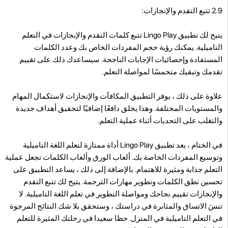
2.9 تتبع التقدم والإنجازات:
يتيح لك تطبيق Lingo Play تتبع كلمات التقدم والإنجازات في التعلم
التاميلية. يمكنك رؤية حجم المفردات الخاص بك وعدد الكلمات
المستفادة وإحصائيات الإجابات الناجحة. سيساعدك ذلك على تقييم
تقدمك وتبقيك متحمسًا لمواصلة التعلم.
علاوة على ذلك ، يوفر التطبيق المكافآت والإنجازات لاستكمال المهام
والمستويات المختلفة. وهذا يخلق دافعًا إضافيًا لتحقيق أهداف جديدة
والتغلب على التحديات أثناء عملية التعلم.
في الختام ، يعد تطبيق Lingo Play أداة ممتازة لتعلم اللغة التاميلية
وتوسيع المفردات الخاصة بك. ألعاب الورق وألعاب الكلمات تجعل عملية
التعلم جذابة ومثيرة للاهتمام. بالإضافة إلى ذلك ، يساعد التطبيق على
تحسين نطق الكلمات وتطوير مهارات الترجمة. يتيح لك تتبع التقدم
والإنجازات تقييم نجاحك ومواصلة التطوير في تعلم اللغة التاميلية. لا
تنسَ الاتساق والمثابرة في دراستك ، وستحقق بلا شك النتائج المرجوة
في التعلم التاميلية في المنزل. حظا سعيدا في رحلتك المثيرة للتعلم