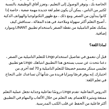
الخاصة بك ، وتوفر الوصول إلى التعليم ، وتعزز آفاق الوظيفية. بالنسبة
لكثير من الناس ، يمكن أن يكون تعلم لغة جديدة مهمة صعبة ، خاصة إذا
كانوا يبدأون من الصفر. ومع ذلك ، مع ظهور التكنولوجيا والهواتف الذكية
، أصبح التعلم أكثر سهولة وملاءمة. في هذه المقالة ، سنناقش كيف
يمكنك تعلم التاميلية من نقطة الصفر باستخدام تطبيق LINANT وموارد
إضافية.
لماذا اللغة؟
قبل أن نتعمق في تفاصيل استخدام Lingo للتعلم التاميلية من الصفر ،
دعنا نتحدث عن سبب يستحق هذا التطبيق انتباهك. Lingo هو تطبيق
تعليمي مبتكر مصمم خصيصًا للتعلم التاميلية و 70 لغة أخرى من
اختيارك. إنه يوفر فرصًا ومزايا فريدة من شأنها أن تساعدك على النجاح
في تعلم اللغة:
الدروس التفاعلية: تقدم Lingo دروسًا تفاعلية وجذابة تجعل عملية التعلم
ممتعة ومثيرة للاهتمام. يعد التعلم من خلال الألعاب والمهام في التطبيق
أكثر فاعلية من الحفظ عن قلب الكتب المدرسية.