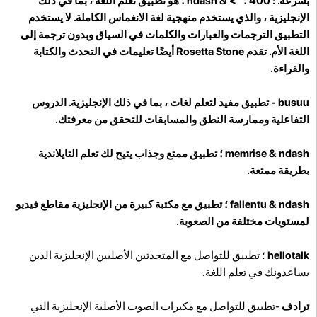
بسرعة. : 400 ؛ "> & ndash ؛ هو تطبيق تعلم اللغة ، بما في ذلك
الإنجليزية ، والذي يستخدم منهجية لغة الانغماس الكاملة. لا يستخدم
التطبيق الترجمات والعبارات والكلمات في السياق وبدون ترجمة إلى
اللغة الأم. تقدم Rosetta Stone أيضًا تعليمات في التحدث والكتابة
والقراءة.
busuu -
تطبيق مفيد لتعلم لغات ، بما في ذلك الإنجليزية. الدروس
التفاعلية وممارسة النطق والمسابقات للتحقق من معرفتك.
memrise
& ndash ؛ تطبيق ممتع وجذاب يتيح لك تعلم التايلاندية
بطريقة ممتعة.
fallentu
& ndash ؛ تطبيق مع مكتبة كبيرة من الإنجليزية مقاطع فيديو
لمستويات مختلفة من الصعوبة.
hellotalk
؛ تطبيق للتواصل مع المتحدثين الأصليين الإنجليزية الذين
يساعدونك في تعلم اللغة.
ترادف
-تطبيق للتواصل مع مكبرات الصوت الأصلية الإنجليزية التي