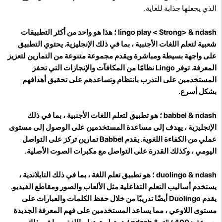
الذي يجعلها جذابة للغاية.
lingo play < Strong>
& ndash ؛ هذا هو واحد من أكثر التطبيقات
شعبية لتعلم اللغات الأجنبية ، بما في ذلك الإنجليزية. يحتوي التطبيق
على واجهة بسيطة ومباشرة ويقدم مجموعة متنوعة من التمارين لتعزيز
المعرفة. توفر Lingo نظامًا من المكافآت والإنجازات التي تحفز
المستخدمين على التدرب بانتظام وتساعدهم على تحقيق أهدافهم
بشكل أسرع.
babbel
& ndash ؛ هو تطبيق لتعلم اللغات الأجنبية ، بما في ذلك
الإنجليزية ، يهدف إلى مساعدة المستخدمين على الوصول إلى مستوى
عملي من الكفاءة اللغوية. يقدم Babbel تمارين تركز على التواصل
اليومي ، وكذلك القدرة على التواصل مع مكبرات الصوت الأصلية.
duolingo
& ndash ؛ هو تطبيق تعلم اللغة ، بما في ذلك التايلاندية ،
يستخدم أساليب التعلم التفاعلية مثل الألعاب والصور ومقاطع الفيديو.
يقدم Duolingo أيضًا تدريبًا من خلال حفظ الكلمات والعبارات على
مستوى اللاوعي ، مما يساعد المستخدمين على فهم المعرفة الجديدة