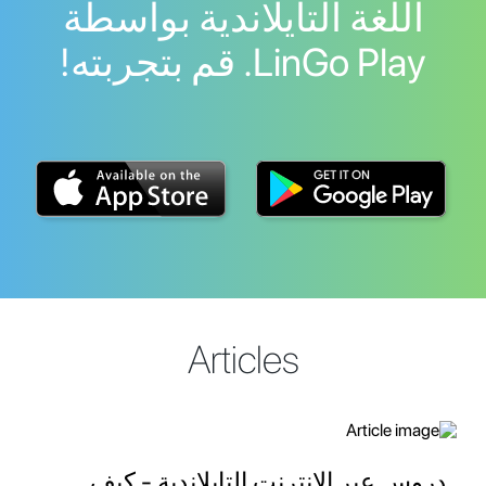
اللغة التايلاندية بواسطة
LinGo Play. قم بتجربته!
Articles
دروس عبر الإنترنت التايلاندية - كيف