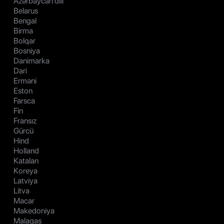
Azərbaycan dili
Belarus
Bengal
Birma
Bolqar
Bosniya
Danimarka
Dari
Erməni
Eston
Farsca
Fin
Fransız
Gürcü
Hind
Holland
Katalan
Koreya
Latviya
Litva
Macar
Makedoniya
Malaqas