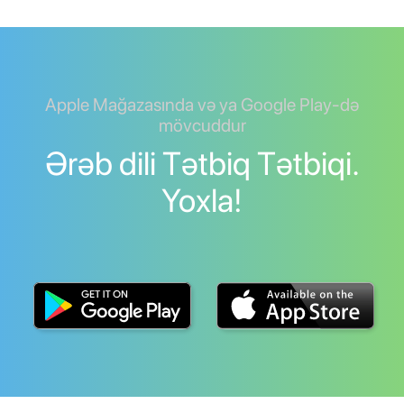
Apple Mağazasında və ya Google Play-də
mövcuddur
Ərəb dili Tətbiq Tətbiqi.
Yoxla!