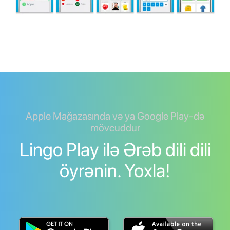
Apple Mağazasında və ya Google Play-də
mövcuddur
Lingo Play ilə Ərəb dili dili
öyrənin. Yoxla!