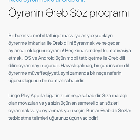
Öyrənin Ərəb Söz proqramı
Bir baxın və mobil tətbiqetmə və ya ən yaxşı onlayn
öyrənmə imkanları ilə Ərəb dilini öyrənmək və nə qədər
əyləncəli olduğunu öyrənin! Heç kimə sirr deyil ki, motivasiya
etmək, iOS və Android üçün mobil tətbiqetmə ilə Ərəb dili
dilini öyrənməyin açarıdır. Həvəsli qalmaq, bir çox insanın dil
öyrənmə müvəffəqiyyəti, eyni zamanda bir neçə nəfərin
uğursuzluğunun bir nömrəli səbəbidir.
Lingo Play App ilə lüğətinizi bir neçə səbəbidir. Sizə maraqlı
olan mövzuları və ya sizin üçün ən səmərəli olan sözləri
öyrənmək və ya öyrənmək yolu seçin. Bunlar Ərəb dili Sözlər
tətbiqetmə təlimləri uğurunuz üçün vacibdir!