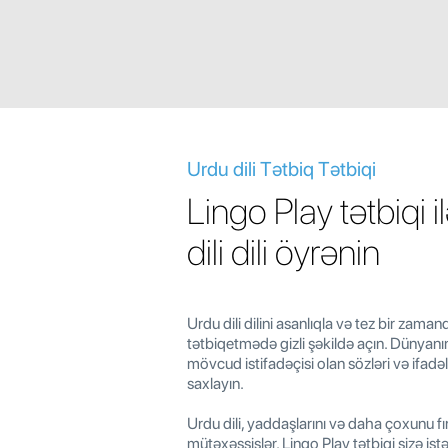
Urdu dili Tətbiq Tətbiqi
Lingo Play tətbiqi i
dili dili öyrənin
Urdu dili dilini asanlıqla və tez bir zama
tətbiqetmədə gizli şəkildə açın. Dünyanı
mövcud istifadəçisi olan sözləri və ifadə
saxlayın.
Urdu dili, yaddaşlarını və daha çoxunu f
mütəxəssislər. Lingo Play tətbiqi sizə is