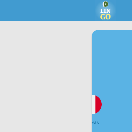
İSVEÇ
İTALYAN