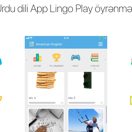
rdu dili App Lingo Play öyrənm