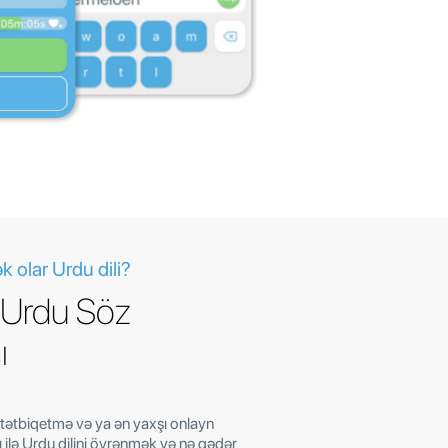
 olar Urdu dili?
 Urdu Söz
ı
 tətbiqetmə və ya ən yaxşı onlayn
ilə Urdu dilini öyrənmək və nə qədər