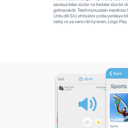
saxlaya bilən sözlər və ifadələr sizə bir
gətirəcəkdir. Telefonunuzdakı inanılmaz L
Urdu dili Söz ehtiyatını yolda yeniləyə bi
natiq və ya xarici dil öyrənən, Lingo Play