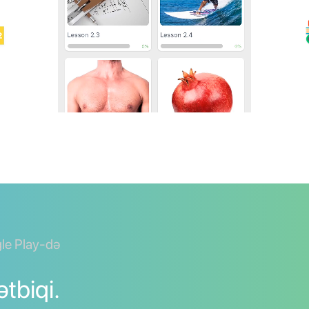
le Play-də
ətbiqi.