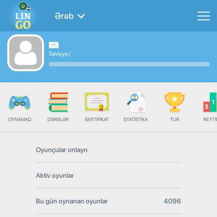
Ərəb
Səviyyə
/
OYNAMAQ
DƏRSLƏR
SERTIFIKAT
STATISTIKA
TUR
REYT
Oyunçular onlayn
Aktiv oyunlar
Bu gün oynanan oyunlar
4096