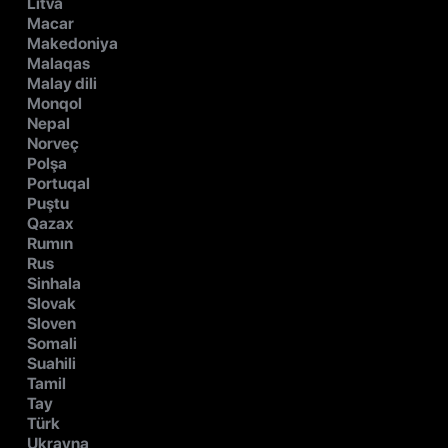
Litva
Macar
Makedoniya
Malaqas
Malay dili
Monqol
Nepal
Norveç
Polşa
Portuqal
Puştu
Qazax
Rumın
Rus
Sinhala
Slovak
Sloven
Somali
Suahili
Tamil
Tay
Türk
Ukrayna