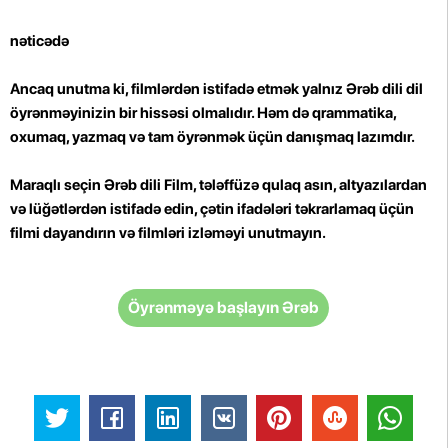
nəticədə
Ancaq unutma ki, filmlərdən istifadə etmək yalnız Ərəb dili dil
öyrənməyinizin bir hissəsi olmalıdır. Həm də qrammatika,
oxumaq, yazmaq və tam öyrənmək üçün danışmaq lazımdır.
Maraqlı seçin Ərəb dili Film, tələffüzə qulaq asın, altyazılardan
və lüğətlərdən istifadə edin, çətin ifadələri təkrarlamaq üçün
filmi dayandırın və filmləri izləməyi unutmayın.
Öyrənməyə başlayın Ərəb