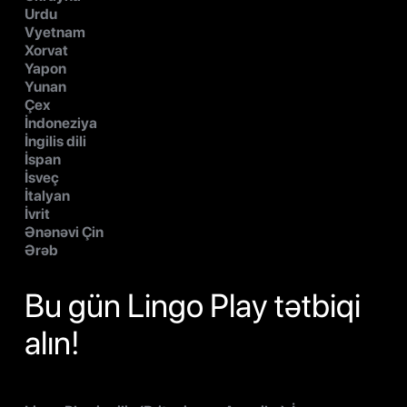
Urdu
Vyetnam
Xorvat
Yapon
Yunan
Çex
İndoneziya
İngilis dili
İspan
İsveç
İtalyan
İvrit
Ənənəvi Çin
Ərəb
Bu gün Lingo Play tətbiqi
alın!