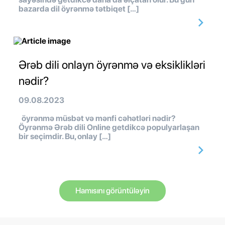
bazarda dil öyrənmə tətbiqet […]
Ərəb dili onlayn öyrənmə və eksiklikləri
nədir?
09.08.2023
öyrənmə müsbət və mənfi cəhətləri nədir?
Öyrənmə Ərəb dili Online getdikcə populyarlaşan
bir seçimdir. Bu, onlay […]
Hamısını görüntüləyin