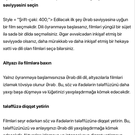
səviyyəsini seçin
Style = "Şrift-çəki: 400;"> Ediləcək ilk şey Ərəb səviyyəsinə uyğun
bir film seçməkdir. Dili öyrənməyə başlasanız, filmləri yüngül bir süjet
ilə sadə bir dildə seçməlisiniz. Əgər əvvəlcədən inkişaf etmiş bir
səviyyədə olsanız, daha mürəkkəb və daha inkişaf etmiş bir hekayə
xətti və dili olan filmləri seçə bilərsiniz.
Altyazı ilə filmlərə baxın
Yalnız öyrənməyə başlamısınızsa Ərəb dili dil, altyazılarla filmləri
izləmək tövsiyə olunur Ərəb . Bu, söz və ifadələrin tələffüzünü daha
yaxşı başa düşməyə və lüğətinizi yaxşılaşdırmağa kömək edəcəkdir.
tələffüzə diqqət yetirin
Filmləri seyr edərkən söz və ifadələrin tələffüzünə diqqət yetirin. Bu,
tələffüzünüzü və anlayışınızı Ərəb dili yaxşılaşdırmağa kömək