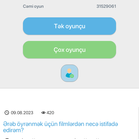
Cəmi oyun
31529061
Tək oyunçu
Çox oyunçu
09.08.2023
420
Ərəb öyrənmək üçün filmlərdən necə istifadə
edirəm?