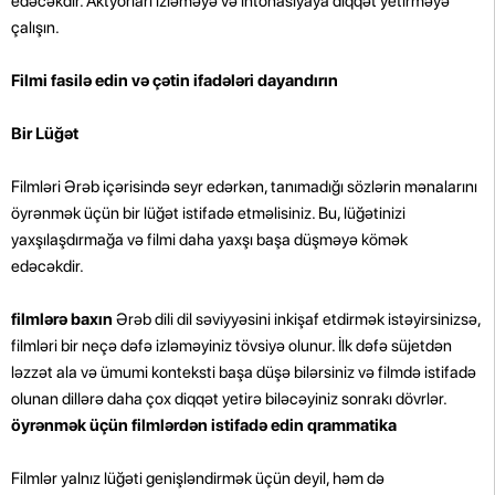
edəcəkdir. Aktyorları izləməyə və intonasiyaya diqqət yetirməyə
çalışın.
Filmi fasilə edin və çətin ifadələri dayandırın
Bir Lüğət
Filmləri Ərəb içərisində seyr edərkən, tanımadığı sözlərin mənalarını
öyrənmək üçün bir lüğət istifadə etməlisiniz. Bu, lüğətinizi
yaxşılaşdırmağa və filmi daha yaxşı başa düşməyə kömək
edəcəkdir.
filmlərə baxın
Ərəb dili dil səviyyəsini inkişaf etdirmək istəyirsinizsə,
filmləri bir neçə dəfə izləməyiniz tövsiyə olunur. İlk dəfə süjetdən
ləzzət ala və ümumi konteksti başa düşə bilərsiniz və filmdə istifadə
olunan dillərə daha çox diqqət yetirə biləcəyiniz sonrakı dövrlər.
öyrənmək üçün filmlərdən istifadə edin qrammatika
Filmlər yalnız lüğəti genişləndirmək üçün deyil, həm də