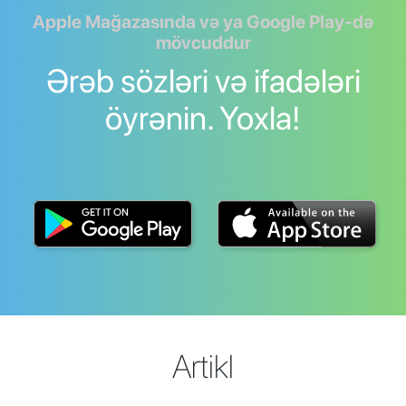
Apple Mağazasında və ya Google Play-də
mövcuddur
Ərəb sözləri və ifadələri
öyrənin. Yoxla!
Artikl