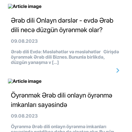
Ərəb dili Onlayn dərslər - evdə Ərəb
dili necə düzgün öyrənmək olar?
09.08.2023
Ərəb dili Evdə: Məsləhətlər və məsləhətlər Girişdə
öyrənmək Ərəb dili Biznes. Bununla birlikdə,
düzgün yanaşma v […]
Öyrənmək Ərəb dili onlayn öyrənmə
imkanları sayəsində
09.08.2023
Öyrənmə Ərəb dili onlayn öyrənmə imkanları
sayəsində getdikcə daha da əlçatan olur. Bu gün