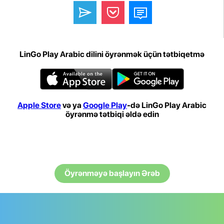
LinGo Play Arabic dilini öyrənmək üçün tətbiqetmə
Apple Store
və ya
Google Play
-də LinGo Play Arabic
öyrənmə tətbiqi əldə edin
Öyrənməyə başlayın Ərəb