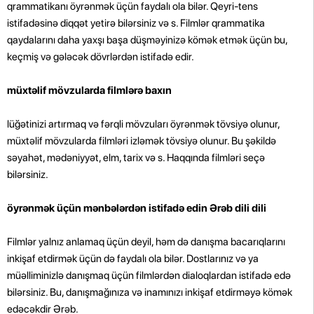
qrammatikanı öyrənmək üçün faydalı ola bilər. Qeyri-tens
istifadəsinə diqqət yetirə bilərsiniz və s. Filmlər qrammatika
qaydalarını daha yaxşı başa düşməyinizə kömək etmək üçün bu,
keçmiş və gələcək dövrlərdən istifadə edir.
müxtəlif mövzularda filmlərə baxın
lüğətinizi artırmaq və fərqli mövzuları öyrənmək tövsiyə olunur,
müxtəlif mövzularda filmləri izləmək tövsiyə olunur. Bu şəkildə
səyahət, mədəniyyət, elm, tarix və s. Haqqında filmləri seçə
bilərsiniz.
öyrənmək üçün mənbələrdən istifadə edin Ərəb dili dili
Filmlər yalnız anlamaq üçün deyil, həm də danışma bacarıqlarını
inkişaf etdirmək üçün də faydalı ola bilər. Dostlarınız və ya
müəlliminizlə danışmaq üçün filmlərdən dialoqlardan istifadə edə
bilərsiniz. Bu, danışmağınıza və inamınızı inkişaf etdirməyə kömək
edəcəkdir Ərəb.