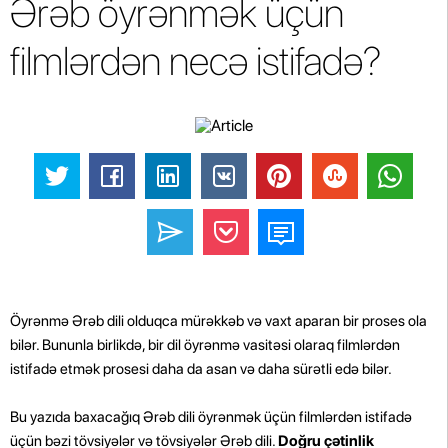
Ərəb öyrənmək üçün
filmlərdən necə istifadə?
Öyrənmə Ərəb dili olduqca mürəkkəb və vaxt aparan bir proses ola
bilər. Bununla birlikdə, bir dil öyrənmə vasitəsi olaraq filmlərdən
istifadə etmək prosesi daha da asan və daha sürətli edə bilər.
Bu yazıda baxacağıq Ərəb dili öyrənmək üçün filmlərdən istifadə
üçün bəzi tövsiyələr və tövsiyələr Ərəb dili.
Doğru çətinlik