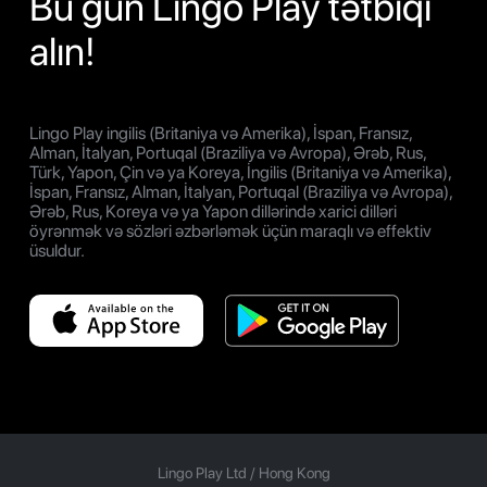
Bu gün Lingo Play tətbiqi
alın!
Lingo Play ingilis (Britaniya və Amerika), İspan, Fransız,
Alman, İtalyan, Portuqal (Braziliya və Avropa), Ərəb, Rus,
Türk, Yapon, Çin və ya Koreya, İngilis (Britaniya və Amerika),
İspan, Fransız, Alman, İtalyan, Portuqal (Braziliya və Avropa),
Ərəb, Rus, Koreya və ya Yapon dillərində xarici dilləri
öyrənmək və sözləri əzbərləmək üçün maraqlı və effektiv
üsuldur.
Lingo Play Ltd /
Hong Kong