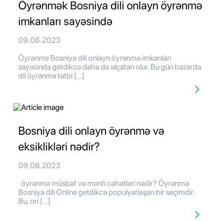
Öyrənmək Bosniya dili onlayn öyrənmə
imkanları sayəsində
09.08.2023
Öyrənmə Bosniya dili onlayn öyrənmə imkanları
sayəsində getdikcə daha da əlçatan olur. Bu gün bazarda
dil öyrənmə tətbi […]
Bosniya dili onlayn öyrənmə və
eksiklikləri nədir?
09.08.2023
öyrənmə müsbət və mənfi cəhətləri nədir? Öyrənmə
Bosniya dili Online getdikcə populyarlaşan bir seçimdir.
Bu, on […]