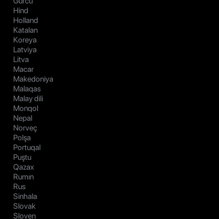
Gürcü
Hind
Holland
Katalan
Koreya
Latviya
Litva
Macar
Makedoniya
Malaqas
Malay dili
Monqol
Nepal
Norveç
Polşa
Portuqal
Puştu
Qazax
Rumın
Rus
Sinhala
Slovak
Sloven