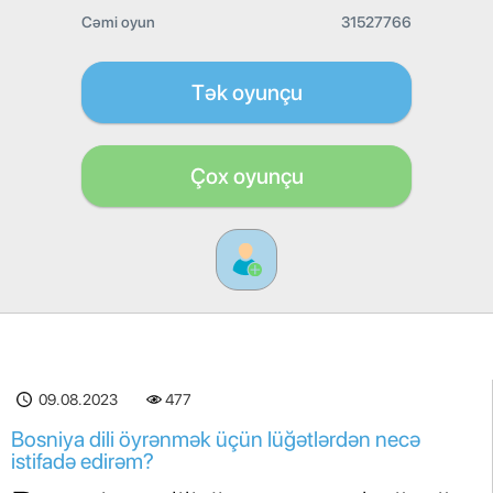
Cəmi oyun
31527766
Tək oyunçu
Çox oyunçu
478
09.08.2023
Bosniya dili öyrənmək üçün lüğətlərdən necə
istifadə edirəm?