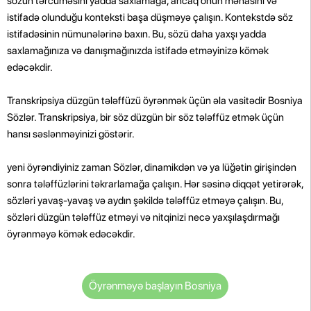
sözün tərcüməsini yadda saxlamağa, ancaq onun mənasını və
istifadə olunduğu konteksti başa düşməyə çalışın. Kontekstdə söz
istifadəsinin nümunələrinə baxın. Bu, sözü daha yaxşı yadda
saxlamağınıza və danışmağınızda istifadə etməyinizə kömək
edəcəkdir.
Transkripsiya düzgün tələffüzü öyrənmək üçün əla vasitədir Bosniya
Sözlər. Transkripsiya, bir söz düzgün bir söz tələffüz etmək üçün
hansı səslənməyinizi göstərir.
yeni öyrəndiyiniz zaman Sözlər, dinamikdən və ya lüğətin girişindən
sonra tələffüzlərini təkrarlamağa çalışın. Hər səsinə diqqət yetirərək,
sözləri yavaş-yavaş və aydın şəkildə tələffüz etməyə çalışın. Bu,
sözləri düzgün tələffüz etməyi və nitqinizi necə yaxşılaşdırmağı
öyrənməyə kömək edəcəkdir.
Öyrənməyə başlayın Bosniya