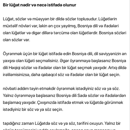
Bir lüğət nədir və necə istifadə olunur
Lüğət, sözlər və müəyyən bir dildə sözlər toplusudur. Lüğətlərin
müxtəlif növləri var, lakin ən çox yayılmış, Bosniya dili və ifadələri
olan lüğətlər və digər dillərə tərcümə olan lüğətlərdir. Bosniya sözləri
olan sözlər var.
Öyrənmək üçün bir lüğət istifadə edin Bosniya dili, dil səviyyənizin ən
yaxşısı olan lüğəti seçməlisiniz. Əgər öyrənməyə başlasanız Bosniya
dili Həqiqi sözlər və ifadələr olan bir lüğət seçmək yaxşıdır. Artıq dildə
irəliləmisinizsə, daha qabaqcıl söz və ifadələr olan bir lüğət seçin.
növbəti addım təyin etməkdir öyrənmək istədiyiniz söz və ya söz.
Yalnız öyrənməyə başlasanız Bosniya dili Sadə sözlər və ifadələrdən
başlamaq yaxşıdır. Çıxışınızda istifadə etmək və lüğətdə görünmək
istədiyiniz bir söz və ya söz seçin.
tapdığınız zaman Lüğətdə söz və ya söz, tərifini oxuyun. Yalnız bir