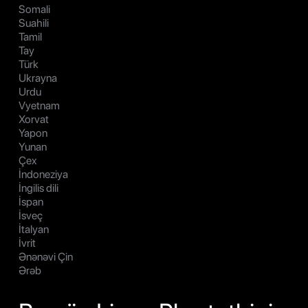
Somali
Suahili
Tamil
Tay
Türk
Ukrayna
Urdu
Vyetnam
Xorvat
Yapon
Yunan
Çex
İndoneziya
İngilis dili
İspan
İsveç
İtalyan
İvrit
Ənənəvi Çin
Ərəb