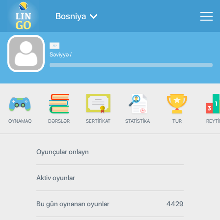
Bosniya
Səviyyə
/
OYNAMAQ
DƏRSLƏR
SERTIFIKAT
STATISTIKA
TUR
REYT
Oyunçular onlayn
Aktiv oyunlar
Bu gün oynanan oyunlar
4429