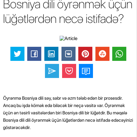
Bosniya dili öyrənmək üçün
lüğətlərdən necə istifadə?
Öyrənmə Bosniya dili səy, səbr və əzm tələb edən bir prosesdir.
Ancaq bu işdə kömək edə biləcək bir neçə vasitə var. Öyrənmək
üçün ən təsirli vasitələrdən biri Bosniya dili bir lüğətdir. Bu məqalə
Bosniya dili dili öyrənmək üçün lüğətlərdən necə istifadə edəcəyinizi
göstərəcəkdir.