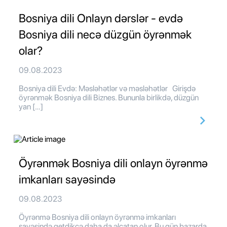
Bosniya dili Onlayn dərslər - evdə
Bosniya dili necə düzgün öyrənmək
olar?
09.08.2023
Bosniya dili Evdə: Məsləhətlər və məsləhətlər Girişdə
öyrənmək Bosniya dili Biznes. Bununla birlikdə, düzgün
yan […]
Öyrənmək Bosniya dili onlayn öyrənmə
imkanları sayəsində
09.08.2023
Öyrənmə Bosniya dili onlayn öyrənmə imkanları
sayəsində getdikcə daha da əlçatan olur. Bu gün bazarda