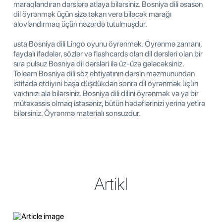
maraqlandıran dərslərə atlaya bilərsiniz. Bosniya dili əsasən
dil öyrənmək üçün sizə təkan verə biləcək marağı
alovlandırmaq üçün nəzərdə tutulmuşdur.
usta Bosniya dili Lingo oyunu öyrənmək. Öyrənmə zamanı,
faydalı ifadələr, sözlər və flashcards olan dil dərsləri olan bir
sıra pulsuz Bosniya dil dərsləri ilə üz-üzə gələcəksiniz.
Tolearn Bosniya dili söz ehtiyatının dərsin məzmunundan
istifadə etdiyini başa düşdükdən sonra dil öyrənmək üçün
vaxtınızı ala bilərsiniz. Bosniya dili dilini öyrənmək və ya bir
mütəxəssis olmaq istəsəniz, bütün hədəflərinizi yerinə yetirə
bilərsiniz. Öyrənmə materialı sonsuzdur.
Artikl