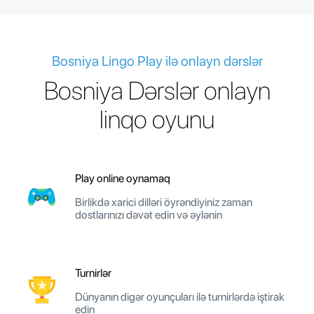
Bosniya Lingo Play ilə onlayn dərslər
Bosniya Dərslər onlayn
linqo oyunu
Play online oynamaq
Birlikdə xarici dilləri öyrəndiyiniz zaman
dostlarınızı dəvət edin və əylənin
Turnirlər
Dünyanın digər oyunçuları ilə turnirlərdə iştirak
edin