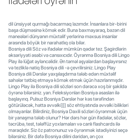
ifadələri öyrənin
dil ünsiyyət qurmağı bacarmaq lazımdır. İnsanlara bir-birini
başa düşməsinə kömək edir. Buna baxmayaraq, bəzən dil
maneələri dünyanın müxtəlif yerlərinə məxsus insanlar
arasında böyük bir narahatlıq ola bilər.
Bosniya dili Söz və ifadələr mümkün qədər tez. Şagirdlərin
əksəriyyəti əsəbi və cansıxıcıdır. Öyrənmə Bosniya dili Lingo
Play ilə lüğət əyləncəlidir. Ən təməl əşyalardan başlayırsınız
və tezliklə natiq Bosniya dili -ə çevrilirsiniz. Lingo Play
Bosniya dili Dərslər yaxşılaşdırma tələb edən müxtəlif
sahələr tətbiq etməyə kömək etmək üçün hazırlanmışdır.
Lingo Play ilə Bosniya dili sözləri son dərəcə xoş bir şəkildə
öyrənə bilərsiniz. yan. Feleksiyonları Bosniya əsasları ilə
başlayırıq. Pulsuz Bosniya Dərslər hər kəs tərəfindən
götürüləcək, hətta əvvəlki]]] söz ehtiyatında əvvəlki bilikləri
olmayanlar. Bilirdiniz, Bosniya Daxili sözləri öyrənmək üçün
bir yanaşma tələb olunur? Hər dərs hər gün ifadələr, sözlər,
təcrübə, test, tələffüz yoxlamaları və canlı flashcards ilə
maraqlıdır. Siz öz patronunuz və öyrənmək istədiyinizi seçə
bilərsiniz. Bir dəfə Bosniya dilini dəridən, ən çox