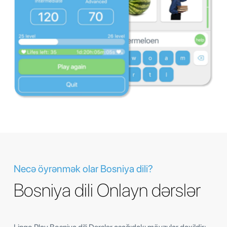
Necə öyrənmək olar Bosniya dili?
Bosniya dili Onlayn dərslər