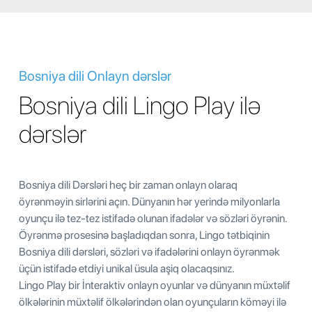
Bosniya dili Onlayn dərslər
Bosniya dili Lingo Play ilə
dərslər
Bosniya dili Dərsləri heç bir zaman onlayn olaraq
öyrənməyin sirlərini açın. Dünyanın hər yerində milyonlarla
oyunçu ilə tez-tez istifadə olunan ifadələr və sözləri öyrənin.
Öyrənmə prosesinə başladıqdan sonra, Lingo tətbiqinin
Bosniya dili dərsləri, sözləri və ifadələrini onlayn öyrənmək
üçün istifadə etdiyi unikal üsula aşiq olacaqsınız.
Lingo Play bir İnteraktiv onlayn oyunlar və dünyanın müxtəlif
ölkələrinin müxtəlif ölkələrindən olan oyunçuların köməyi ilə