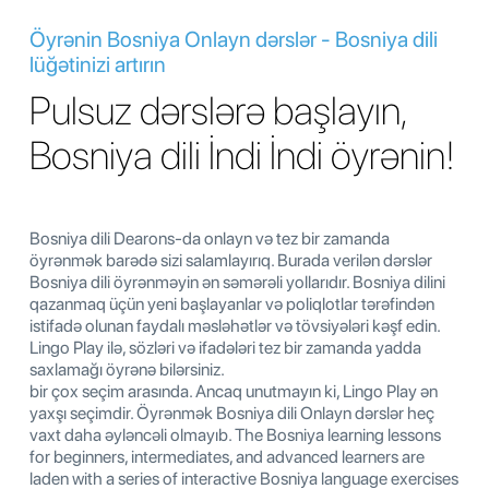
Öyrənin Bosniya Onlayn dərslər - Bosniya dili
lüğətinizi artırın
Pulsuz dərslərə başlayın,
Bosniya dili İndi İndi öyrənin!
Bosniya dili Dearons-da onlayn və tez bir zamanda
öyrənmək barədə sizi salamlayırıq. Burada verilən dərslər
Bosniya dili öyrənməyin ən səmərəli yollarıdır. Bosniya dilini
qazanmaq üçün yeni başlayanlar və poliqlotlar tərəfindən
istifadə olunan faydalı məsləhətlər və tövsiyələri kəşf edin.
Lingo Play ilə, sözləri və ifadələri tez bir zamanda yadda
saxlamağı öyrənə bilərsiniz.
bir çox seçim arasında. Ancaq unutmayın ki, Lingo Play ən
yaxşı seçimdir. Öyrənmək Bosniya dili Onlayn dərslər heç
vaxt daha əyləncəli olmayıb. The Bosniya learning lessons
for beginners, intermediates, and advanced learners are
laden with a series of interactive Bosniya language exercises