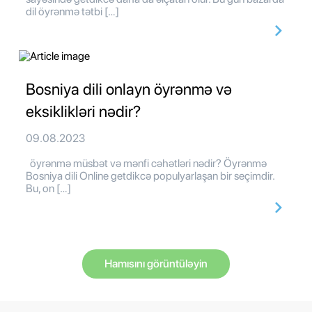
dil öyrənmə tətbi […]
Bosniya dili onlayn öyrənmə və
eksiklikləri nədir?
09.08.2023
öyrənmə müsbət və mənfi cəhətləri nədir? Öyrənmə
Bosniya dili Online getdikcə populyarlaşan bir seçimdir.
Bu, on […]
Hamısını görüntüləyin