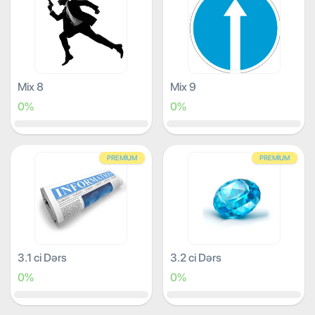
Mix 8
Mix 9
0%
0%
PREMIUM
PREMIUM
3.1 ci Dərs
3.2 ci Dərs
0%
0%