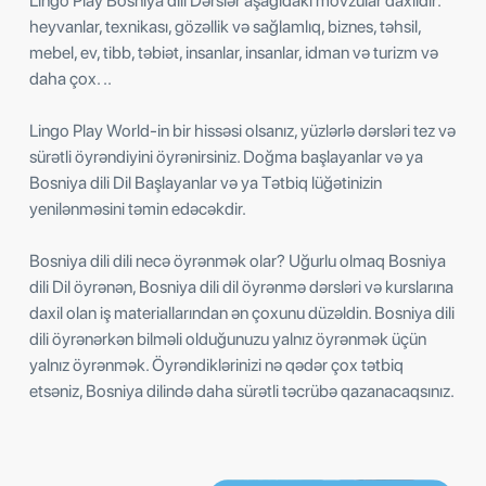
Lingo Play Bosniya dili Dərslər aşağıdakı mövzular daxildir:
heyvanlar, texnikası, gözəllik və sağlamlıq, biznes, təhsil,
mebel, ev, tibb, təbiət, insanlar, insanlar, idman və turizm və
daha çox. ..
Lingo Play World-in bir hissəsi olsanız, yüzlərlə dərsləri tez və
sürətli öyrəndiyini öyrənirsiniz. Doğma başlayanlar və ya
Bosniya dili Dil Başlayanlar və ya Tətbiq lüğətinizin
yenilənməsini təmin edəcəkdir.
Bosniya dili dili necə öyrənmək olar? Uğurlu olmaq Bosniya
dili Dil öyrənən, Bosniya dili dil öyrənmə dərsləri və kurslarına
daxil olan iş materiallarından ən çoxunu düzəldin. Bosniya dili
dili öyrənərkən bilməli olduğunuzu yalnız öyrənmək üçün
yalnız öyrənmək. Öyrəndiklərinizi nə qədər çox tətbiq
etsəniz, Bosniya dilində daha sürətli təcrübə qazanacaqsınız.