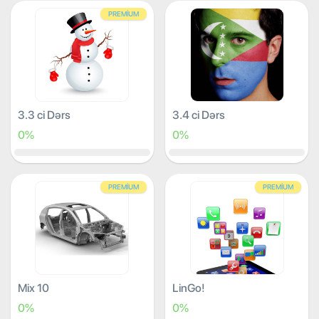
PREMIUM
3.3 ci Dərs
3.4 ci Dərs
0%
0%
PREMIUM
PREMIUM
Mix 10
LinGo!
0%
0%