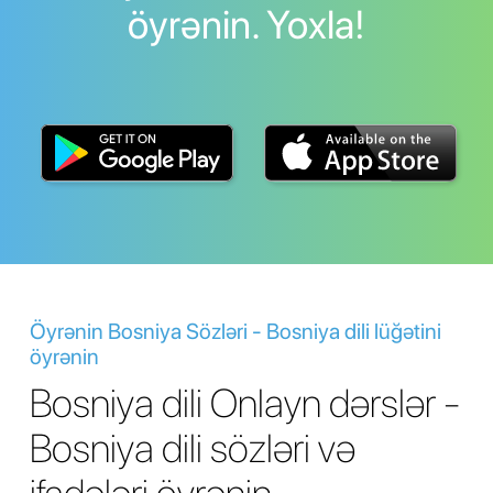
öyrənin. Yoxla!
Öyrənin Bosniya Sözləri - Bosniya dili lüğətini
öyrənin
Bosniya dili Onlayn dərslər -
Bosniya dili sözləri və