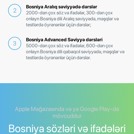
Bosniya Aralıq səviyyədə dərslər
2000-dən çox söz və ifadələr, 300-dən çox
onlayn Bosniya dili Aralıq səviyyədə, məşqlər və
testlərdə öyrənənlər üçün dərslər;
Bosniya Advanced Səviyyə dərsləri
5000-dən çox söz və ifadələr, 600-dən çox
onlayn Bosniya dili qabaqcıl səviyyədə, məşqlər və
testlərdə öyrənənlər üçün dərslər.
Apple Mağazasında və ya Google Play-də
mövcuddur
Bosniya sözləri və ifadələri