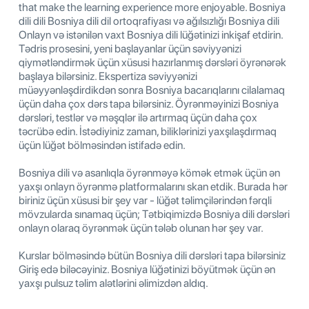
that make the learning experience more enjoyable. Bosniya
dili dili Bosniya dili dil ortoqrafiyası və ağılsızlığı Bosniya dili
Onlayn və istənilən vaxt Bosniya dili lüğətinizi inkişaf etdirin.
Tədris prosesini, yeni başlayanlar üçün səviyyənizi
qiymətləndirmək üçün xüsusi hazırlanmış dərsləri öyrənərək
başlaya bilərsiniz. Ekspertiza səviyyənizi
müəyyənləşdirdikdən sonra Bosniya bacarıqlarını cilalamaq
üçün daha çox dərs tapa bilərsiniz. Öyrənməyinizi Bosniya
dərsləri, testlər və məşqlər ilə artırmaq üçün daha çox
təcrübə edin. İstədiyiniz zaman, biliklərinizi yaxşılaşdırmaq
üçün lüğət bölməsindən istifadə edin.
Bosniya dili və asanlıqla öyrənməyə kömək etmək üçün ən
yaxşı onlayn öyrənmə platformalarını skan etdik. Burada hər
biriniz üçün xüsusi bir şey var - lüğət təlimçilərindən fərqli
mövzularda sınamaq üçün; Tətbiqimizdə Bosniya dili dərsləri
onlayn olaraq öyrənmək üçün tələb olunan hər şey var.
Kurslar bölməsində bütün Bosniya dili dərsləri tapa bilərsiniz
Giriş edə biləcəyiniz. Bosniya lüğətinizi böyütmək üçün ən
yaxşı pulsuz təlim alətlərini əlimizdən aldıq.