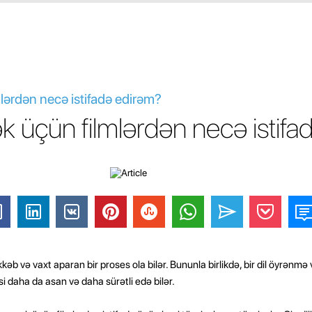
lərdən necə istifadə edirəm?
 üçün filmlərdən necə istifa
b və vaxt aparan bir proses ola bilər. Bununla birlikdə, bir dil öyrənmə 
i daha da asan və daha sürətli edə bilər.