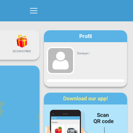
Profil
30 DAYS FREE
Səviyyə
|
Proqress
Bazar
Çərşənbə
Çərşənbə
Cümə