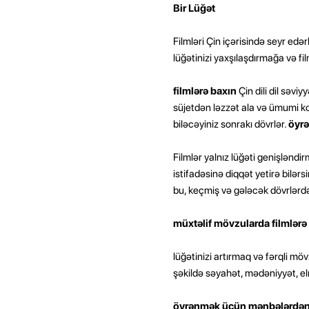
Bir Lüğət
Filmləri Çin içərisində seyr edə
lüğətinizi yaxşılaşdırmağa və 
filmlərə baxın
Çin dili dil səviy
süjetdən ləzzət ala və ümumi kon
biləcəyiniz sonrakı dövrlər.
öyrə
Filmlər yalnız lüğəti genişlənd
istifadəsinə diqqət yetirə bilə
bu, keçmiş və gələcək dövrlərdən
müxtəlif mövzularda filmlərə
lüğətinizi artırmaq və fərqli mö
şəkildə səyahət, mədəniyyət, elm,
öyrənmək üçün mənbələrdən is