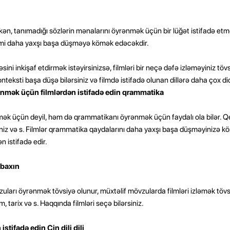
rkən, tanımadığı sözlərin mənalarını öyrənmək üçün bir lüğət istifadə etmə
filmi daha yaxşı başa düşməyə kömək edəcəkdir.
yəsini inkişaf etdirmək istəyirsinizsə, filmləri bir neçə dəfə izləməyiniz tövs
teksti başa düşə bilərsiniz və filmdə istifadə olunan dillərə daha çox di
nmək üçün filmlərdən istifadə edin qrammatika
irmək üçün deyil, həm də qrammatikanı öyrənmək üçün faydalı ola bilər. Q
rsiniz və s. Filmlər qrammatika qaydalarını daha yaxşı başa düşməyinizə
 istifadə edir.
 baxın
vzuları öyrənmək tövsiyə olunur, müxtəlif mövzularda filmləri izləmək tövs
 tarix və s. Haqqında filmləri seçə bilərsiniz.
tifadə edin Çin dili dili