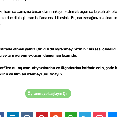
l, həm də danışma bacarıqlarını inkişaf etdirmək üçün də faydalı ola bilər
lərdən dialoqlardan istifadə edə bilərsiniz. Bu, danışmağınıza və inamını
.
stifadə etmək yalnız Çin dili dil öyrənməyinizin bir hissəsi olmalıd
 və tam öyrənmək üçün danışmaq lazımdır.
ləffüzə qulaq asın, altyazılardan və lüğətlərdən istifadə edin, çətin i
ırın və filmləri izləməyi unutmayın.
Öyrənməyə başlayın Çin