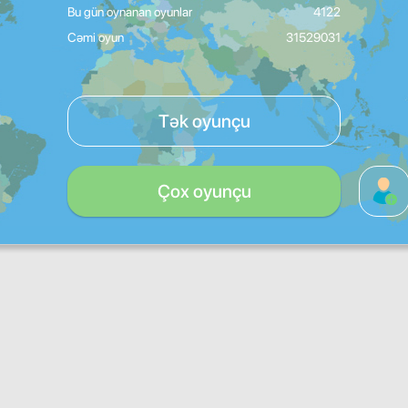
Bu gün oynanan oyunlar
4122
Cəmi oyun
31529031
Tək oyunçu
Çox oyunçu