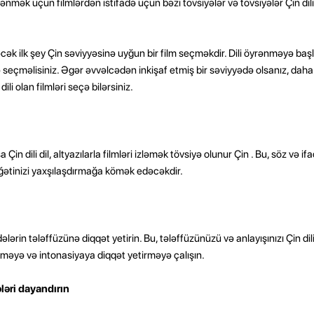
ənmək üçün filmlərdən istifadə üçün bəzi tövsiyələr və tövsiyələr Çin dili
əcək ilk şey Çin səviyyəsinə uyğun bir film seçməkdir. Dili öyrənməyə başla
ldə seçməlisiniz. Əgər əvvəlcədən inkişaf etmiş bir səviyyədə olsanız, d
ili olan filmləri seçə bilərsiniz.
in dili dil, altyazılarla filmləri izləmək tövsiyə olunur Çin . Bu, söz və if
ətinizi yaxşılaşdırmağa kömək edəcəkdir.
ələrin tələffüzünə diqqət yetirin. Bu, tələffüzünüzü və anlayışınızı Çin di
əməyə və intonasiyaya diqqət yetirməyə çalışın.
ələri dayandırın