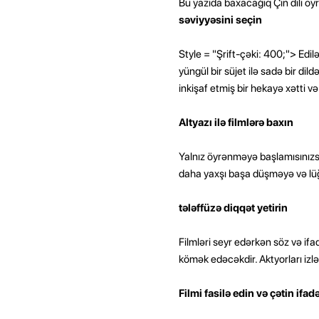
Bu yazıda baxacağıq Çin dili öyr
səviyyəsini seçin
Style = "Şrift-çəki: 400;"> Edil
yüngül bir süjet ilə sadə bir di
inkişaf etmiş bir hekayə xətti və d
Altyazı ilə filmlərə baxın
Yalnız öyrənməyə başlamısınızsa Ç
daha yaxşı başa düşməyə və lüğ
tələffüzə diqqət yetirin
Filmləri seyr edərkən söz və ifad
kömək edəcəkdir. Aktyorları izl
Filmi fasilə edin və çətin ifad