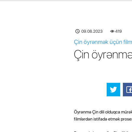
09.08.2023
419
Çin öyrənmək üçün film
Çin öyrənmək
Öyrənmə Çin dili olduqca mürəkkə
filmlərdən istifadə etmək proses