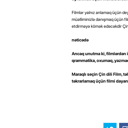
Filmlər yalnız anlamaq üçün deyi
müəlliminizlə danışmaq üçün film
etdirməyə kömək edəcəkdir Çin
nəticədə
Ancaq unutma ki, filmlərdən i
qrammatika, oxumaq, yazmaq
Maraqlı seçin Çin dili Film, tə
təkrarlamaq üçün filmi dayand