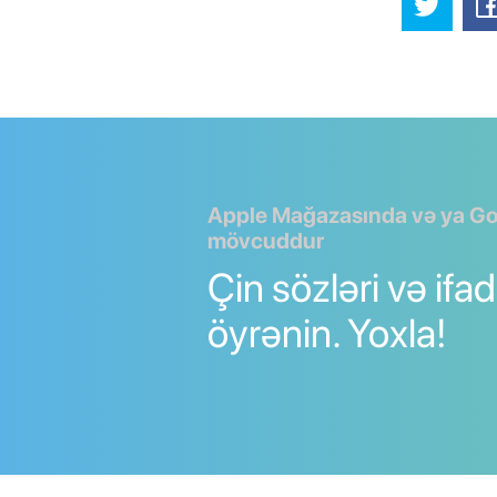
Apple Mağazasında və ya Go
mövcuddur
Çin sözləri və ifad
öyrənin. Yoxla!