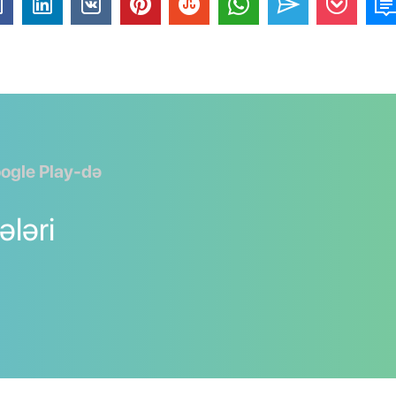
ogle Play-də
ələri