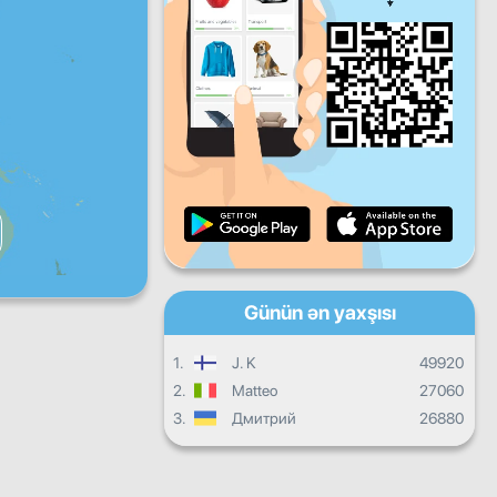
Ertəsi
axşamı
axşamı
Cümə
Şənbə
Bazar
Gündəlik inkişaf
Aylıq tərəqqi
Sertifikat
Ümumilikdə irəliləyiş
Günün ən yaxşısı
1.
J. K
49920
2.
Matteo
27060
3.
Дмитрий
26880