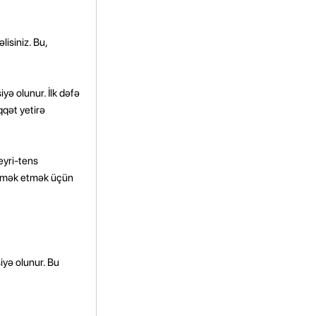
lisiniz. Bu,
iyə olunur. İlk dəfə
qqət yetirə
eyri-tens
 kömək etmək üçün
iyə olunur. Bu