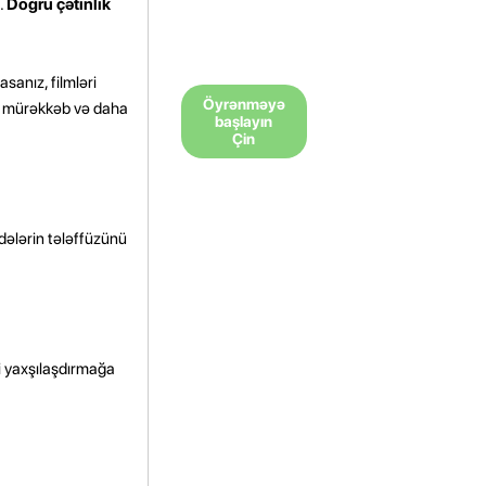
.
Doğru çətinlik
sanız, filmləri
Öyrənməyə
aha mürəkkəb və daha
başlayın
Çin
adələrin tələffüzünü
li yaxşılaşdırmağa