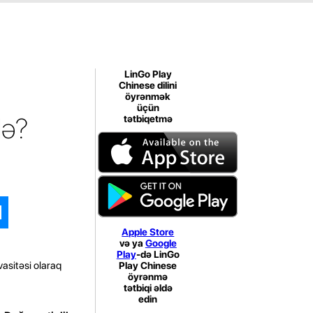
LinGo Play
Chinese dilini
öyrənmək
üçün
də?
tətbiqetmə
Apple Store
və ya
Google
Play
-də LinGo
vasitəsi olaraq
Play Chinese
öyrənmə
tətbiqi əldə
edin