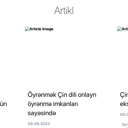
Artikl
-
Öyrənmək Çin dili onlayn
Çi
gün
öyrənmə imkanları
eks
sayəsində
09.
09.08.2023
öyr