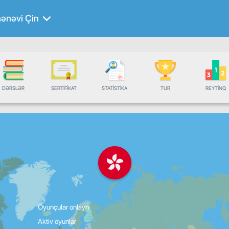
ənəvi Çin
DƏRSLƏR
SERTIFIKAT
STATISTIKA
TUR
REYTINQ
Oyunçular onlayn
Aktiv oyunlar