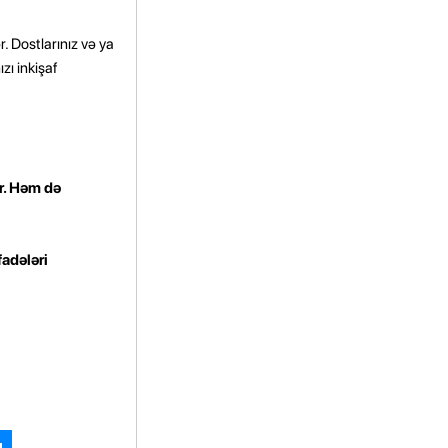
. Dostlarınız və ya
zı inkişaf
ır. Həm də
fadələri