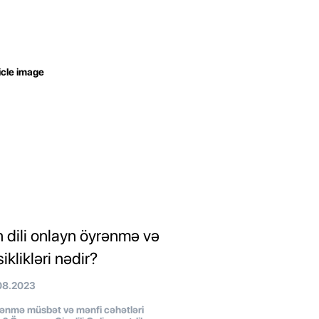
n dili onlayn öyrənmə və
iklikləri nədir?
08.2023
ənmə müsbət və mənfi cəhətləri