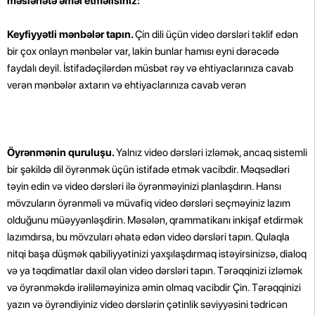
məsləhətə əməl etməlisiniz:
Keyfiyyətli mənbələr tapın.
Çin dili üçün video dərsləri təklif edən
bir çox onlayn mənbələr var, lakin bunlar hamısı eyni dərəcədə
faydalı deyil. İstifadəçilərdən müsbət rəy və ehtiyaclarınıza cavab
verən mənbələr axtarın və ehtiyaclarınıza cavab verən
Öyrənmənin quruluşu.
Yalnız video dərsləri izləmək, ancaq sistemli
bir şəkildə dil öyrənmək üçün istifadə etmək vacibdir. Məqsədləri
təyin edin və video dərsləri ilə öyrənməyinizi planlaşdırın. Hansı
mövzuların öyrənməli və müvafiq video dərsləri seçməyiniz lazım
olduğunu müəyyənləşdirin. Məsələn, qrammatikanı inkişaf etdirmək
lazımdırsa, bu mövzuları əhatə edən video dərsləri tapın. Qulaqla
nitqi başa düşmək qabiliyyətinizi yaxşılaşdırmaq istəyirsinizsə, dialoq
və ya təqdimatlar daxil olan video dərsləri tapın.
Tərəqqinizi izləmək
və öyrənməkdə irəliləməyinizə əmin olmaq vacibdir Çin. Tərəqqinizi
yazın və öyrəndiyiniz video dərslərin çətinlik səviyyəsini tədricən