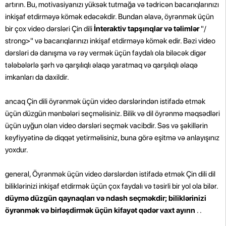
artırın. Bu, motivasiyanızı yüksək tutmağa və tədricən bacarıqlarınızı
inkişaf etdirməyə kömək edəcəkdir.
Bundan əlavə, öyrənmək üçün
bir çox video dərsləri Çin dili
İnteraktiv tapşırıqlar və təlimlər
"/
strong>" və bacarıqlarınızı inkişaf etdirməyə kömək edir. Bəzi video
dərsləri də danışma və rəy vermək üçün faydalı ola biləcək digər
tələbələrlə şərh və qarşılıqlı əlaqə yaratmaq və qarşılıqlı əlaqə
imkanları da daxildir.
ancaq Çin dili öyrənmək üçün video dərslərindən istifadə etmək
üçün düzgün mənbələri seçməlisiniz. Bilik və dil öyrənmə məqsədləri
üçün uyğun olan video dərsləri seçmək vacibdir. Səs və şəkillərin
keyfiyyətinə də diqqət yetirməlisiniz, buna görə eşitmə və anlayışınız
yoxdur.
general, Öyrənmək üçün video dərslərdən istifadə etmək Çin dili dil
biliklərinizi inkişaf etdirmək üçün çox faydalı və təsirli bir yol ola bilər.
düymə düzgün qaynaqları və ndash seçməkdir; biliklərinizi
öyrənmək və birləşdirmək üçün kifayət qədər vaxt ayırın
.
.