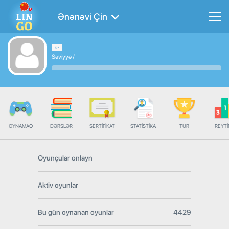
Ənənəvi Çin
Səviyyə
/
OYNAMAQ
DƏRSLƏR
SERTIFIKAT
STATISTIKA
TUR
REYT
Oyunçular onlayn
Aktiv oyunlar
Bu gün oynanan oyunlar
4429