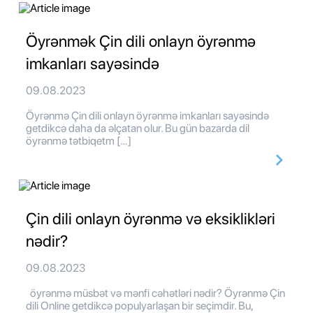
Öyrənmək Çin dili onlayn öyrənmə
imkanları sayəsində
09.08.2023
Öyrənmə Çin dili onlayn öyrənmə imkanları sayəsində
getdikcə daha da əlçatan olur. Bu gün bazarda dil
öyrənmə tətbiqetm […]
Çin dili onlayn öyrənmə və eksiklikləri
nədir?
09.08.2023
öyrənmə müsbət və mənfi cəhətləri nədir? Öyrənmə Çin
dili Online getdikcə populyarlaşan bir seçimdir. Bu,