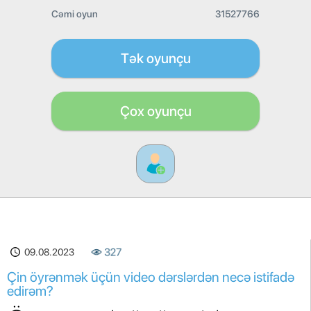
Cəmi oyun
31527766
Tək oyunçu
Çox oyunçu
09.08.2023
327
Çin öyrənmək üçün video dərslərdən necə istifadə
edirəm?