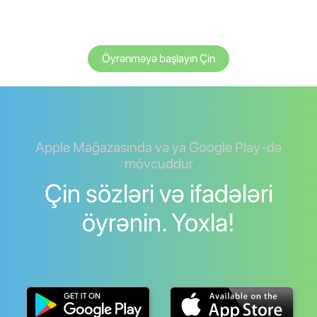
Öyrənməyə başlayın Çin
Apple Mağazasında və ya Google Play-də
mövcuddur
Çin sözləri və ifadələri
öyrənin. Yoxla!