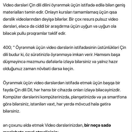
Video dərsləri Çin dili dilini öyrənmək üçün istifadə edilə bilən geniş
materialları təmin edir. Onlayn kursları tamamlamaq üçün qısa
dərslik videolarından dəyişə bilərlər. Bir çox resurs pulsuz video
dərsləri, eləcə də ciddi bir araşdırma üçün uyğun və uyğun ola
biləcək pullu proqramlar təklif edir.
400; " Öyrənmək üçün video dərslərin istifadəsinin üstünlükləri Çin
dili budur ki, öz sürətinizlə öyrənməyə imkan verir. Hamısını başa
düşməyincə məzmunu dəfələrlə izləyə bilərsiniz və yalnız hazır
olduğunuz zaman növbəti dərsə keçin.
Öyrənmək üçün video dərslərdən istifadə etmək üçün başqa bir
fayda Çin dili Dil, hər hansı bir cihazda onları izləyə biləcəyinizdir.
Kompüter dərslərini kompüterinizdə, planşetinizdə və ya smartfona
görə bilərsiniz, istənilən vaxt, hər yerdə mövcud hala gətirə
bilərsiniz.
ən çoxunu əldə etmək Video dərslərinizdən,
bir neçə sadə