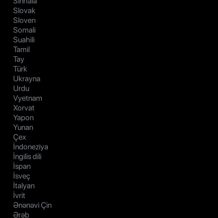
Sinhala
Slovak
Sloven
Somali
Suahili
Tamil
Tay
Türk
Ukrayna
Urdu
Vyetnam
Xorvat
Yapon
Yunan
Çex
İndoneziya
İngilis dili
İspan
İsveç
İtalyan
İvrit
Ənənəvi Çin
Ərəb