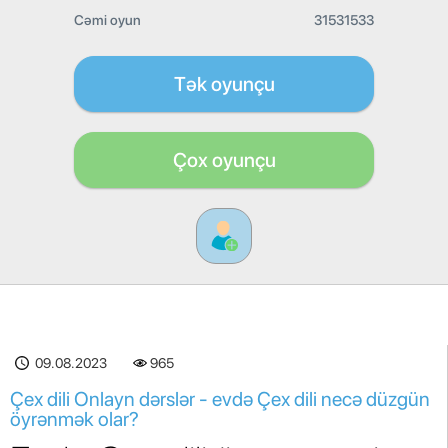
Cəmi oyun
31531533
Tək oyunçu
Çox oyunçu
09.08.2023
965
Çex dili Onlayn dərslər - evdə Çex dili necə düzgün
öyrənmək olar?