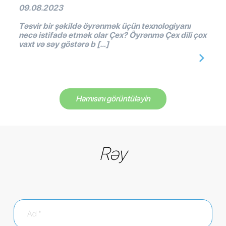
09.08.2023
Təsvir bir şəkildə öyrənmək üçün texnologiyanı
necə istifadə etmək olar Çex? Öyrənmə Çex dili çox
vaxt və səy göstərə b […]
Hamısını görüntüləyin
Rəy