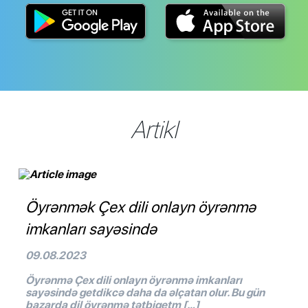
Artikl
Öyrənmək Çex dili onlayn öyrənmə
imkanları sayəsində
09.08.2023
Öyrənmə Çex dili onlayn öyrənmə imkanları
sayəsində getdikcə daha da əlçatan olur. Bu gün
bazarda dil öyrənmə tətbiqetm […]