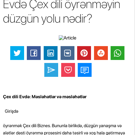
Evdə Çex dili öyrənməyin
düzgün yolu nədir?
Çex dili Evdə: Məsləhətlər və məsləhətlər
Girişdə
öyrənmək Çex dili Biznes. Bununla birlikdə, düzgün yanaşma və
alətlər dəsti öyrənmə prosesini daha təsirli və xoş hala gətirməyə