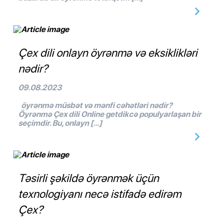
Çex dili onlayn öyrənmə və eksiklikləri
nədir?
09.08.2023
öyrənmə müsbət və mənfi cəhətləri nədir?
Öyrənmə Çex dili Online getdikcə populyarlaşan bir
seçimdir. Bu, onlayn […]
Təsirli şəkildə öyrənmək üçün
texnologiyanı necə istifadə edirəm
Çex?