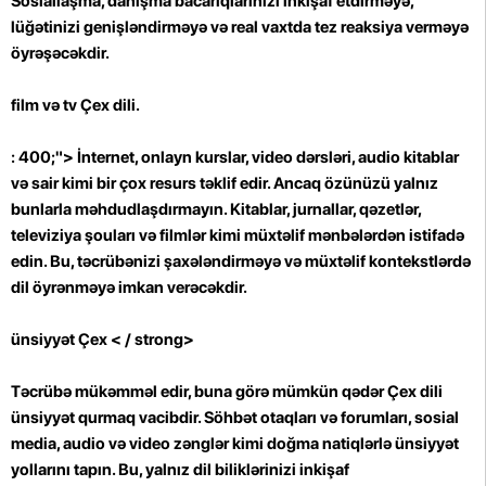
Sosiallaşma, danışma bacarıqlarınızı inkişaf etdirməyə,
lüğətinizi genişləndirməyə və real vaxtda tez reaksiya verməyə
öyrəşəcəkdir.
film və tv Çex dili.
: 400;"> İnternet, onlayn kurslar, video dərsləri, audio kitablar
və sair kimi bir çox resurs təklif edir. Ancaq özünüzü yalnız
bunlarla məhdudlaşdırmayın. Kitablar, jurnallar, qəzetlər,
televiziya şouları və filmlər kimi müxtəlif mənbələrdən istifadə
edin. Bu, təcrübənizi şaxələndirməyə və müxtəlif kontekstlərdə
dil öyrənməyə imkan verəcəkdir.
ünsiyyət Çex < / strong>
Təcrübə mükəmməl edir, buna görə mümkün qədər Çex dili
ünsiyyət qurmaq vacibdir. Söhbət otaqları və forumları, sosial
media, audio və video zənglər kimi doğma natiqlərlə ünsiyyət
yollarını tapın. Bu, yalnız dil biliklərinizi inkişaf