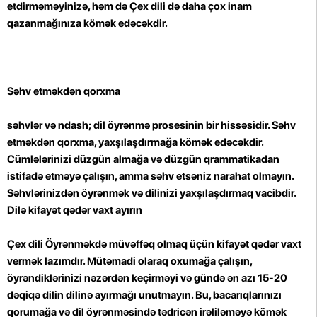
etdirməməyinizə, həm də Çex dili də daha çox inam
qazanmağınıza kömək edəcəkdir.
Səhv etməkdən qorxma
səhvlər və ndash; dil öyrənmə prosesinin bir hissəsidir. Səhv
etməkdən qorxma, yaxşılaşdırmağa kömək edəcəkdir.
Cümlələrinizi düzgün almağa və düzgün qrammatikadan
istifadə etməyə çalışın, amma səhv etsəniz narahat olmayın.
Səhvlərinizdən öyrənmək və dilinizi yaxşılaşdırmaq vacibdir.
Dilə kifayət qədər vaxt ayırın
Çex dili Öyrənməkdə müvəffəq olmaq üçün kifayət qədər vaxt
vermək lazımdır. Mütəmadi olaraq oxumağa çalışın,
öyrəndiklərinizi nəzərdən keçirməyi və gündə ən azı 15-20
dəqiqə dilin dilinə ayırmağı unutmayın. Bu, bacarıqlarınızı
qorumağa və dil öyrənməsində tədricən irəliləməyə kömək