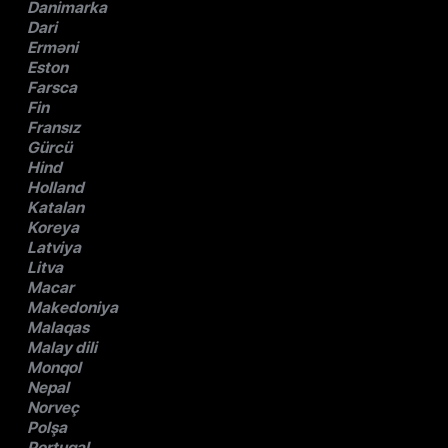
Danimarka
Dari
Erməni
Eston
Farsca
Fin
Fransız
Gürcü
Hind
Holland
Katalan
Koreya
Latviya
Litva
Macar
Makedoniya
Malaqas
Malay dili
Monqol
Nepal
Norveç
Polşa
Portuqal