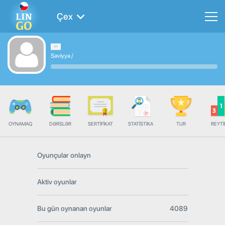
Çex
Səviyyə
/
OYNAMAQ
DƏRSLƏR
SERTIFIKAT
STATISTIKA
TUR
REYT
Oyunçular onlayn
Aktiv oyunlar
Bu gün oynanan oyunlar
4089