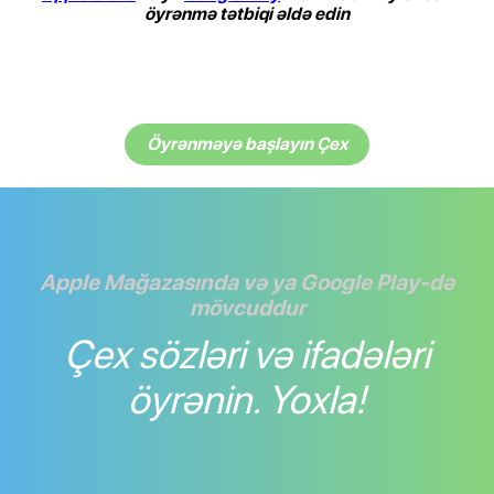
öyrənmə tətbiqi əldə edin
Öyrənməyə başlayın Çex
Apple Mağazasında və ya Google Play-də
mövcuddur
Çex sözləri və ifadələri
öyrənin. Yoxla!