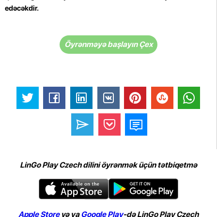
edəcəkdir.
Öyrənməyə başlayın Çex
LinGo Play Czech dilini öyrənmək üçün tətbiqetmə
Apple Store
və ya
Google Play
-də LinGo Play Czech