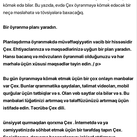
kömək edə bilər. Bu yazıda, evdə Çex öyrənməyə kömək edəcək bir
neçə məsləhətə və tövsiyələrə baxacağıq.
Bir öyrənmə planı yaradın.
Planlaşdırma öyrənməkdə müvəffəqiyyətin vacib bir hissəsidir
Çex. Ehtiyaclarınıza və məqsədlərinizə uyğun bir plan yaradın.
Hansı bacarıq və mövzuların öyrənməli olduğunuzu və hər
mərhələ üçün xüsusi məqsədlər təyin edin. / p>
Bu gün öyrənməyə kömək etmək üçün bir çox onlayn mənbələr
var Çex. Bunlar qrammatika qaydaları, təlimat videoları, mobil
qurğular üçün tətbiqlər və s. Olan veb saytlar ola bilər və s. Bu
mənbələri lüğətinizi artırmaq və tələffüzünüzü artırmaq üçün
istifadə edin.
Təcrübə Çex dili.
ünsiyyət qurmaqdan qorxma Çex . İnternetdə və ya
cəmiyyətinizdə söhbət etmək üçün bir tərəfdaş tapın Çex.