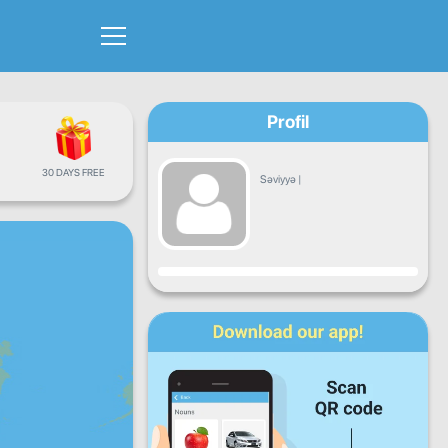
Profil
30 DAYS FREE
Səviyyə
|
Proqress
Bazar
Çərşənbə
Çərşənbə
Cümə