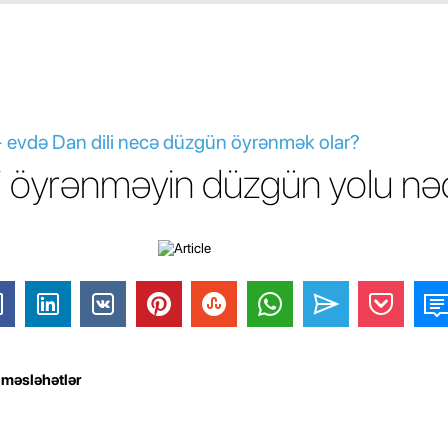
 - evdə Dan dili necə düzgün öyrənmək olar?
i öyrənməyin düzgün yolu nə
 məsləhətlər