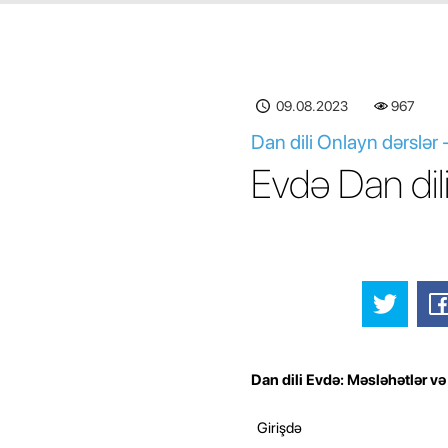
09.08.2023
967
Dan dili Onlayn dərslər
Evdə Dan dil
Dan dili Evdə: Məsləhətlər və
Girişdə