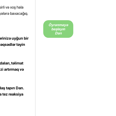
rli və xoş hala
yələrə baxacağıq.
Öyrənməyə
başlayın
Dan
rinizə uyğun bir
əqsədlər təyin
ları, təlimat
izi artırmaq və
daş tapın Dan.
a tez reaksiya