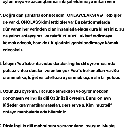
əylənməyə və bacarıqlarınızı inkişaf etdirməyə imkan verir
Doğru danışanlarla söhbət edin
. ONLAYCLAKSI VƏ Tətbiqlər
də var ki, ONCLASS kimi tətbiqlər var Bu platformalarda
dünyanın hər yerindən olan insanlarla əlaqə qura bilərsiniz, bu
da yalnız anlayışınızı və tələffüzünüzü inkişaf etdirməyə
kömək edəcək, həm də üfüqlərinizi genişləndirməyə kömək
edəcəkdir.
İzləyin YouTube-da video dərslər.
İngilis dil öyrənməsində
pulsuz video dərsləri verən bir çox YouTube kanalları var. Bu
qrammatika, lüğət və tələffüzü öyrənmək üçün əla bir yoldur.
Özünüzü öyrənin.
Təcrübə etməkdən və öyrənməkdən
qorxmayın və İngilis dili Özünüzü öyrənin. Bunu onlayn
lüğətlər, qrammatika masaları, dərslər və s. Kimi müxtəlif
onlayn mənbələrlə edə bilərsiniz.
Dinlə İngilis dili mahnılarını və mahnılarını oxuyun.
Musiqi