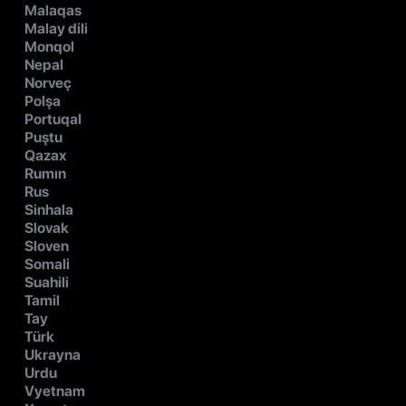
Malaqas
Malay dili
Monqol
Nepal
Norveç
Polşa
Portuqal
Puştu
Qazax
Rumın
Rus
Sinhala
Slovak
Sloven
Somali
Suahili
Tamil
Tay
Türk
Ukrayna
Urdu
Vyetnam