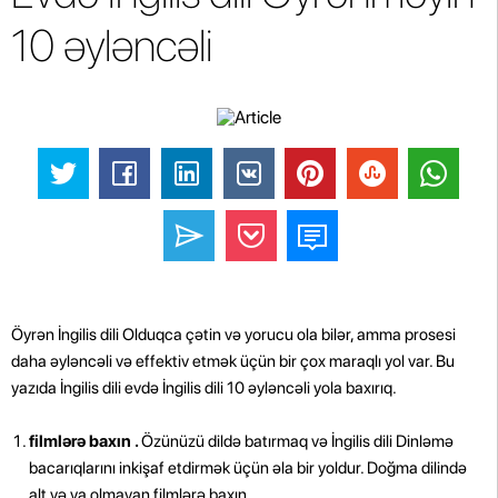
10 əyləncəli
Öyrən İngilis dili Olduqca çətin və yorucu ola bilər, amma prosesi
daha əyləncəli və effektiv etmək üçün bir çox maraqlı yol var. Bu
yazıda İngilis dili evdə İngilis dili 10 əyləncəli yola baxırıq.
filmlərə baxın .
Özünüzü dildə batırmaq və İngilis dili Dinləmə
bacarıqlarını inkişaf etdirmək üçün əla bir yoldur. Doğma dilində
alt və ya olmayan filmlərə baxın.