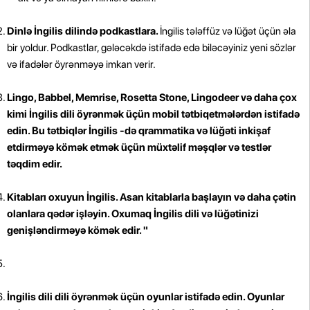
Dinlə İngilis dilində podkastlara.
İngilis tələffüz və lüğət üçün əla
bir yoldur. Podkastlar, gələcəkdə istifadə edə biləcəyiniz yeni sözlər
və ifadələr öyrənməyə imkan verir.
Lingo, Babbel, Memrise, Rosetta Stone, Lingodeer və daha çox
kimi İngilis dili öyrənmək üçün mobil tətbiqetmələrdən istifadə
edin. Bu tətbiqlər İngilis -də qrammatika və lüğəti inkişaf
etdirməyə kömək etmək üçün müxtəlif məşqlər və testlər
təqdim edir.
Kitabları oxuyun İngilis.
Asan kitablarla başlayın və daha çətin
olanlara qədər işləyin. Oxumaq İngilis dili və lüğətinizi
genişləndirməyə kömək edir. "
İngilis dili dili öyrənmək üçün oyunlar istifadə edin. Oyunlar