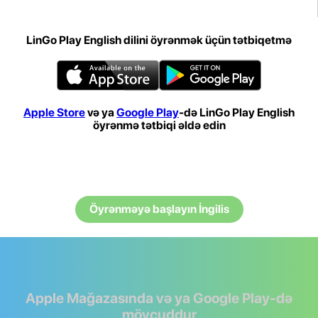
LinGo Play English dilini öyrənmək üçün tətbiqetmə
Apple Store
və ya
Google Play
-də LinGo Play English
öyrənmə tətbiqi əldə edin
Öyrənməyə başlayın İngilis
Apple Mağazasında və ya Google Play-də
mövcuddur