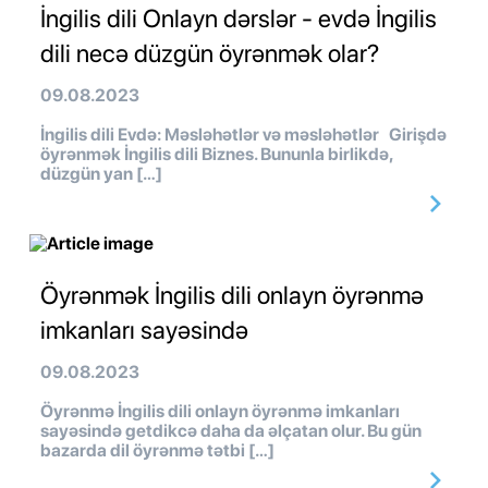
İngilis dili Onlayn dərslər - evdə İngilis
dili necə düzgün öyrənmək olar?
09.08.2023
İngilis dili Evdə: Məsləhətlər və məsləhətlər Girişdə
öyrənmək İngilis dili Biznes. Bununla birlikdə,
düzgün yan […]
Öyrənmək İngilis dili onlayn öyrənmə
imkanları sayəsində
09.08.2023
Öyrənmə İngilis dili onlayn öyrənmə imkanları
sayəsində getdikcə daha da əlçatan olur. Bu gün
bazarda dil öyrənmə tətbi […]