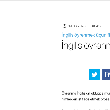
09.08.2023
417
İngilis öyrənmək üçün f
İngilis öyrə
Öyrənmə İngilis dili olduqca mür
filmlərdən istifadə etmək proses