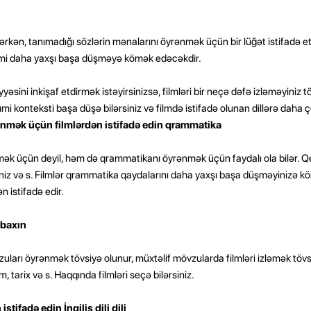
edərkən, tanımadığı sözlərin mənalarını öyrənmək üçün bir lüğət istifadə et
filmi daha yaxşı başa düşməyə kömək edəcəkdir.
əviyyəsini inkişaf etdirmək istəyirsinizsə, filmləri bir neçə dəfə izləməyiniz t
i konteksti başa düşə bilərsiniz və filmdə istifadə olunan dillərə daha ç
nmək üçün filmlərdən istifadə edin qrammatika
irmək üçün deyil, həm də qrammatikanı öyrənmək üçün faydalı ola bilər. Q
rsiniz və s. Filmlər qrammatika qaydalarını daha yaxşı başa düşməyinizə
 istifadə edir.
 baxın
vzuları öyrənmək tövsiyə olunur, müxtəlif mövzularda filmləri izləmək tövs
 tarix və s. Haqqında filmləri seçə bilərsiniz.
ifadə edin İngilis dili dili