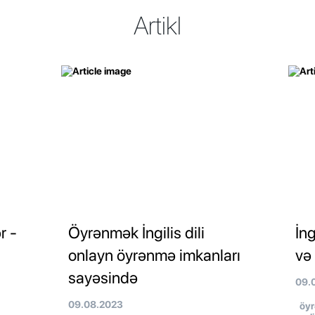
Artikl
r -
Öyrənmək İngilis dili
İng
onlayn öyrənmə imkanları
və 
sayəsində
09.
09.08.2023
öyr