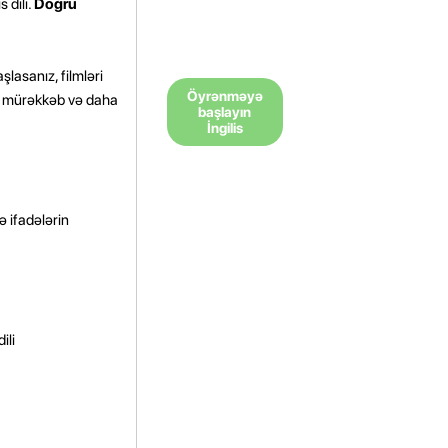
 dili.
Doğru
şlasanız, filmləri
Öyrənməyə
aha mürəkkəb və daha
başlayın
İngilis
və ifadələrin
ili