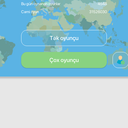
Bu gün oynanan oyunlar
4548
Cəmi oyun
31526030
Tək oyunçu
Çox oyunçu