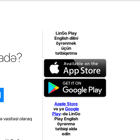
LinGo Play
English dilini
öyrənmək
üçün
fadə?
tətbiqetmə
Apple Store
və ya
Google
Play
-də LinGo
ə vasitəsi olaraq
Play English
öyrənmə
tətbiqi əldə
edin