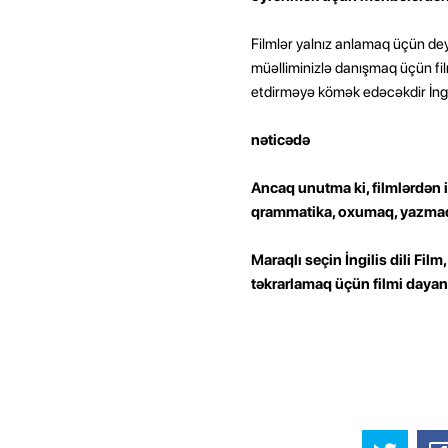
Filmlər yalnız anlamaq üçün deyi
müəlliminizlə danışmaq üçün film
etdirməyə kömək edəcəkdir İngi
nəticədə
Ancaq unutma ki, filmlərdən is
qrammatika, oxumaq, yazmaq
Maraqlı seçin İngilis dili Film
təkrarlamaq üçün filmi dayand