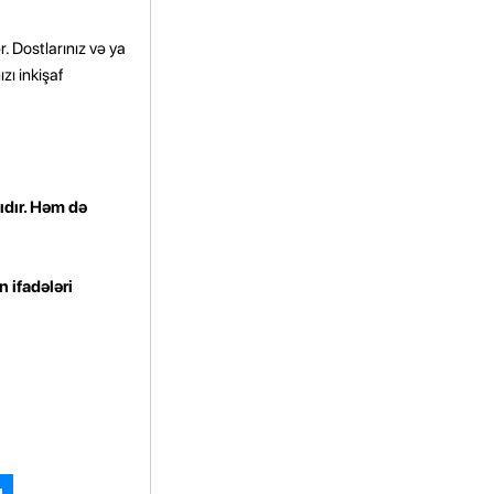
. Dostlarınız və ya
zı inkişaf
lıdır. Həm də
n ifadələri