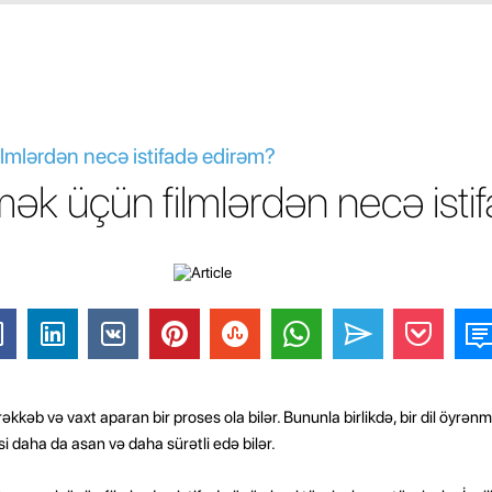
ilmlərdən necə istifadə edirəm?
nmək üçün filmlərdən necə isti
əkkəb və vaxt aparan bir proses ola bilər. Bununla birlikdə, bir dil öyrənm
i daha da asan və daha sürətli edə bilər.