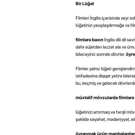
Bir Lüğət
Filmləri İngilis içərisində seyr 
lüğətinizi yaxşılaşdırmağa və 
filmlərə baxın
İngilis dili dil s
dəfə süjetdən ləzzət ala və ümum
biləcəyiniz sonrakı dövrlər.
öyrə
Filmlər yalnız lüğəti genişlənd
istifadəsinə diqqət yetirə bilə
bu, keçmiş və gələcək dövrlərdən
müxtəlif mövzularda filmlərə
lüğətinizi artırmaq və fərqli mö
şəkildə səyahət, mədəniyyət, elm,
öyrənmək üçün mənbələrdən ist