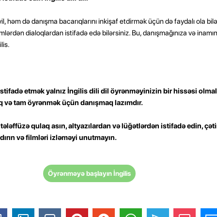
l, həm də danışma bacarıqlarını inkişaf etdirmək üçün də faydalı ola bilər
lərdən dialoqlardan istifadə edə bilərsiniz. Bu, danışmağınıza və inamını
lis.
tifadə etmək yalnız İngilis dili dil öyrənməyinizin bir hissəsi olma
 və tam öyrənmək üçün danışmaq lazımdır.
, tələffüzə qulaq asın, altyazılardan və lüğətlərdən istifadə edin, çəti
ırın və filmləri izləməyi unutmayın.
Öyrənməyə başlayın İngilis