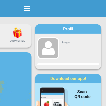
Profil
30 DAYS FREE
Səviyyə
|
Proqress
Bazar
Çərşənbə
Çərşənbə
Cümə