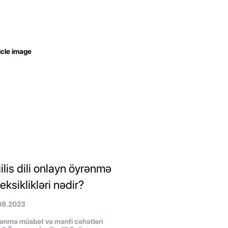
ilis dili onlayn öyrənmə
eksiklikləri nədir?
08.2023
ənmə müsbət və mənfi cəhətləri