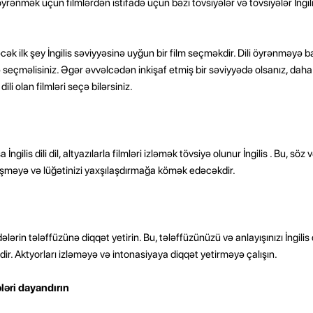
öyrənmək üçün filmlərdən istifadə üçün bəzi tövsiyələr və tövsiyələr İngilis
cək ilk şey İngilis səviyyəsinə uyğun bir film seçməkdir. Dili öyrənməyə ba
ldə seçməlisiniz. Əgər əvvəlcədən inkişaf etmiş bir səviyyədə olsanız, d
ili olan filmləri seçə bilərsiniz.
gilis dili dil, altyazılarla filmləri izləmək tövsiyə olunur İngilis . Bu, söz 
şməyə və lüğətinizi yaxşılaşdırmağa kömək edəcəkdir.
lərin tələffüzünə diqqət yetirin. Bu, tələffüzünüzü və anlayışınızı İngilis d
. Aktyorları izləməyə və intonasiyaya diqqət yetirməyə çalışın.
ələri dayandırın