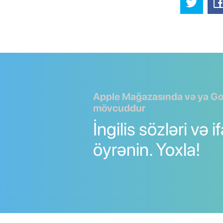
Apple Mağazasında və ya Go
mövcuddur
İngilis sözləri və i
öyrənin. Yoxla!