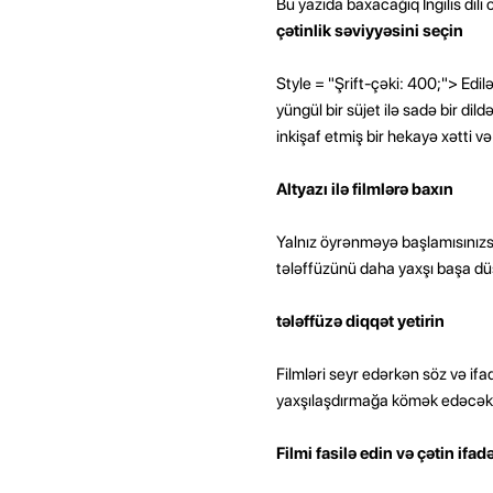
Bu yazıda baxacağıq İngilis dili 
çətinlik səviyyəsini seçin
Style = "Şrift-çəki: 400;"> Edilə
yüngül bir süjet ilə sadə bir di
inkişaf etmiş bir hekayə xətti və d
Altyazı ilə filmlərə baxın
Yalnız öyrənməyə başlamısınızsa İn
tələffüzünü daha yaxşı başa dü
tələffüzə diqqət yetirin
Filmləri seyr edərkən söz və ifadə
yaxşılaşdırmağa kömək edəcəkdir
Filmi fasilə edin və çətin ifad