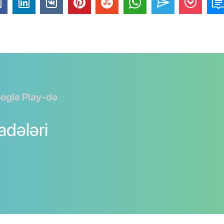
ogle Play-də
fadələri