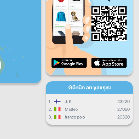
Ertəsi
axşamı
axşamı
Cümə
Şənbə
Bazar
Gündəlik inkişaf
Aylıq tərəqqi
Sertifikat
Ümumilikdə irəliləyiş
Günün ən yaxşısı
1.
J. K
43220
2.
Matteo
27060
3.
franco polo
20360