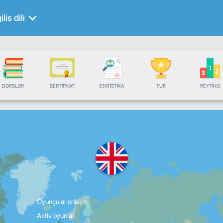
ilis dili
DƏRSLƏR
SERTIFIKAT
STATISTIKA
TUR
REYTINQ
Oyunçular onlayn
Aktiv oyunlar