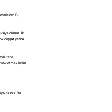
məlisiniz. Bu,
övsiyə olunur. İlk
ox diqqət yetirə
eyri-tens
 kömək etmək üçün
iyə olunur. Bu