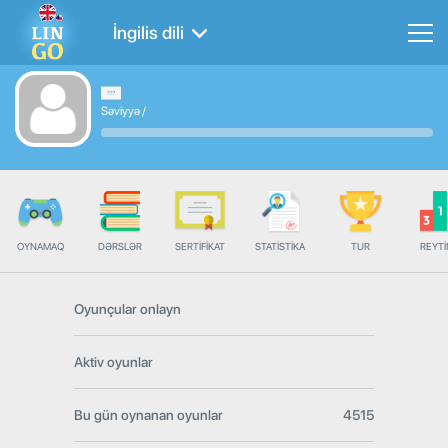
İngilis dili
Səviyyə
/
OYNAMAQ
DƏRSLƏR
SERTIFIKAT
STATISTIKA
TUR
REYT
Oyunçular onlayn
Aktiv oyunlar
Bu gün oynanan oyunlar
4515