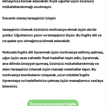
etməyinizə kömək edəcəkdir. Kiçik uğurlar üçün özünüzü
mükafatlandırmağı unutmayın.
Davamlı olaraq tərəqqinizi izləyin
tərəqqinizi izləmək özünüzü motivasiya etmək üçün əla bir
yoldur. Uğurlarınızı yazın və tərəqqinizi ölçün. Bu İngilis dili və
nə qədər çox olmağınıza kömək edəcəkdir.
Nəticədə İngilis dili öyrənmək üçün motivasiya edilmiş qalmaq,
uğur üçün əsas cəhətdir. Real hədəfləri təyin edin, öyrənmək,
ana dilində ünsiyyət qurmaq, özünüzü mükafatlandırmaq və
daim tərəqqinizi izləmək üçün maraqlı materiallar tapın. Bu
motivasiya texnikalarını izləyərək, uzun müddət İngilis
öyrənməyə və hədəflərinizə çatmaq üçün maraqlarınızı saxlaya
bilərsiniz.
Öyrənməyə başlayın İngilis