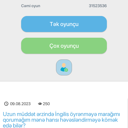
Cəmi oyun
31523536
Tək oyunçu
Çox oyunçu
09.08.2023
250
Uzun müddət ərzində İngilis öyrənməyə marağımı
qorumağım mənə hansı həvəsləndirməyə kömək
edə bilər?