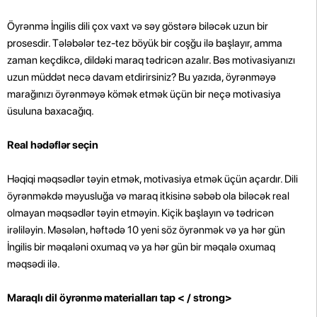
Öyrənmə İngilis dili çox vaxt və səy göstərə biləcək uzun bir
prosesdir. Tələbələr tez-tez böyük bir coşğu ilə başlayır, amma
zaman keçdikcə, dildəki maraq tədricən azalır. Bəs motivasiyanızı
uzun müddət necə davam etdirirsiniz? Bu yazıda, öyrənməyə
marağınızı öyrənməyə kömək etmək üçün bir neçə motivasiya
üsuluna baxacağıq.
Real hədəflər seçin
Həqiqi məqsədlər təyin etmək, motivasiya etmək üçün açardır. Dili
öyrənməkdə məyusluğa və maraq itkisinə səbəb ola biləcək real
olmayan məqsədlər təyin etməyin. Kiçik başlayın və tədricən
irəliləyin. Məsələn, həftədə 10 yeni söz öyrənmək və ya hər gün
İngilis bir məqaləni oxumaq və ya hər gün bir məqalə oxumaq
məqsədi ilə.
Maraqlı dil öyrənmə materialları tap < / strong>