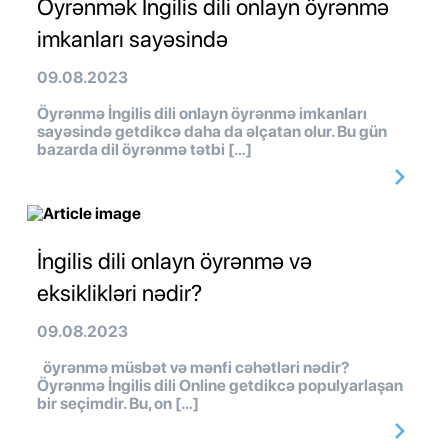
Öyrənmək İngilis dili onlayn öyrənmə
imkanları sayəsində
09.08.2023
Öyrənmə İngilis dili onlayn öyrənmə imkanları
sayəsində getdikcə daha da əlçatan olur. Bu gün
bazarda dil öyrənmə tətbi […]
İngilis dili onlayn öyrənmə və
eksiklikləri nədir?
09.08.2023
öyrənmə müsbət və mənfi cəhətləri nədir?
Öyrənmə İngilis dili Online getdikcə populyarlaşan
bir seçimdir. Bu, on […]