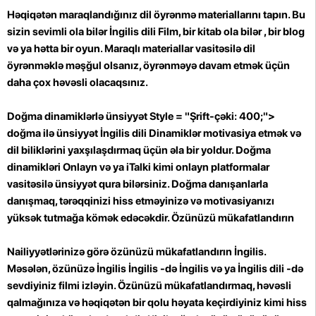
Həqiqətən maraqlandığınız dil öyrənmə materiallarını tapın. Bu
sizin sevimli ola bilər İngilis dili Film, bir kitab ola bilər , bir blog
və ya hətta bir oyun. Maraqlı materiallar vasitəsilə dil
öyrənməklə məşğul olsanız, öyrənməyə davam etmək üçün
daha çox həvəsli olacaqsınız.
Doğma dinamiklərlə ünsiyyət Style = "Şrift-çəki: 400;">
doğma ilə ünsiyyət İngilis dili Dinamiklər motivasiya etmək və
dil biliklərini yaxşılaşdırmaq üçün əla bir yoldur. Doğma
dinamikləri Onlayn və ya iTalki kimi onlayn platformalar
vasitəsilə ünsiyyət qura bilərsiniz. Doğma danışanlarla
danışmaq, tərəqqinizi hiss etməyinizə və motivasiyanızı
yüksək tutmağa kömək edəcəkdir.
Özünüzü mükafatlandırın
Nailiyyətlərinizə görə özünüzü mükafatlandırın İngilis.
Məsələn, özünüzə İngilis İngilis -də İngilis və ya İngilis dili -də
sevdiyiniz filmi izləyin. Özünüzü mükafatlandırmaq, həvəsli
qalmağınıza və həqiqətən bir qolu həyata keçirdiyiniz kimi hiss