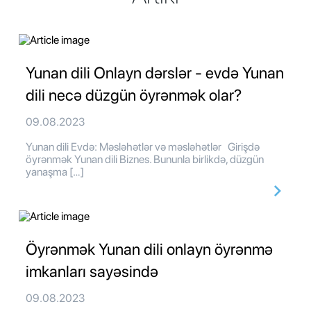
Yunan dili Onlayn dərslər - evdə Yunan
dili necə düzgün öyrənmək olar?
09.08.2023
Yunan dili Evdə: Məsləhətlər və məsləhətlər Girişdə
öyrənmək Yunan dili Biznes. Bununla birlikdə, düzgün
yanaşma […]
Öyrənmək Yunan dili onlayn öyrənmə
imkanları sayəsində
09.08.2023