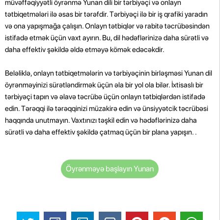
müvəffəqiyyətli öyrənmə Yunan dili bir tərbiyəçi və onlayn
tətbiqetmələri ilə əsas bir tərəfdir. Tərbiyəçi ilə bir iş qrafiki yaradın
və ona yapışmağa çalışın. Onlayn tətbiqlər və rabitə təcrübəsindən
istifadə etmək üçün vaxt ayırın. Bu, dil hədəflərinizə daha sürətli və
daha effektiv şəkildə əldə etməyə kömək edəcəkdir.
Beləliklə, onlayn tətbiqetmələrin və tərbiyəçinin birləşməsi Yunan dil
öyrənməyinizi sürətləndirmək üçün əla bir yol ola bilər. İxtisaslı bir
tərbiyəçi tapın və əlavə təcrübə üçün onlayn tətbiqlərdən istifadə
edin. Tərəqqi ilə tərəqqinizi müzakirə edin və ünsiyyətcik təcrübəsi
haqqında unutmayın. Vaxtınızı təşkil edin və hədəflərinizə daha
sürətli və daha effektiv şəkildə çatmaq üçün bir plana yapışın.
.
Öyrənməyə başlayın Yunan