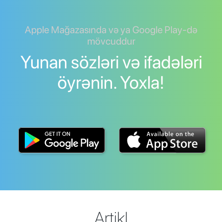
Apple Mağazasında və ya Google Play-də
mövcuddur
Yunan sözləri və ifadələri
öyrənin. Yoxla!
Artikl