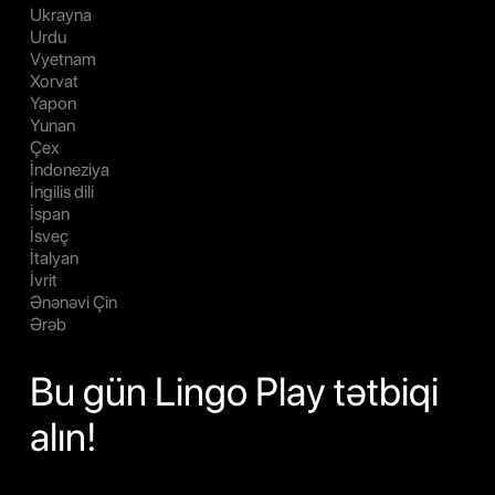
Ukrayna
Urdu
Vyetnam
Xorvat
Yapon
Yunan
Çex
İndoneziya
İngilis dili
İspan
İsveç
İtalyan
İvrit
Ənənəvi Çin
Ərəb
Bu gün Lingo Play tətbiqi
alın!