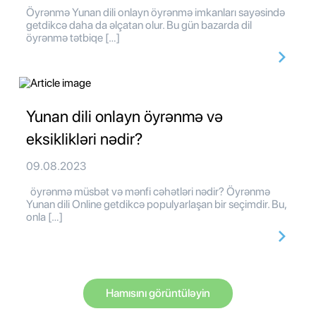
Öyrənmə Yunan dili onlayn öyrənmə imkanları sayəsində
getdikcə daha da əlçatan olur. Bu gün bazarda dil
öyrənmə tətbiqe […]
Yunan dili onlayn öyrənmə və
eksiklikləri nədir?
09.08.2023
öyrənmə müsbət və mənfi cəhətləri nədir? Öyrənmə
Yunan dili Online getdikcə populyarlaşan bir seçimdir. Bu,
onla […]
Hamısını görüntüləyin