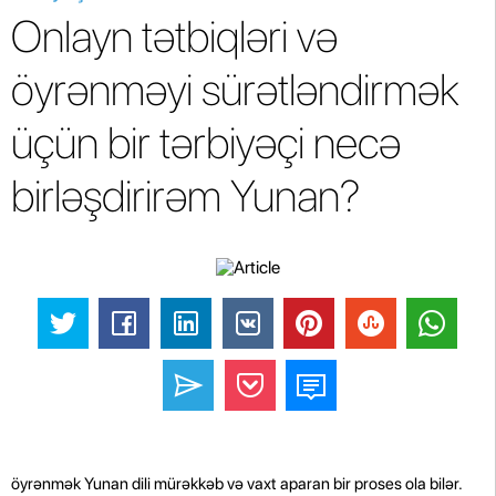
Onlayn tətbiqləri və
öyrənməyi sürətləndirmək
üçün bir tərbiyəçi necə
birləşdirirəm Yunan?
öyrənmək Yunan dili mürəkkəb və vaxt aparan bir proses ola bilər.