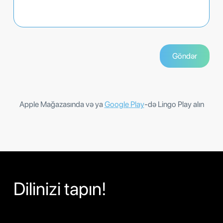
Apple Mağazasında və ya
Google Play
-də Lingo Play alın
Dilinizi tapın!