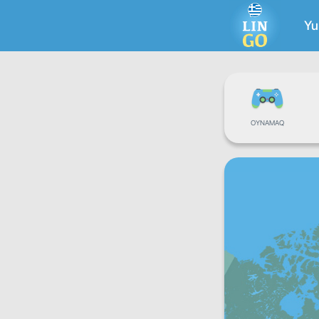
Y
OYNAMAQ