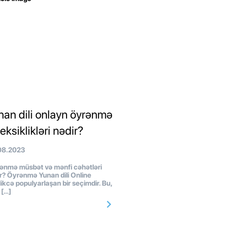
nan dili onlayn öyrənmə
eksiklikləri nədir?
08.2023
ənmə müsbət və mənfi cəhətləri
r? Öyrənmə Yunan dili Online
ikcə populyarlaşan bir seçimdir. Bu,
 […]