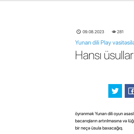
09.08.2023
281
Yunan dili Play vasitəsi
Hansı üsullar
öyrənmək Yunan dili oyun əsaslı
bacarıqların artırılmasına və lü
bir neçə üsula baxacağıq.