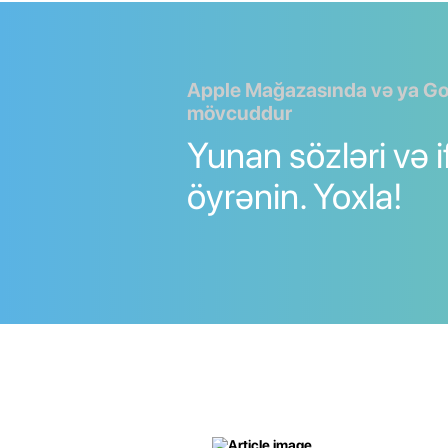
Apple Mağazasında və ya Go
mövcuddur
Yunan sözləri və i
öyrənin. Yoxla!