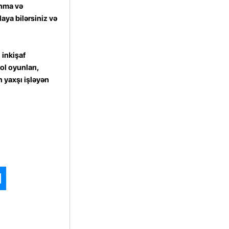
unma və
aya bilərsiniz və
 inkişaf
ol oyunları,
 yaxşı işləyən