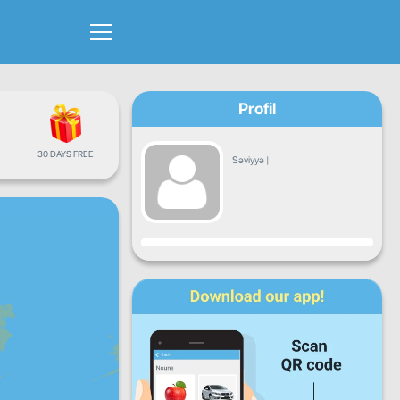
Profil
30 DAYS FREE
Səviyyə
|
Proqress
Bazar
Çərşənbə
Çərşənbə
Cümə