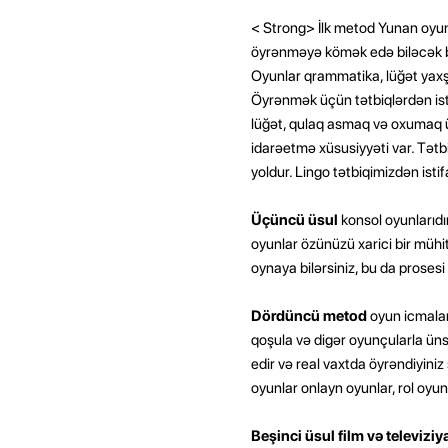
< Strong> İlk metod Yunan oyunla
öyrənməyə kömək edə biləcək bi
Oyunlar qrammatika, lüğət yaxş
Öyrənmək üçün tətbiqlərdən ist
lüğət, qulaq asmaq və oxumaq ü
idarəetmə xüsusiyyəti var. Tətbiq
yoldur. Lingo tətbiqimizdən isti
Üçüncü üsul
konsol oyunlarıdı
oyunlar özünüzü xarici bir mühi
oynaya bilərsiniz, bu da prosesi
Dördüncü metod
oyun icmalar
qoşula və digər oyunçularla üns
edir və real vaxtda öyrəndiyini
oyunlar onlayn oyunlar, rol oyunu
Beşinci üsul
film və televizi