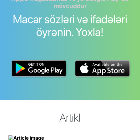
mövcuddur
Macar sözləri və ifadələri
öyrənin. Yoxla!
Artikl