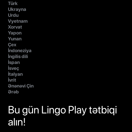
Türk
Ukrayna
Urdu
Vyetnam
Xorvat
Yapon
Yunan
Çex
İndoneziya
İngilis dili
İspan
İsveç
İtalyan
İvrit
Ənənəvi Çin
Ərəb
Bu gün Lingo Play tətbiqi
alın!