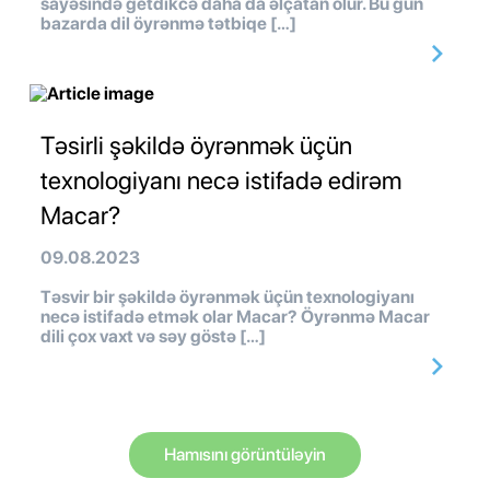
sayəsində getdikcə daha da əlçatan olur. Bu gün
bazarda dil öyrənmə tətbiqe […]
Təsirli şəkildə öyrənmək üçün
texnologiyanı necə istifadə edirəm
Macar?
09.08.2023
Təsvir bir şəkildə öyrənmək üçün texnologiyanı
necə istifadə etmək olar Macar? Öyrənmə Macar
dili çox vaxt və səy göstə […]
Hamısını görüntüləyin