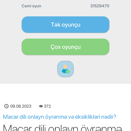
Cəmi oyun
31529470
Tək oyunçu
Çox oyunçu
09.08.2023
372
Macar dili onlayn öyrənmə və eksiklikləri nədir?
Macar dili onlayn öyrənmə