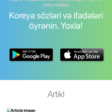
mövcuddur
Koreya sözləri və ifadələri
öyrənin. Yoxla!
Artikl