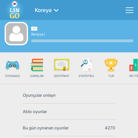
Koreya
Səviyyə
/
OYNAMAQ
DƏRSLƏR
SERTIFIKAT
STATISTIKA
TUR
REYT
Oyunçular onlayn
Aktiv oyunlar
Bu gün oynanan oyunlar
4270