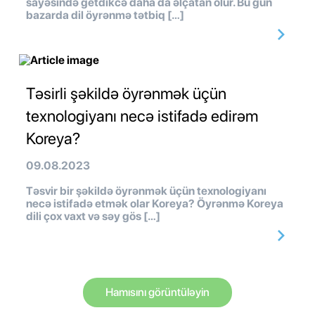
sayəsində getdikcə daha da əlçatan olur. Bu gün
bazarda dil öyrənmə tətbiq […]
Təsirli şəkildə öyrənmək üçün
texnologiyanı necə istifadə edirəm
Koreya?
09.08.2023
Təsvir bir şəkildə öyrənmək üçün texnologiyanı
necə istifadə etmək olar Koreya? Öyrənmə Koreya
dili çox vaxt və səy gös […]
Hamısını görüntüləyin