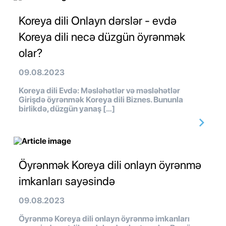
Koreya dili Onlayn dərslər - evdə
Koreya dili necə düzgün öyrənmək
olar?
09.08.2023
Koreya dili Evdə: Məsləhətlər və məsləhətlər
Girişdə öyrənmək Koreya dili Biznes. Bununla
birlikdə, düzgün yanaş […]
Öyrənmək Koreya dili onlayn öyrənmə
imkanları sayəsində
09.08.2023
Öyrənmə Koreya dili onlayn öyrənmə imkanları