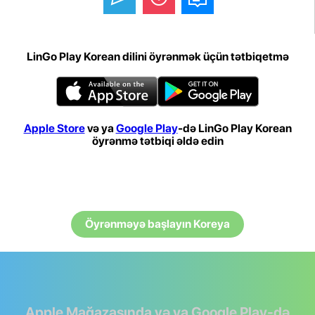
LinGo Play Korean dilini öyrənmək üçün tətbiqetmə
Apple Store
və ya
Google Play
-də LinGo Play Korean
öyrənmə tətbiqi əldə edin
Öyrənməyə başlayın Koreya
Apple Mağazasında və ya Google Play-də