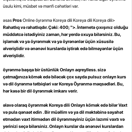
üsulu kimi, müsbət və mənfi cəhətləri var.
əsas
Pros
Online öyrənmə Koreya dili Koreya dili Koreya dili>
Rahatlıq və rahatlıqdır. Çəki: 400; ">. İnternetə çıxışınız olduğu
müddətcə istədiyiniz zaman, hər yerdə oxuya bilərsiniz. Bu,
işləmək və ya öyrənmək və ya öyrənənlər üçün xüsusilə
əlverişlidir və ənənəvi kurslarda iştirak edə bilməyənlər üçün
əlverişlidir.
öyrənmə başqa bir üstünlük Onlayn
aqreylless.
sizə
çatmağınıza kömək edə biləcək çox sayda pulsuz onlayn kurs
və dil öyrənmə tətbiqləri var Koreya Öyrənmə məqsədləri. Bu,
hər kəsə bir dil öyrənmək imkanı verir.
əlavə olaraq öyrənmək Koreya dili Onlayn kömək edə bilər
Vaxt
və pula qənaət edin
. Bir müəllim və ya dil məktəbinə səyahət
etmədən vaxt itirmədən dil öyrənməyiniz üçün lazımi vaxtı və
yerinizi seçə bilərsiniz. Onlayn kurslar da ənənəvi kurslardan