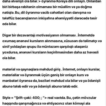
daha əlverişli ola bilər. >
öyrənmə Koreya dili onlayn. Onlardan
biri
birbaşa rabitənin olmaması
bir müəllim və ya doğma
natiqlə. Bu, dil öyrənmə vacib cəhətləri olan danışma və
tələffüz bacarıqlarının inkişafına əhəmiyyətli dərəcədə təsir
edə bilər.
Digər bir dezavantajı
motivasiyanın olmaması
. İnternetdə
oxumaq ənənəvi kursların alınmasına, xüsusən də təlimatçı və
sinif yoldaşları qrupu ilə müntəzəm qarşılıqlı əlaqəniz
yoxdursa, ənənəvi kursların keçirilməsindən daha az həvəsli
ola bilər.
material və qaynaqlara məhdud giriş
. İnternet, onlayn kurslar,
materiallar və öyrənmək üçün geniş bir onlayn kurs və
mənbələri öyrənsə də, bəziləri məhdud ola bilər və ya ödənişli
abunə tələb edir və ya ödənişli abunə tələb edir.
Style = "Şrift-çəki: 400; ; "> real vaxtda. Bu, çətin mövzular
haqqında qarışmağınıza və ehtiyacınız olan köməyi ala