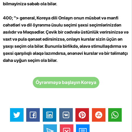
bilməyinizə səbəb ola bilər.
400; "> general,
Koreya dili Onlayn onun müsbət və mənfi
cəhətləri
və dil öyrənmə üsulu seçimi şəxsi seçimlərinizdən
asılıdır və Məqsədlər. Çevik bir cədvələ üstünlük verirsinizsə və
vaxt və pula qənaət edirsinizsə, onlayn kurslar sizin üçün ən
yaxşı seçim ola bilər. Bununla birlikdə, əlavə stimullaşdırma və
şəxsi qarşılıqlı əlaqə lazımdırsa, ənənəvi kurslar və bir təlimatçı
daha uyğun seçim ola bilər.
Öyrənməyə başlayın Koreya