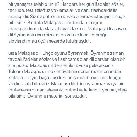
bir yanaşma tələb olunur? Hər dərs hər gün ifadələr, sözlər,
təcrübə, test, tələffüz yoxlamaları və canlı flashcards ilə
maraqlıdır. Siz öz patronunuz və öyrənmək istədiyinizi seçə
bilərsiniz. Bir dəfə Malaqas dilini dəridən, ən çox
maraqlandıran dərslərə atlaya bilərsiniz. Malaqas dili əsasən
dil öyrənmək üçün sizə təkan verə biləcək marağı
alovlandırmaq üçün nəzərdə tutulmuşdur.
usta Malaqas dili Lingo oyunu öyrənmək. Öyrənmə zamanı,
faydalı ifadələr, sözlər və flashcards olan dil dərsləri olan bir
sıra pulsuz Malaqas dil dərsləri ilə üz-üzə gələcəksiniz.
Tolearn Malaqas dili söz ehtiyatının dərsin məzmunundan
istifadə etdiyini başa düşdükdən sonra dil öyrənmək üçün
vaxtınızı ala bilərsiniz. Malaqas dili dilini öyrənmək və ya bir
mütəxəssis olmaq istəsəniz, bütün hədəflərinizi yerinə yetirə
bilərsiniz. Öyrənmə materialı sonsuzdur.