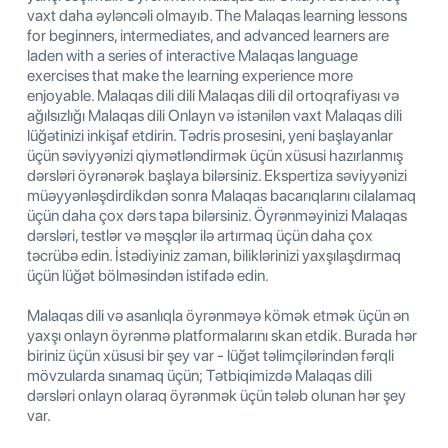
vaxt daha əyləncəli olmayıb. The Malaqas learning lessons
for beginners, intermediates, and advanced learners are
laden with a series of interactive Malaqas language
exercises that make the learning experience more
enjoyable. Malaqas dili dili Malaqas dili dil ortoqrafiyası və
ağılsızlığı Malaqas dili Onlayn və istənilən vaxt Malaqas dili
lüğətinizi inkişaf etdirin. Tədris prosesini, yeni başlayanlar
üçün səviyyənizi qiymətləndirmək üçün xüsusi hazırlanmış
dərsləri öyrənərək başlaya bilərsiniz. Ekspertiza səviyyənizi
müəyyənləşdirdikdən sonra Malaqas bacarıqlarını cilalamaq
üçün daha çox dərs tapa bilərsiniz. Öyrənməyinizi Malaqas
dərsləri, testlər və məşqlər ilə artırmaq üçün daha çox
təcrübə edin. İstədiyiniz zaman, biliklərinizi yaxşılaşdırmaq
üçün lüğət bölməsindən istifadə edin.
Malaqas dili və asanlıqla öyrənməyə kömək etmək üçün ən
yaxşı onlayn öyrənmə platformalarını skan etdik. Burada hər
biriniz üçün xüsusi bir şey var - lüğət təlimçilərindən fərqli
mövzularda sınamaq üçün; Tətbiqimizdə Malaqas dili
dərsləri onlayn olaraq öyrənmək üçün tələb olunan hər şey
var.