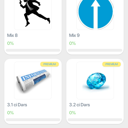
Mix 8
Mix 9
0%
0%
PREMIUM
PREMIUM
3.1 ci Dərs
3.2 ci Dərs
0%
0%