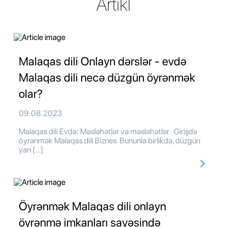
Artikl
Malaqas dili Onlayn dərslər - evdə
Malaqas dili necə düzgün öyrənmək
olar?
09.08.2023
Malaqas dili Evdə: Məsləhətlər və məsləhətlər Girişdə
öyrənmək Malaqas dili Biznes. Bununla birlikdə, düzgün
yan […]
Öyrənmək Malaqas dili onlayn
öyrənmə imkanları sayəsində