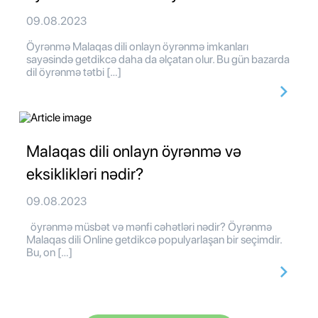
09.08.2023
Öyrənmə Malaqas dili onlayn öyrənmə imkanları
sayəsində getdikcə daha da əlçatan olur. Bu gün bazarda
dil öyrənmə tətbi […]
Malaqas dili onlayn öyrənmə və
eksiklikləri nədir?
09.08.2023
öyrənmə müsbət və mənfi cəhətləri nədir? Öyrənmə
Malaqas dili Online getdikcə populyarlaşan bir seçimdir.
Bu, on […]