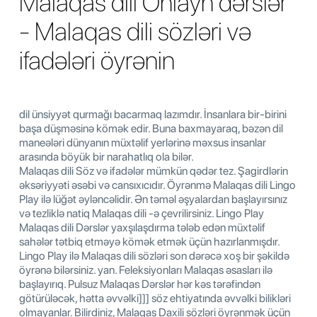
Malaqas dili Onlayn dərslər
- Malaqas dili sözləri və
ifadələri öyrənin
dil ünsiyyət qurmağı bacarmaq lazımdır. İnsanlara bir-birini
başa düşməsinə kömək edir. Buna baxmayaraq, bəzən dil
maneələri dünyanın müxtəlif yerlərinə məxsus insanlar
arasında böyük bir narahatlıq ola bilər.
Malaqas dili Söz və ifadələr mümkün qədər tez. Şagirdlərin
əksəriyyəti əsəbi və cansıxıcıdır. Öyrənmə Malaqas dili Lingo
Play ilə lüğət əyləncəlidir. Ən təməl əşyalardan başlayırsınız
və tezliklə natiq Malaqas dili -ə çevrilirsiniz. Lingo Play
Malaqas dili Dərslər yaxşılaşdırma tələb edən müxtəlif
sahələr tətbiq etməyə kömək etmək üçün hazırlanmışdır.
Lingo Play ilə Malaqas dili sözləri son dərəcə xoş bir şəkildə
öyrənə bilərsiniz. yan. Feleksiyonları Malaqas əsasları ilə
başlayırıq. Pulsuz Malaqas Dərslər hər kəs tərəfindən
götürüləcək, hətta əvvəlki]]] söz ehtiyatında əvvəlki bilikləri
olmayanlar. Bilirdiniz, Malaqas Daxili sözləri öyrənmək üçün