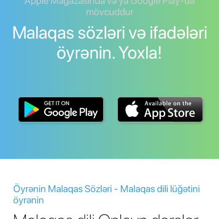
Apple Mağazasında və ya Google Play-də
mövcuddur
Malaqas sözləri və ifadələri
öyrənin. Yoxla!
Öyrənin Malaqas Sözləri - Malaqas dili lüğətini
öyrənin