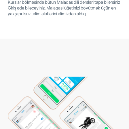
Kurslar bölməsində bütün Malaqas dili dərsləri tapa bilərsiniz
Giriş edə biləcəyiniz. Malaqas lüğətinizi böyütmək üçün ən
yaxşı pulsuz təlim alətlərini əlimizdən aldıq.