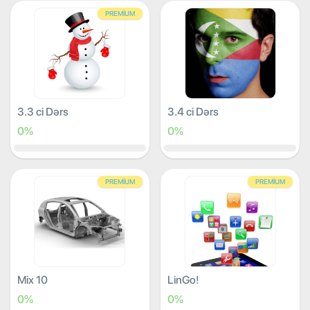
PREMIUM
3.3 ci Dərs
3.4 ci Dərs
0%
0%
PREMIUM
PREMIUM
Mix 10
LinGo!
0%
0%