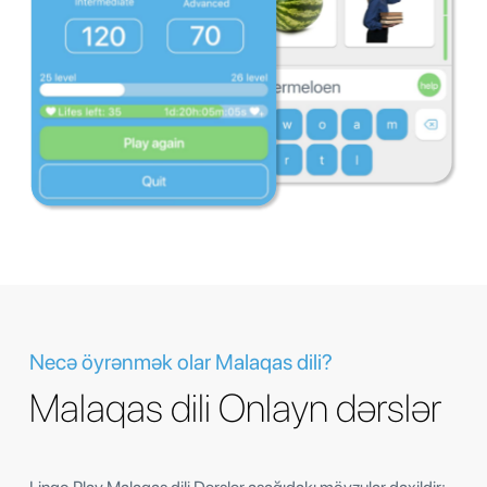
Necə öyrənmək olar Malaqas dili?
Malaqas dili Onlayn dərslər