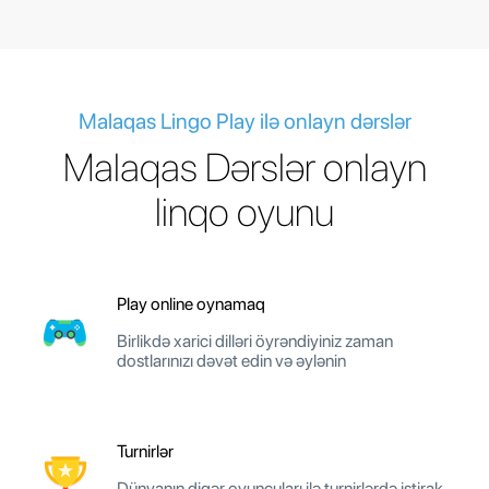
Malaqas Lingo Play ilə onlayn dərslər
Malaqas Dərslər onlayn
linqo oyunu
Play online oynamaq
Birlikdə xarici dilləri öyrəndiyiniz zaman
dostlarınızı dəvət edin və əylənin
Turnirlər
Dünyanın digər oyunçuları ilə turnirlərdə iştirak