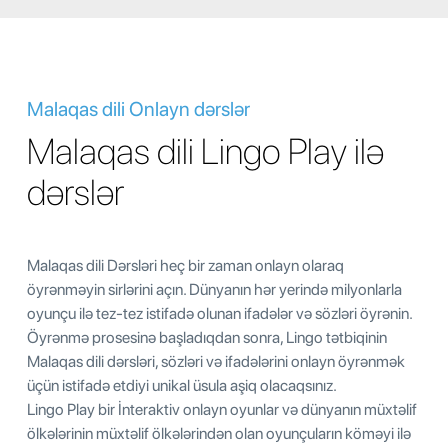
Malaqas dili Onlayn dərslər
Malaqas dili Lingo Play ilə
dərslər
Malaqas dili Dərsləri heç bir zaman onlayn olaraq
öyrənməyin sirlərini açın. Dünyanın hər yerində milyonlarla
oyunçu ilə tez-tez istifadə olunan ifadələr və sözləri öyrənin.
Öyrənmə prosesinə başladıqdan sonra, Lingo tətbiqinin
Malaqas dili dərsləri, sözləri və ifadələrini onlayn öyrənmək
üçün istifadə etdiyi unikal üsula aşiq olacaqsınız.
Lingo Play bir İnteraktiv onlayn oyunlar və dünyanın müxtəlif
ölkələrinin müxtəlif ölkələrindən olan oyunçuların köməyi ilə