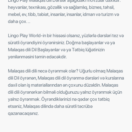
Lingo Play Malaqas dili Dərslər aşağıdakı mövzular daxildir:
heyvanlar, texnikası, gözəllik və sağlamlıq, biznes, təhsil,
mebel, ev, tibb, təbiət, insanlar, insanlar, idman və turizm və
daha çox. ..
Lingo Play World-in bir hissəsi olsanız, yüzlərlə dərsləri tez və
sürətli öyrəndiyini öyrənirsiniz. Doğma başlayanlar və ya
Malaqas dili Dil Başlayanlar və ya Tətbiq lüğətinizin
yenilənməsini təmin edəcəkdir.
Malaqas dili dili necə öyrənmək olar? Uğurlu olmaq Malaqas
dili Dil öyrənən, Malaqas dili dil öyrənmə dərsləri və kurslarına
daxil olan iş materiallarından ən çoxunu düzəldin. Malaqas
dili dili öyrənərkən bilməli olduğunuzu yalnız öyrənmək üçün
yalnız öyrənmək. Öyrəndiklərinizi nə qədər çox tətbiq
etsəniz, Malaqas dilində daha sürətli təcrübə
qazanacaqsınız.