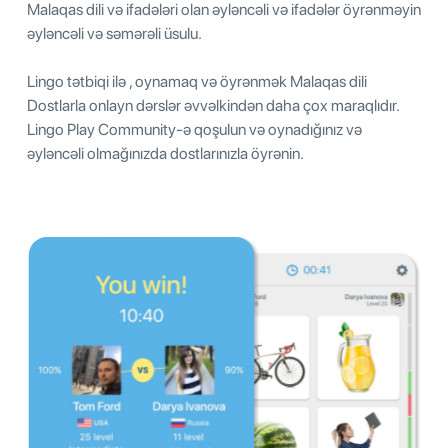
Malaqas dili və ifadələri olan əyləncəli və ifadələr öyrənməyin
əyləncəli və səmərəli üsulu.
Lingo tətbiqi ilə , oynamaq və öyrənmək Malaqas dili
Dostlarla onlayn dərslər əvvəlkindən daha çox maraqlıdır.
Lingo Play Community-ə qoşulun və oynadığınız və
əyləncəli olmağınızda dostlarınızla öyrənin.