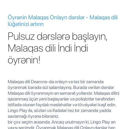
Öyrənin Malaqas Onlayn dərslər - Malaqas dili
lüğətinizi artırın
Pulsuz dərslərə başlayın,
Malaqas dili İndi İndi
öyrənin!
Malaqas dili Dearons-da onlayn və tez bir zamanda
öyrənmək barədə sizi salamlayırıq. Burada verilən dərslər
Malaqas dili öyrənməyin ən səmərəli yollarıdır. Malaqas dilini
qazanmaq üçün yeni başlayanlar və poliqlotlar tərəfindən
istifadə olunan faydalı məsləhətlər və tövsiyələri kəşf edin.
Lingo Play ilə, sözləri və ifadələri tez bir zamanda yadda
saxlamağı öyrənə bilərsiniz.
bir çox seçim arasında. Ancaq unutmayın ki, Lingo Play ən
yaxşı seçimdir. Öyrənmək Malaqas dili Onlayn dərslər heç