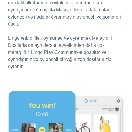
müxtəlif ölkələrinin müxtəlif ölkələrindən olan
oyunçuların köməyi ilə Malay dili və ifadələri olan
əyləncəli və ifadələr öyrənməyin əyləncəli və səmərəli
üsulu.
Lingo tətbiqi ilə , oynamaq və öyrənmək Malay dili
Dostlarla onlayn dərslər əvvəlkindən daha çox
maraqlıdır. Lingo Play Community-ə qoşulun və
oynadığınız və əyləncəli olmağınızda dostlarınızla
öyrənin.