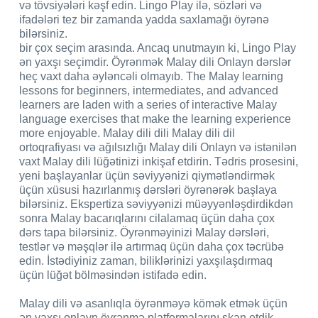
və tövsiyələri kəşf edin. Lingo Play ilə, sözləri və
ifadələri tez bir zamanda yadda saxlamağı öyrənə
bilərsiniz.
bir çox seçim arasında. Ancaq unutmayın ki, Lingo Play
ən yaxşı seçimdir. Öyrənmək Malay dili Onlayn dərslər
heç vaxt daha əyləncəli olmayıb. The Malay learning
lessons for beginners, intermediates, and advanced
learners are laden with a series of interactive Malay
language exercises that make the learning experience
more enjoyable. Malay dili dili Malay dili dil
ortoqrafiyası və ağılsızlığı Malay dili Onlayn və istənilən
vaxt Malay dili lüğətinizi inkişaf etdirin. Tədris prosesini,
yeni başlayanlar üçün səviyyənizi qiymətləndirmək
üçün xüsusi hazırlanmış dərsləri öyrənərək başlaya
bilərsiniz. Ekspertiza səviyyənizi müəyyənləşdirdikdən
sonra Malay bacarıqlarını cilalamaq üçün daha çox
dərs tapa bilərsiniz. Öyrənməyinizi Malay dərsləri,
testlər və məşqlər ilə artırmaq üçün daha çox təcrübə
edin. İstədiyiniz zaman, biliklərinizi yaxşılaşdırmaq
üçün lüğət bölməsindən istifadə edin.
Malay dili və asanlıqla öyrənməyə kömək etmək üçün
ən yaxşı onlayn öyrənmə platformalarını skan etdik.