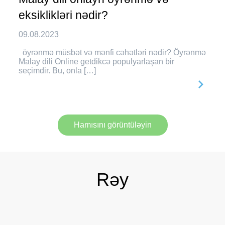
eksiklikləri nədir?
09.08.2023
öyrənmə müsbət və mənfi cəhətləri nədir? Öyrənmə
Malay dili Online getdikcə populyarlaşan bir
seçimdir. Bu, onla […]
Hamısını görüntüləyin
Rəy