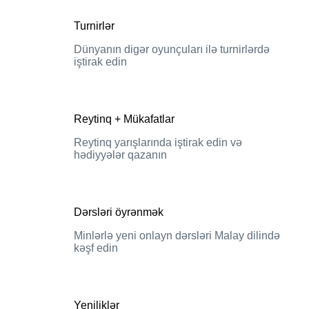
Turnirlər
Dünyanın digər oyunçuları ilə turnirlərdə
iştirak edin
Reytinq + Mükafatlar
Reytinq yarışlarında iştirak edin və
hədiyyələr qazanın
Dərsləri öyrənmək
Minlərlə yeni onlayn dərsləri Malay dilində
kəşf edin
Yeniliklər