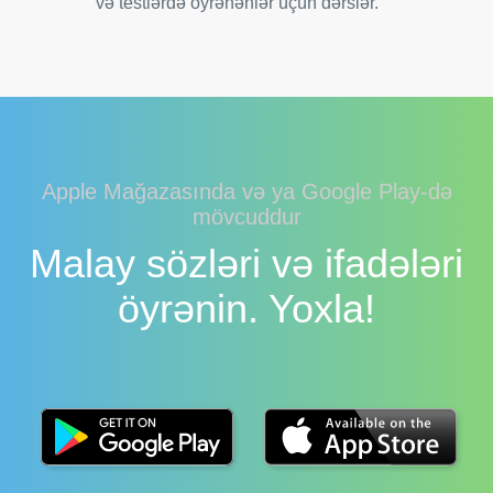
və testlərdə öyrənənlər üçün dərslər.
Apple Mağazasında və ya Google Play-də
mövcuddur
Malay sözləri və ifadələri
öyrənin. Yoxla!