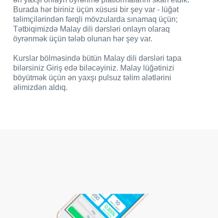
Burada hər biriniz üçün xüsusi bir şey var - lüğət
təlimçilərindən fərqli mövzularda sınamaq üçün;
Tətbiqimizdə Malay dili dərsləri onlayn olaraq
öyrənmək üçün tələb olunan hər şey var.
Kurslar bölməsində bütün Malay dili dərsləri tapa
bilərsiniz Giriş edə biləcəyiniz. Malay lüğətinizi
böyütmək üçün ən yaxşı pulsuz təlim alətlərini
əlimizdən aldıq.