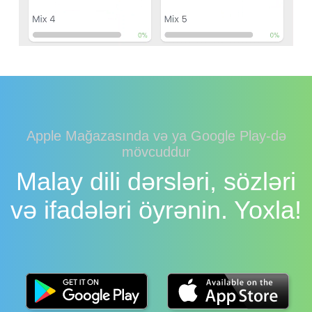
Apple Mağazasında və ya Google Play-də
mövcuddur
Malay dili dərsləri, sözləri
və ifadələri öyrənin. Yoxla!