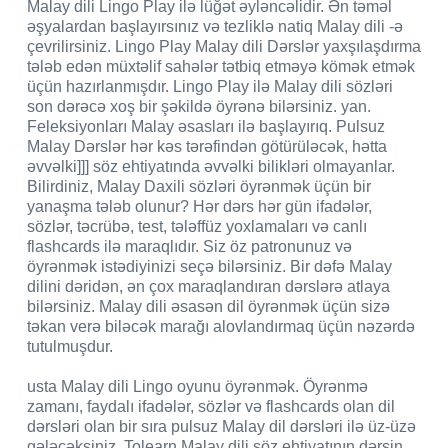
Malay dili Lingo Play ilə lüğət əyləncəlidir. Ən təməl
əşyalardan başlayırsınız və tezliklə natiq Malay dili -ə
çevrilirsiniz. Lingo Play Malay dili Dərslər yaxşılaşdırma
tələb edən müxtəlif sahələr tətbiq etməyə kömək etmək
üçün hazırlanmışdır. Lingo Play ilə Malay dili sözləri
son dərəcə xoş bir şəkildə öyrənə bilərsiniz. yan.
Feleksiyonları Malay əsasları ilə başlayırıq. Pulsuz
Malay Dərslər hər kəs tərəfindən götürüləcək, hətta
əvvəlki]]] söz ehtiyatında əvvəlki bilikləri olmayanlar.
Bilirdiniz, Malay Daxili sözləri öyrənmək üçün bir
yanaşma tələb olunur? Hər dərs hər gün ifadələr,
sözlər, təcrübə, test, tələffüz yoxlamaları və canlı
flashcards ilə maraqlıdır. Siz öz patronunuz və
öyrənmək istədiyinizi seçə bilərsiniz. Bir dəfə Malay
dilini dəridən, ən çox maraqlandıran dərslərə atlaya
bilərsiniz. Malay dili əsasən dil öyrənmək üçün sizə
təkan verə biləcək marağı alovlandırmaq üçün nəzərdə
tutulmuşdur.
usta Malay dili Lingo oyunu öyrənmək. Öyrənmə
zamanı, faydalı ifadələr, sözlər və flashcards olan dil
dərsləri olan bir sıra pulsuz Malay dil dərsləri ilə üz-üzə
gələcəksiniz. Tolearn Malay dili söz ehtiyatının dərsin