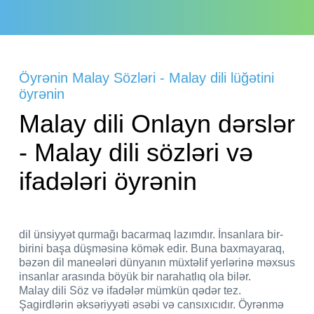
Öyrənin Malay Sözləri - Malay dili lüğətini
öyrənin
Malay dili Onlayn dərslər
- Malay dili sözləri və
ifadələri öyrənin
dil ünsiyyət qurmağı bacarmaq lazımdır. İnsanlara bir-
birini başa düşməsinə kömək edir. Buna baxmayaraq,
bəzən dil maneələri dünyanın müxtəlif yerlərinə məxsus
insanlar arasında böyük bir narahatlıq ola bilər.
Malay dili Söz və ifadələr mümkün qədər tez.
Şagirdlərin əksəriyyəti əsəbi və cansıxıcıdır. Öyrənmə