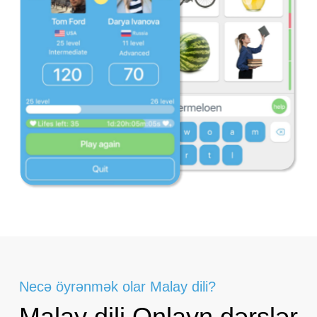
Necə öyrənmək olar Malay dili?
Malay dili Onlayn dərslər