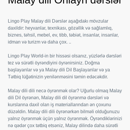
Lingo Play Malay dili Dərslər aşağıdakı mövzular
daxildir: heyvanlar, texnikası, gözəllik və sağlamlıq,
biznes, təhsil, mebel, ev, tibb, təbiət, insanlar, insanlar,
idman və turizm və daha çox. ..
Lingo Play World-in bir hissəsi olsanız, yüzlərlə dərsləri
tez və sürətli öyrəndiyini öyrənirsiniz. Doğma
başlayanlar və ya Malay dili Dil Başlayanlar və ya
Tətbiq lüğətinizin yenilənməsini təmin edəcəkdir.
Malay dili dili necə öyrənmək olar? Uğurlu olmaq Malay
dili Dil öyrənən, Malay dili dil öyrənmə dərsləri və
kurslarına daxil olan iş materiallarından ən çoxunu
düzəldin. Malay dili dili öyrənərkən bilməli olduğunuzu
yalnız öyrənmək üçün yalnız öyrənmək. Öyrəndiklərinizi
nə qədər çox tətbiq etsəniz, Malay dilində daha sürətli