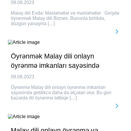
09.08.2023
Malay dili Evdə: Məsləhətlər və məsləhətlər Girişdə
öyrənmək Malay dili Biznes. Bununla birlikdə,
düzgün yanaşma […]
Öyrənmək Malay dili onlayn
öyrənmə imkanları sayəsində
09.08.2023
Öyrənmə Malay dili onlayn öyrənmə imkanları
sayəsində getdikcə daha da əlçatan olur. Bu gün
bazarda dil öyrənmə tətbiqe […]
Malay dili onlayn öyrənmə və