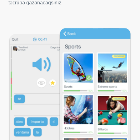
təcrübə qazanacaqsınız.