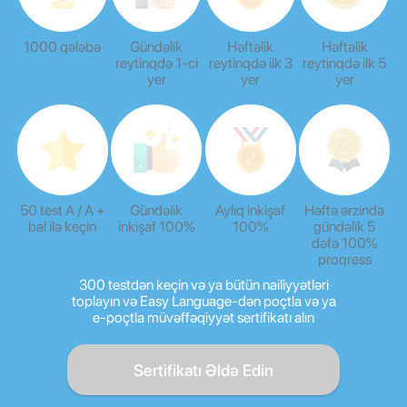
1000 qələbə
Gündəlik
Həftəlik
Həftəlik
reytinqdə 1-ci
reytinqdə ilk 3
reytinqdə ilk 5
yer
yer
yer
50 test A / A +
Gündəlik
Aylıq inkişaf
Həftə ərzində
bal ilə keçin
inkişaf 100%
100%
gündəlik 5
dəfə 100%
proqress
300 testdən keçin və ya bütün nailiyyətləri
toplayın və Easy Language-dən poçtla və ya
e-poçtla müvəffəqiyyət sertifikatı alın
Sertifikatı Əldə Edin