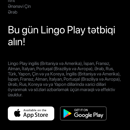
İvrit
Ənənəvi Çin
Ərəb
Bu gün Lingo Play tətbiqi
alın!
Lingo Play ingilis (Britaniya və Amerika), İspan, Fransız,
Alman, İtalyan, Portuqal (Braziliya və Avropa), Ərəb, Rus,
Türk, Yapon, Çin və ya Koreya, İngilis (Britaniya və Amerika),
İspan, Fransız, Alman, İtalyan, Portuqal (Braziliya və Avropa),
Ərəb, Rus, Koreya və ya Yapon dillərində xarici dilləri
öyrənmək və sözləri əzbərləmək üçün maraqlı və effektiv
üsuldur.