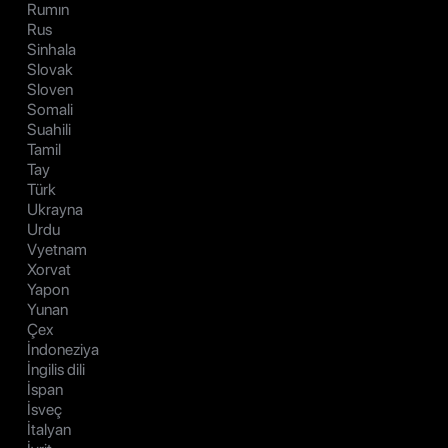
Rumın
Rus
Sinhala
Slovak
Sloven
Somali
Suahili
Tamil
Tay
Türk
Ukrayna
Urdu
Vyetnam
Xorvat
Yapon
Yunan
Çex
İndoneziya
İngilis dili
İspan
İsveç
İtalyan