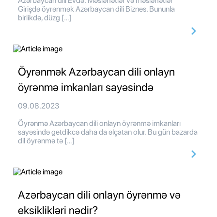
Azərbaycan dili Evdə: Məsləhətlər və məsləhətlər
Girişdə öyrənmək Azərbaycan dili Biznes. Bununla
birlikdə, düzg […]
Öyrənmək Azərbaycan dili onlayn
öyrənmə imkanları sayəsində
09.08.2023
Öyrənmə Azərbaycan dili onlayn öyrənmə imkanları
sayəsində getdikcə daha da əlçatan olur. Bu gün bazarda
dil öyrənmə tə […]
Azərbaycan dili onlayn öyrənmə və
eksiklikləri nədir?