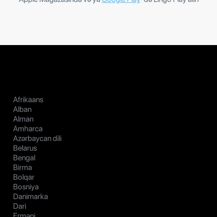
Afrikaans
Alban
Alman
Amharca
Azərbaycan dili
Belarus
Bengal
Birma
Bolqar
Bosniya
Danimarka
Dari
Erməni