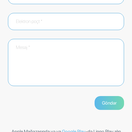
Apple Mağazasında və ya
Google Play
-də Lingo Play alın