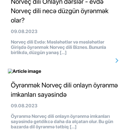
Norveç dili Onlayn dərslər - evdə
Norveç dili necə düzgün öyrənmək
olar?
09.08.2023
Norveç dili Evdə: Məsləhətlər və məsləhətlər
Girişdə öyrənmək Norveç dili Biznes. Bununla
birlikdə, düzgün yanaş […]
Öyrənmək Norveç dili onlayn öyrənmə
imkanları sayəsində
09.08.2023
Öyrənmə Norveç dili onlayn öyrənmə imkanları
sayəsində getdikcə daha da əlçatan olur. Bu gün
bazarda dil öyrənmə tətbiq […]