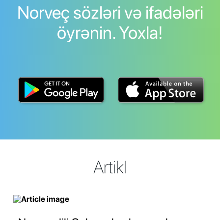
Norveç sözləri və ifadələri
öyrənin. Yoxla!
Artikl