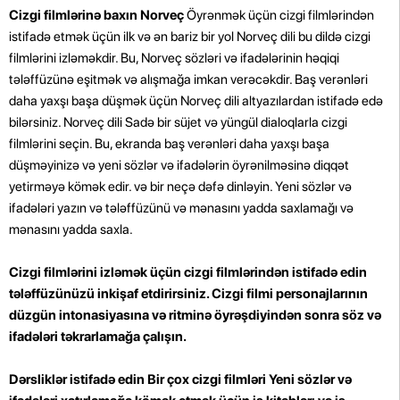
Cizgi filmlərinə baxın Norveç
Öyrənmək üçün cizgi filmlərindən
istifadə etmək üçün ilk və ən bariz bir yol Norveç dili bu dildə cizgi
filmlərini izləməkdir. Bu, Norveç sözləri və ifadələrinin həqiqi
tələffüzünə eşitmək və alışmağa imkan verəcəkdir. Baş verənləri
daha yaxşı başa düşmək üçün Norveç dili altyazılardan istifadə edə
bilərsiniz. Norveç dili Sadə bir süjet və yüngül dialoqlarla cizgi
filmlərini seçin. Bu, ekranda baş verənləri daha yaxşı başa
düşməyinizə və yeni sözlər və ifadələrin öyrənilməsinə diqqət
yetirməyə kömək edir. və bir neçə dəfə dinləyin. Yeni sözlər və
ifadələri yazın və tələffüzünü və mənasını yadda saxlamağı və
mənasını yadda saxla.
Cizgi filmlərini izləmək üçün cizgi filmlərindən istifadə edin
tələffüzünüzü inkişaf etdirirsiniz. Cizgi filmi personajlarının
düzgün intonasiyasına və ritminə öyrəşdiyindən sonra söz və
ifadələri təkrarlamağa çalışın.
Dərsliklər istifadə edin
Bir çox cizgi filmləri Yeni sözlər və