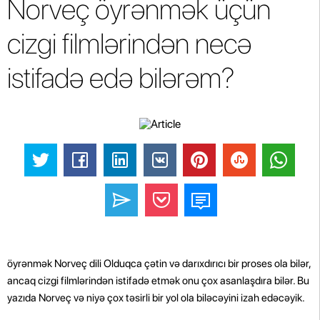
Norveç öyrənmək üçün
cizgi filmlərindən necə
istifadə edə bilərəm?
öyrənmək Norveç dili Olduqca çətin və darıxdırıcı bir proses ola bilər,
ancaq cizgi filmlərindən istifadə etmək onu çox asanlaşdıra bilər. Bu
yazıda Norveç və niyə çox təsirli bir yol ola biləcəyini izah edəcəyik.