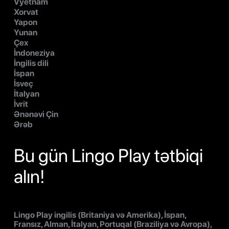
Vyetnam
Xorvat
Yapon
Yunan
Çex
İndoneziya
İngilis dili
İspan
İsveç
İtalyan
İvrit
Ənənəvi Çin
Ərəb
Bu gün Lingo Play tətbiqi
alın!
Lingo Play ingilis (Britaniya və Amerika), İspan,
Fransız, Alman, İtalyan, Portuqal (Braziliya və Avropa),