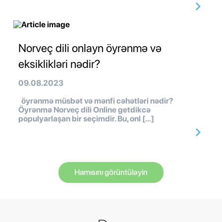
Norveç dili onlayn öyrənmə və
eksiklikləri nədir?
09.08.2023
öyrənmə müsbət və mənfi cəhətləri nədir?
Öyrənmə Norveç dili Online getdikcə
populyarlaşan bir seçimdir. Bu, onl […]
Hamısını görüntüləyin