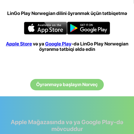
LinGo Play Norwegian dilini öyrənmək üçün tətbiqetmə
Apple Store
və ya
Google Play
-də LinGo Play Norwegian
öyrənmə tətbiqi əldə edin
Öyrənməyə başlayın Norveç
Apple Mağazasında və ya Google Play-də
mövcuddur