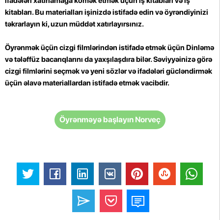
ifadələri xatırlamağa kömək etmək üçün iş kitabları və iş
kitabları. Bu materialları işinizdə istifadə edin və öyrəndiyinizi
təkrarlayın ki, uzun müddət xatırlayırsınız.
Öyrənmək üçün cizgi filmlərindən istifadə etmək üçün Dinləmə
və tələffüz bacarıqlarını da yaxşılaşdıra bilər. Səviyyəinizə görə
cizgi filmlərini seçmək və yeni sözlər və ifadələri gücləndirmək
üçün əlavə materiallardan istifadə etmək vacibdir.
Öyrənməyə başlayın Norveç