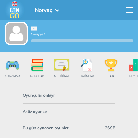
Norveç
Səviyyə
/
OYNAMAQ
DƏRSLƏR
SERTIFIKAT
STATISTIKA
TUR
REYT
Oyunçular onlayn
Aktiv oyunlar
Bu gün oynanan oyunlar
3695