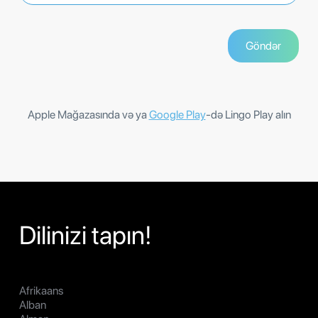
Apple Mağazasında və ya
Google Play
-də Lingo Play alın
Dilinizi tapın!
Afrikaans
Alban