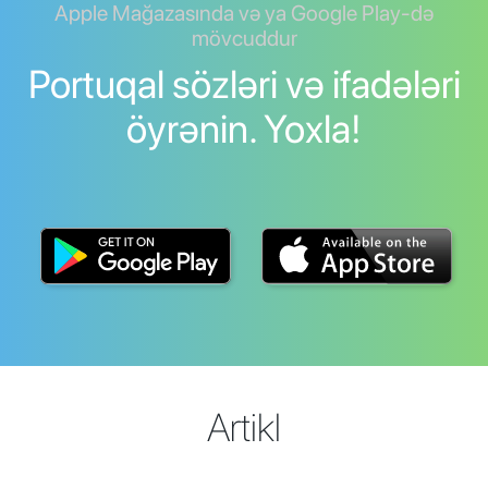
Apple Mağazasında və ya Google Play-də
mövcuddur
Portuqal sözləri və ifadələri
öyrənin. Yoxla!
Artikl