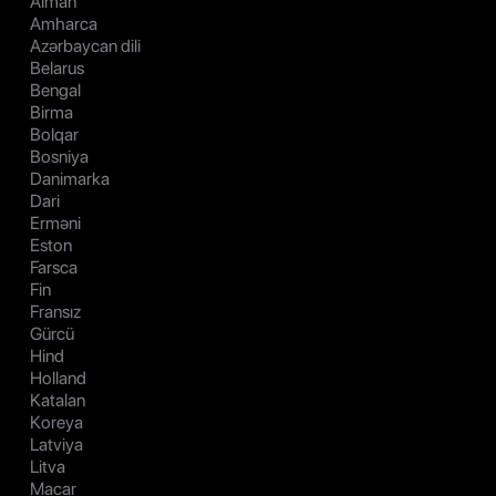
Alman
Amharca
Azərbaycan dili
Belarus
Bengal
Birma
Bolqar
Bosniya
Danimarka
Dari
Erməni
Eston
Farsca
Fin
Fransız
Gürcü
Hind
Holland
Katalan
Koreya
Latviya
Litva
Macar