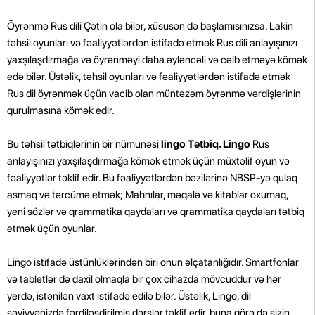
Öyrənmə Rus dili Çətin ola bilər, xüsusən də başlamısınızsa. Lakin
təhsil oyunları və fəaliyyətlərdən istifadə etmək Rus dili anlayışınızı
yaxşılaşdırmağa və öyrənməyi daha əyləncəli və cəlb etməyə kömək
edə bilər. Üstəlik, təhsil oyunları və fəaliyyətlərdən istifadə etmək
Rus dil öyrənmək üçün vacib olan müntəzəm öyrənmə vərdişlərinin
qurulmasına kömək edir.
Bu təhsil tətbiqlərinin bir nümunəsi
lingo
Tətbiq. Lingo
Rus
anlayışınızı yaxşılaşdırmağa kömək etmək üçün müxtəlif oyun və
fəaliyyətlər təklif edir. Bu fəaliyyətlərdən bəzilərinə NBSP-yə qulaq
asmaq və tərcümə etmək; Mahnılar, məqalə və kitablar oxumaq,
yeni sözlər və qrammatika qaydaları və qrammatika qaydaları tətbiq
etmək üçün oyunlar.
Lingo istifadə üstünlüklərindən biri onun əlçatanlığıdır. Smartfonlar
və tabletlər də daxil olmaqla bir çox cihazda mövcuddur və hər
yerdə, istənilən vaxt istifadə edilə bilər. Üstəlik, Lingo, dil
səviyyənizdə fərdiləşdirilmiş dərslər təklif edir, buna görə də sizin