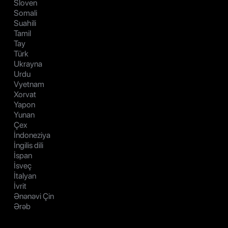
Sloven
Somali
Suahili
Tamil
Tay
Türk
Ukrayna
Urdu
Vyetnam
Xorvat
Yapon
Yunan
Çex
İndoneziya
İngilis dili
İspan
İsveç
İtalyan
İvrit
Ənənəvi Çin
Ərəb