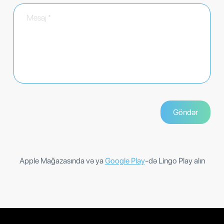
Apple Mağazasında və ya
Google Play
-də Lingo Play alın