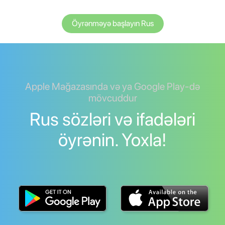
Öyrənməyə başlayın Rus
Apple Mağazasında və ya Google Play-də
mövcuddur
Rus sözləri və ifadələri
öyrənin. Yoxla!