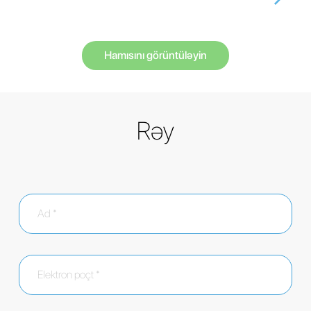
Hamısını görüntüləyin
Rəy