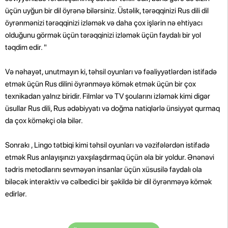
üçün uyğun bir dil öyrənə bilərsiniz. Üstəlik, tərəqqinizi Rus dili dil
öyrənmənizi tərəqqinizi izləmək və daha çox işlərin nə ehtiyacı
olduğunu görmək üçün tərəqqinizi izləmək üçün faydalı bir yol
təqdim edir. "
Və nəhayət, unutmayın ki, təhsil oyunları və fəaliyyətlərdən istifadə
etmək üçün Rus dilini öyrənməyə kömək etmək üçün bir çox
texnikadan yalnız biridir. Filmlər və TV şoularını izləmək kimi digər
üsullar Rus dili, Rus ədəbiyyatı və doğma natiqlərlə ünsiyyət qurmaq
da çox köməkçi ola bilər.
Sonrakı , Lingo tətbiqi kimi təhsil oyunları və vəzifələrdən istifadə
etmək Rus anlayışınızı yaxşılaşdırmaq üçün əla bir yoldur. Ənənəvi
tədris metodlarını sevməyən insanlar üçün xüsusilə faydalı ola
biləcək interaktiv və cəlbedici bir şəkildə bir dil öyrənməyə kömək
edirlər.