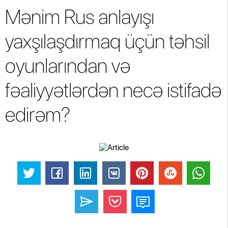
Mənim Rus anlayışı
yaxşılaşdırmaq üçün təhsil
oyunlarından və
fəaliyyətlərdən necə istifadə
edirəm?