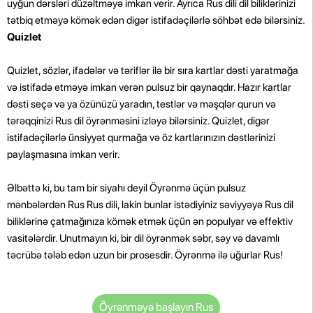
uyğun dərsləri düzəltməyə imkan verir. Ayrıca Rus dili dil biliklərinizi
tətbiq etməyə kömək edən digər istifadəçilərlə söhbət edə bilərsiniz.
Quizlet
Quizlet, sözlər, ifadələr və təriflər ilə bir sıra kartlar dəsti yaratmağa
və istifadə etməyə imkan verən pulsuz bir qaynaqdır. Hazır kartlar
dəsti seçə və ya özünüzü yaradın, testlər və məşqlər qurun və
tərəqqinizi Rus dil öyrənməsini izləyə bilərsiniz. Quizlet, digər
istifadəçilərlə ünsiyyət qurmağa və öz kartlarınızın dəstlərinizi
paylaşmasına imkan verir.
Əlbəttə ki, bu tam bir siyahı deyil Öyrənmə üçün pulsuz
mənbələrdən Rus Rus dili, lakin bunlar istədiyiniz səviyyəyə Rus dil
biliklərinə çatmağınıza kömək etmək üçün ən populyar və effektiv
vasitələrdir. Unutmayın ki, bir dil öyrənmək səbr, səy və davamlı
təcrübə tələb edən uzun bir prosesdir. Öyrənmə ilə uğurlar Rus!
Öyrənməyə başlayın Rus