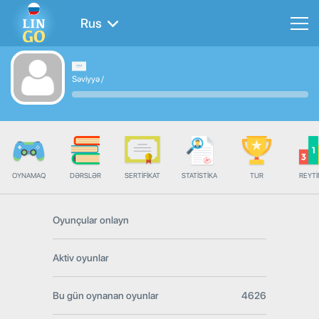
Rus
Səviyyə
/
OYNAMAQ
DƏRSLƏR
SERTIFIKAT
STATISTIKA
TUR
REYT
Oyunçular onlayn
Aktiv oyunlar
Bu gün oynanan oyunlar
4626