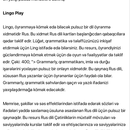
Lingo Play
Lingo, öyrənməyə kömək edə biləcək pulsuz bir dil öyrənmə
xidmətidir Rus. Bu xidmət Rus dili kartları başlanğıcdan qabaqcıllara
qədər təklif edir. Lüğət, qrammatika və tələffüzünüzü inkişaf
etdirmək üçün Ling istifadə edə bilərsiniz. Bu resurs, öyrəndiyinizi
gücləndirməyə kömək etmək üçün də oyun və fəaliyyətlər də təklif
edir. Çəki: 400; "> Grammarly, qrammatikanı, imla və durğu
işarələrini yoxlayan pulsuz bir onlayn xidmətdir. Bu qaynaq Rus dili,
xüsusən Rus yazanlar üçün öyrənənlər üçün faydalı ola bilər.
Grammarly, qrammatik səhvlərdən qaçın və yazılı ifadənizi
yaxşılaşdırmağa kömək edəcəkdir.
Memrise, şəkillər və səs effektlərindən istifadə edərək sözləri və
ifadələri yadda saxlamaq üsuluna əsaslanan Rus dili üçün pulsuz bir
qaynaqdır. Bu resurs Rus dili Çətinliklərin müxtəlif mövzuları və
səviyyələrində kurslar təklif edir və ehtiyaclarınıza və səviyyələrinizə