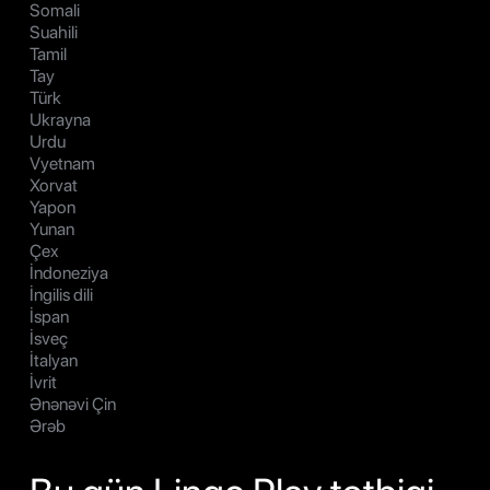
Somali
Suahili
Tamil
Tay
Türk
Ukrayna
Urdu
Vyetnam
Xorvat
Yapon
Yunan
Çex
İndoneziya
İngilis dili
İspan
İsveç
İtalyan
İvrit
Ənənəvi Çin
Ərəb