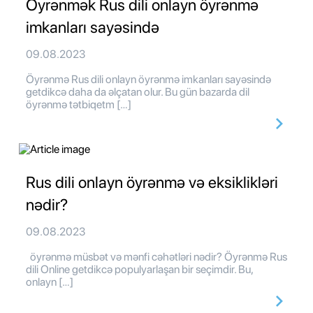
Öyrənmək Rus dili onlayn öyrənmə
imkanları sayəsində
09.08.2023
Öyrənmə Rus dili onlayn öyrənmə imkanları sayəsində
getdikcə daha da əlçatan olur. Bu gün bazarda dil
öyrənmə tətbiqetm […]
Rus dili onlayn öyrənmə və eksiklikləri
nədir?
09.08.2023
öyrənmə müsbət və mənfi cəhətləri nədir? Öyrənmə Rus
dili Online getdikcə populyarlaşan bir seçimdir. Bu,
onlayn […]