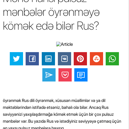
mənbələr öyrənməyə
kömək edə bilər Rus?
öyrənmək Rus dili öyrənmək, xüsusən müəllimlər və ya dil
məktəblərindən istifadə etsəniz, bahalı ola bilər. Ancaq Rus
səviyyənizi yaxşılaşdırmağa kömək etmək üçün bir çox pulsuz
mənbələr var. Bu yazıda Rus və istədiyiniz səviyyəyə çatmaq üçün
ən yaxşı pulsuz mənbələrə baxırıq.