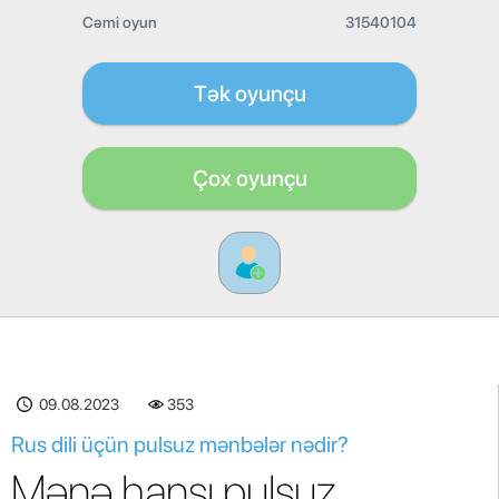
Cəmi oyun
31540104
Tək oyunçu
Çox oyunçu
09.08.2023
353
Rus dili üçün pulsuz mənbələr nədir?
Mənə hansı pulsuz