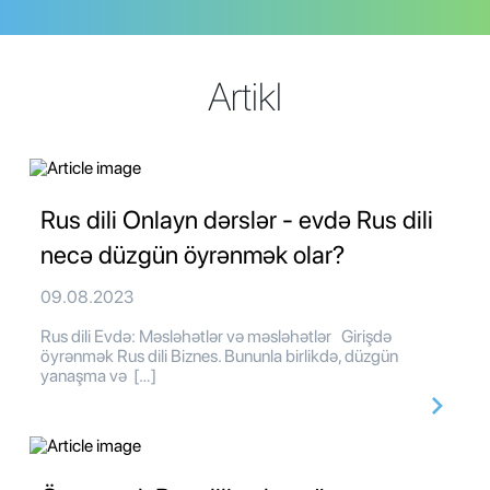
Artikl
Rus dili Onlayn dərslər - evdə Rus dili
necə düzgün öyrənmək olar?
09.08.2023
Rus dili Evdə: Məsləhətlər və məsləhətlər Girişdə
öyrənmək Rus dili Biznes. Bununla birlikdə, düzgün
yanaşma və […]