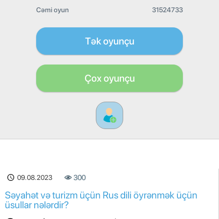
Cəmi oyun
31524733
Tək oyunçu
Çox oyunçu
09.08.2023
300
Səyahət və turizm üçün Rus dili öyrənmək üçün
üsullar nələrdir?