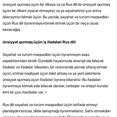
ünsiyyət qurmaq üçün bir ölkəyə və ya Rus dili ilə ünsiyyət qurmaq
üçün bir ölkəni ziyarət etməyiniz və ya səyahətinizi çox artıra
biləcəyinizi bilmək üçün. Bu yazıda, səyahət və turizm məqsədləri
üçün Rus dili öyrənməyə kömək etmək üçün bir neçə üsula
baxacağıq.
ünsiyyət qurmaq üçün iş ifadələri Rus dili
Səyahət və turizm məqsədləri üçün öyrənməyin əsas
aspektlərindən biridir Gündəlik həyatınızda əlverişli ola biləcək
ifadələr və ifadələr. Məsələn, bir restoranda yemək sifariş etmək
üçün, ictimai nəqliyyat üçün bilet almaq və ya yerli sakinlərlə
ünsiyyət qurmaq üçün ifadələri öyrənə bilərsiniz. Bu ifadələri
öyrənməyə kömək edə biləcək dərslər, tətbiqlər və onlayn kurslar
kimi bir çox mənbələr var. >
Rus dili səyahət və turizm məqsədləri üçün istifadə etməyi
planlaşdırırsınızsa, dildə danışmağı öyrənməlisiniz. Səhv etməkdən