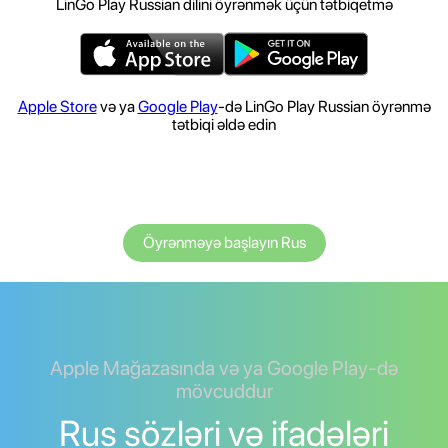
LinGo Play Russian dilini öyrənmək üçün tətbiqetmə
Apple Store
və ya
Google Play
-də LinGo Play Russian öyrənmə
tətbiqi əldə edin
Öyrənməyə başlayın Rus
Apple Mağazasında və ya Google Play-də
mövcuddur
Rus sözləri və ifadələri