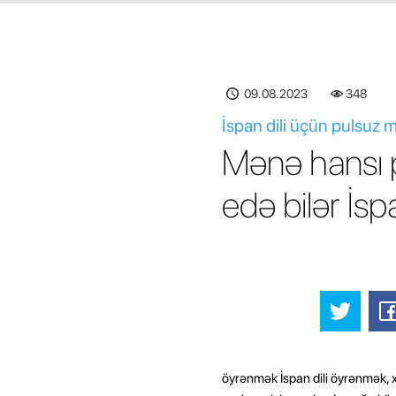
09.08.2023
348
İspan dili üçün pulsuz 
Mənə hansı 
edə bilər İs
öyrənmək İspan dili öyrənmək, x