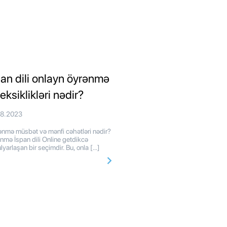
pan dili onlayn öyrənmə
eksiklikləri nədir?
08.2023
nmə müsbət və mənfi cəhətləri nədir?
nmə İspan dili Online getdikcə
lyarlaşan bir seçimdir. Bu, onla […]