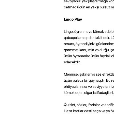
səviyyənizi yaxşılaşdırmağa köm
çatmaq üçün ən yaxşı pulsuz mə
Lingo Play
Lingo, öyrənməyə kömək edə bilə
qabaqcıllara qədər təklif edir. 
resurs, öyrəndiyinizi gücləndir
qrammatikanı, imla və durğu işa
üçün öyrənənlər üçün faydalı ol
edəcəkdir.
Memrise, şəkillər və səs effektl
üçün pulsuz bir qaynaqdır. Bu res
ehtiyaclarınıza və səviyyələriniz
kömək edən digər istifadəçilərlə
Quizlet, sözlər, ifadələr və təri
Hazır kartlar dəsti seçə və ya ö