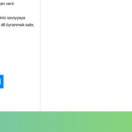
an verir.
yiniz səviyyəyə
r dil öyrənmək səbr,