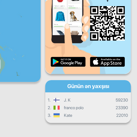
Ertəsi
axşamı
axşamı
Cümə
Şənbə
Bazar
Gündəlik inkişaf
Aylıq tərəqqi
Sertifikat
Ümumilikdə irəliləyiş
Günün ən yaxşısı
1.
J. K
59230
2.
franco polo
23390
3.
Kate
22010