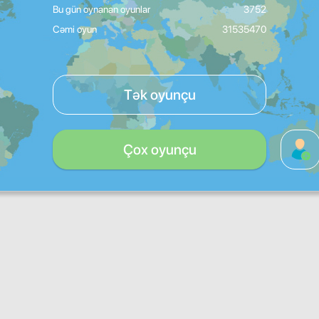
Bu gün oynanan oyunlar
3752
Cəmi oyun
31535470
Tək oyunçu
Çox oyunçu