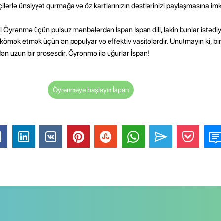
dəçilərlə ünsiyyət qurmağa və öz kartlarınızın dəstlərinizi paylaşmasına imk
yil Öyrənmə üçün pulsuz mənbələrdən İspan İspan dili, lakin bunlar istədi
a kömək etmək üçün ən populyar və effektiv vasitələrdir. Unutmayın ki, bi
ən uzun bir prosesdir. Öyrənmə ilə uğurlar İspan!
Öyrənməyə başlayın İspan