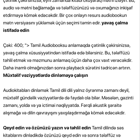
çətinlik çəkirsinizsə, eyni zamanda kitabı oxuyaraq mətni izləyin. Bu,
audio və mətni bağlamağa və tələffüzünüzü və oxumağınızı inkişaf
etdirməyə kömək edəcəkdir. Bir çox onlayn resurs audiobookun
mətn versiyasını yükləmək üçün seçimi təmin edir.
yavaş çalma
istifadə edin
Çəki: 400; "> Tamil Audiobooksu anlamaqda çətinlik çəkirsinizsə,
yavaş çalma xüsusiyyətindən istifadə edə bilərsiniz. Bu, tələffüzü
təhlil etmək və məzmunu anlamaq üçün daha çox vaxt verəcəkdir.
Daha inamlı olmağınızdan sonra playback sürətini tədricən artırın.
Müxtəlif vəziyyətlərdə dinləməyə çalışın
Audiokitabları dinləmək Tamil dili dili yalnız öyrənmə zamanı deyil,
müxtəlif gündəlik vəziyyətlərdə də faydalı ola bilər. Məsələn, gəzinti
zamanı, yolda və ya ictimai nəqliyyatda. Fərqli akustik şəraitə
alışmağa və dilin qavrayışını yaxşılaşdırmağa kömək edəcəkdir.
Qeyd edin və özünüzü yazın və təhlil edin
Tamil dilində səs
kitablarını dinlədikdə özünüzü qeyd edin və sonra tələffüz və