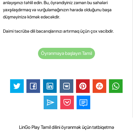
anlayışınızı təhlil edin. Bu, öyrəndiyiniz zaman bu sahələri
yaxşılaşdırmaq və vurğulamağınızın harada olduğunu başa
düşməyinizə kömək edəcəkdir.
Daimi təcrübə dili bacarıqlarınızı artırmaq üçün çox vacibdir.
Öyrənməyə başlayın Tamil
LinGo Play Tamil dilini öyrənmək üçün tətbiqetmə