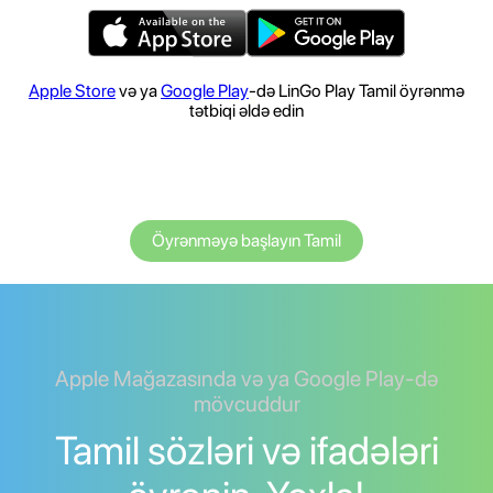
Apple Store
və ya
Google Play
-də LinGo Play Tamil öyrənmə
tətbiqi əldə edin
Öyrənməyə başlayın Tamil
Apple Mağazasında və ya Google Play-də
mövcuddur
Tamil sözləri və ifadələri