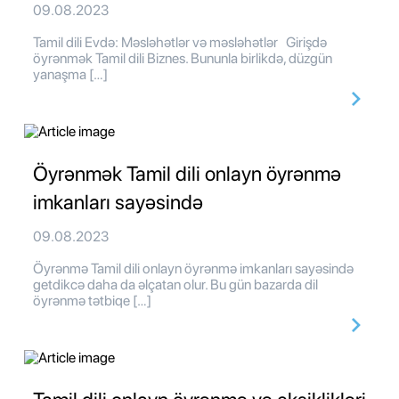
09.08.2023
Tamil dili Evdə: Məsləhətlər və məsləhətlər Girişdə
öyrənmək Tamil dili Biznes. Bununla birlikdə, düzgün
yanaşma […]
Öyrənmək Tamil dili onlayn öyrənmə
imkanları sayəsində
09.08.2023
Öyrənmə Tamil dili onlayn öyrənmə imkanları sayəsində
getdikcə daha da əlçatan olur. Bu gün bazarda dil
öyrənmə tətbiqe […]