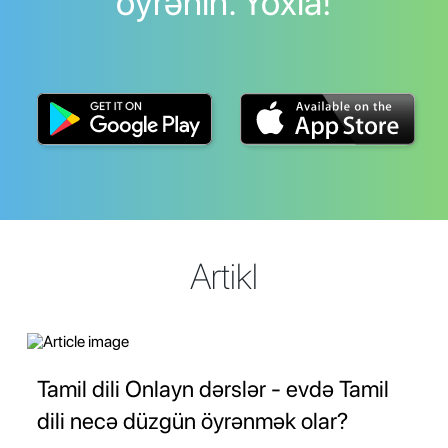
öyrənin. Yoxla!
Artikl
Tamil dili Onlayn dərslər - evdə Tamil
dili necə düzgün öyrənmək olar?