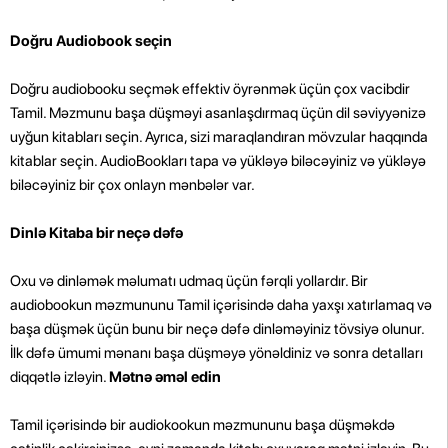
Doğru Audiobook seçin
Doğru audiobooku seçmək effektiv öyrənmək üçün çox vacibdir
Tamil. Məzmunu başa düşməyi asanlaşdırmaq üçün dil səviyyənizə
uyğun kitabları seçin. Ayrıca, sizi maraqlandıran mövzular haqqında
kitablar seçin. AudioBookları tapa və yükləyə biləcəyiniz və yükləyə
biləcəyiniz bir çox onlayn mənbələr var.
Dinlə Kitaba bir neçə dəfə
Oxu və dinləmək məlumatı udmaq üçün fərqli yollardır. Bir
audiobookun məzmununu Tamil içərisində daha yaxşı xatırlamaq və
başa düşmək üçün bunu bir neçə dəfə dinləməyiniz tövsiyə olunur.
İlk dəfə ümumi mənanı başa düşməyə yönəldiniz və sonra detalları
diqqətlə izləyin.
Mətnə əməl edin
Tamil içərisində bir audiokookun məzmununu başa düşməkdə