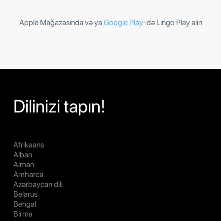
Apple Mağazasında və ya
Google Play
-də Lingo Play alın
Dilinizi tapın!
Afrikaans
Alban
Alman
Amharca
Azərbaycan dili
Belarus
Bengal
Birma