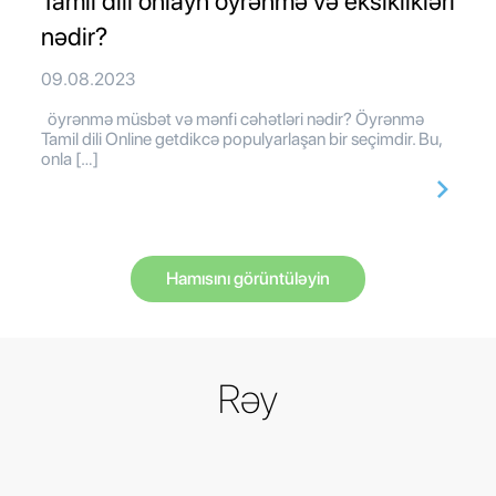
Tamil dili onlayn öyrənmə və eksiklikləri
nədir?
09.08.2023
öyrənmə müsbət və mənfi cəhətləri nədir? Öyrənmə
Tamil dili Online getdikcə populyarlaşan bir seçimdir. Bu,
onla […]
Hamısını görüntüləyin
Rəy