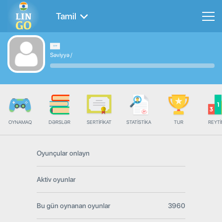
Tamil
Səviyyə
/
OYNAMAQ
DƏRSLƏR
SERTIFIKAT
STATISTIKA
TUR
REYT
Oyunçular onlayn
Aktiv oyunlar
Bu gün oynanan oyunlar
3960