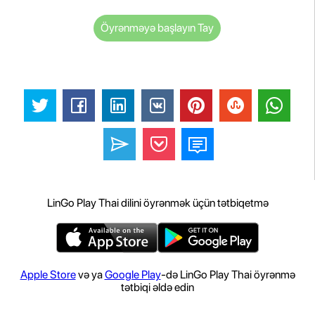
Öyrənməyə başlayın Tay
LinGo Play Thai dilini öyrənmək üçün tətbiqetmə
Apple Store
və ya
Google Play
-də LinGo Play Thai öyrənmə
tətbiqi əldə edin