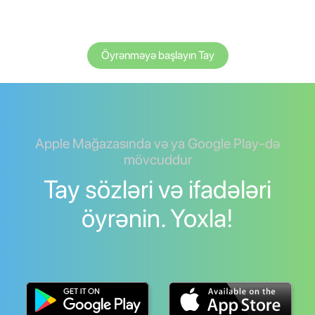
Öyrənməyə başlayın Tay
Apple Mağazasında və ya Google Play-də
mövcuddur
Tay sözləri və ifadələri
öyrənin. Yoxla!