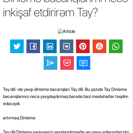
inkişaf etdirirəm Tay?
Tay dili -də yaxşı dinləmə bacarıqları Tay dili. Bu yazıda Tay Dinləmə
bacarıqlarınızı necə yaxşılaşdırmaq barədə bəzi məsləhətlər təqdim
edəcəyik.
artırmaq Dinləmə
Tay dili Dinləmə səviyyənizi yaxşılaşdırmağın ən yaxşı yollarından biri