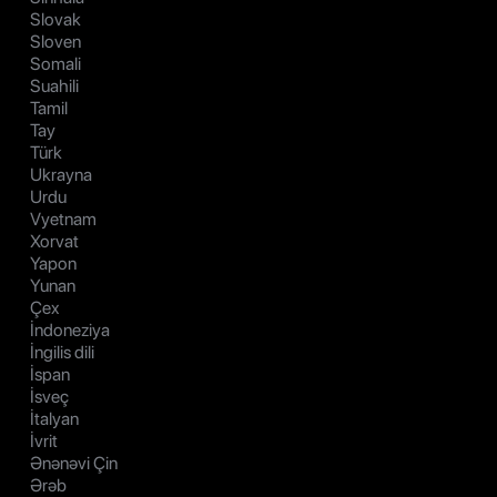
Slovak
Sloven
Somali
Suahili
Tamil
Tay
Türk
Ukrayna
Urdu
Vyetnam
Xorvat
Yapon
Yunan
Çex
İndoneziya
İngilis dili
İspan
İsveç
İtalyan
İvrit
Ənənəvi Çin
Ərəb