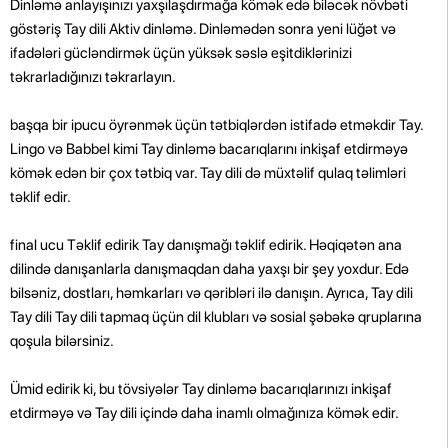
Dinləmə anlayışınızı yaxşılaşdırmağa kömək edə biləcək növbəti
göstəriş Tay dili Aktiv dinləmə. Dinləmədən sonra yeni lüğət və
ifadələri gücləndirmək üçün yüksək səslə eşitdiklərinizi
təkrarladığınızı təkrarlayın.
başqa bir ipucu öyrənmək üçün tətbiqlərdən istifadə etməkdir Tay.
Lingo və Babbel kimi Tay dinləmə bacarıqlarını inkişaf etdirməyə
kömək edən bir çox tətbiq var. Tay dili də müxtəlif qulaq təlimləri
təklif edir.
final ucu Təklif edirik Tay danışmağı təklif edirik. Həqiqətən ana
dilində danışanlarla danışmaqdan daha yaxşı bir şey yoxdur. Edə
bilsəniz, dostları, həmkarları və qəribləri ilə danışın. Ayrıca, Tay dili
Tay dili Tay dili tapmaq üçün dil klubları və sosial şəbəkə qruplarına
qoşula bilərsiniz.
Ümid edirik ki, bu tövsiyələr Tay dinləmə bacarıqlarınızı inkişaf
etdirməyə və Tay dili içində daha inamlı olmağınıza kömək edir.