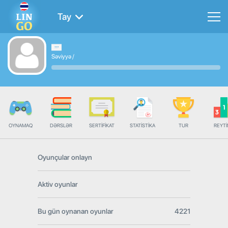
Tay
Səviyyə
/
OYNAMAQ
DƏRSLƏR
SERTIFIKAT
STATISTIKA
TUR
REYT
Oyunçular onlayn
Aktiv oyunlar
Bu gün oynanan oyunlar
4221