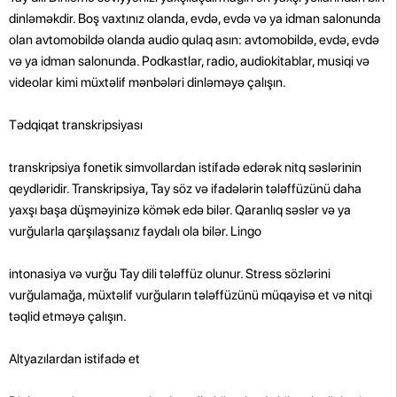
dinləməkdir. Boş vaxtınız olanda, evdə, evdə və ya idman salonunda
olan avtomobildə olanda audio qulaq asın: avtomobildə, evdə, evdə
və ya idman salonunda. Podkastlar, radio, audiokitablar, musiqi və
videolar kimi müxtəlif mənbələri dinləməyə çalışın.
Tədqiqat transkripsiyası
transkripsiya fonetik simvollardan istifadə edərək nitq səslərinin
qeydləridir. Transkripsiya, Tay söz və ifadələrin tələffüzünü daha
yaxşı başa düşməyinizə kömək edə bilər. Qaranlıq səslər və ya
vurğularla qarşılaşsanız faydalı ola bilər. Lingo
intonasiya və vurğu Tay dili tələffüz olunur. Stress sözlərini
vurğulamağa, müxtəlif vurğuların tələffüzünü müqayisə et və nitqi
təqlid etməyə çalışın.
Altyazılardan istifadə et