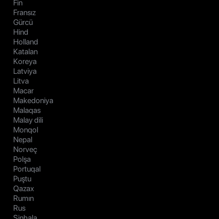
Fin
Fransız
Gürcü
Hind
Holland
Katalan
Koreya
Latviya
Litva
Macar
Makedoniya
Malaqas
Malay dili
Monqol
Nepal
Norveç
Polşa
Portuqal
Puştu
Qazax
Rumın
Rus
Sinhala