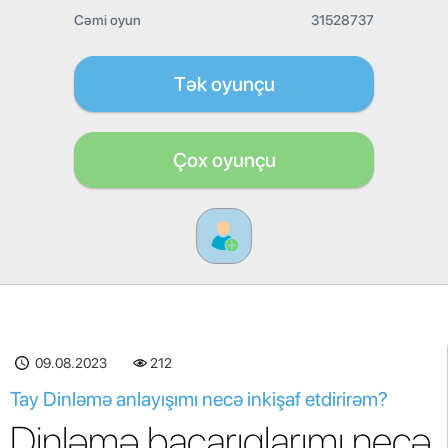
Cəmi oyun
31528737
Tək oyunçu
Çox oyunçu
09.08.2023
212
Tay Dinləmə anlayışımı necə inkişaf etdirirəm?
Dinləmə bacarıqlarımı necə