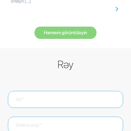
onlayn […]
Hamısını görüntüləyin
Rəy