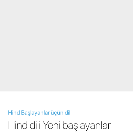
Hind Başlayanlar üçün dili
Hind dili Yeni başlayanlar