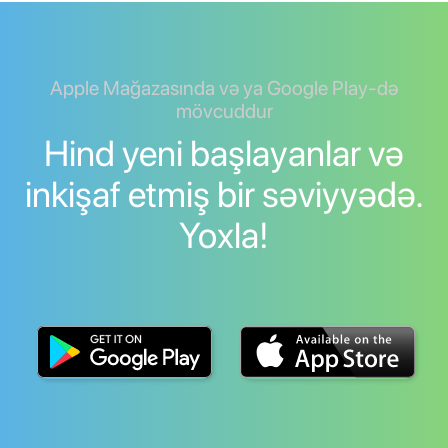
Apple Mağazasında və ya Google Play-də
mövcuddur
Hind yeni başlayanlar və
inkişaf etmiş bir səviyyədə.
Yoxla!