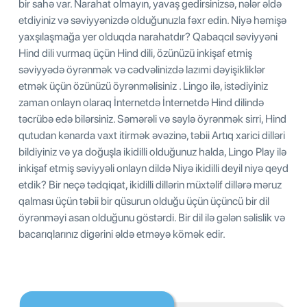
bir sahə var. Narahat olmayın, yavaş gedirsinizsə, nələr əldə
etdiyiniz və səviyyənizdə olduğunuzla fəxr edin. Niyə həmişə
yaxşılaşmağa yer olduqda narahatdır? Qabaqcıl səviyyəni
Hind dili vurmaq üçün Hind dili, özünüzü inkişaf etmiş
səviyyədə öyrənmək və cədvəlinizdə lazımi dəyişikliklər
etmək üçün özünüzü öyrənməlisiniz . Lingo ilə, istədiyiniz
zaman onlayn olaraq İnternetdə İnternetdə Hind dilində
təcrübə edə bilərsiniz. Səmərəli və səylə öyrənmək sirri, Hind
qutudan kənarda vaxt itirmək əvəzinə, təbii Artıq xarici dilləri
bildiyiniz və ya doğuşla ikidilli olduğunuz halda, Lingo Play ilə
inkişaf etmiş səviyyəli onlayn dildə Niyə ikidilli deyil niyə qeyd
etdik? Bir neçə tədqiqat, ikidilli dillərin müxtəlif dillərə məruz
qalması üçün təbii bir qüsurun olduğu üçün üçüncü bir dil
öyrənməyi asan olduğunu göstərdi. Bir dil ilə gələn səlislik və
bacarıqlarınız digərini əldə etməyə kömək edir.