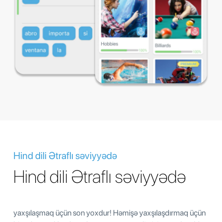
Hind dili Ətraflı səviyyədə
Hind dili Ətraflı səviyyədə
yaxşılaşmaq üçün son yoxdur! Həmişə yaxşılaşdırmaq üçün