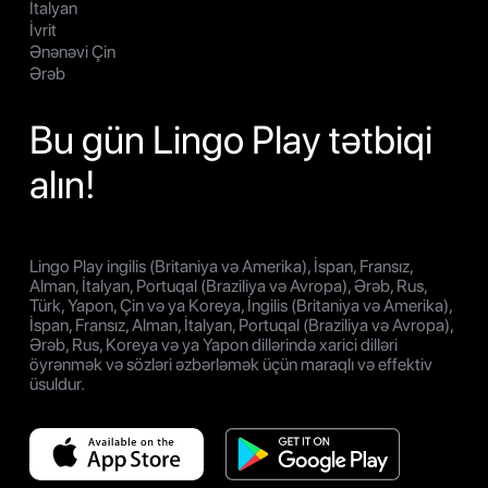
İtalyan
İvrit
Ənənəvi Çin
Ərəb
Bu gün Lingo Play tətbiqi
alın!
Lingo Play ingilis (Britaniya və Amerika), İspan, Fransız,
Alman, İtalyan, Portuqal (Braziliya və Avropa), Ərəb, Rus,
Türk, Yapon, Çin və ya Koreya, İngilis (Britaniya və Amerika),
İspan, Fransız, Alman, İtalyan, Portuqal (Braziliya və Avropa),
Ərəb, Rus, Koreya və ya Yapon dillərində xarici dilləri
öyrənmək və sözləri əzbərləmək üçün maraqlı və effektiv
üsuldur.