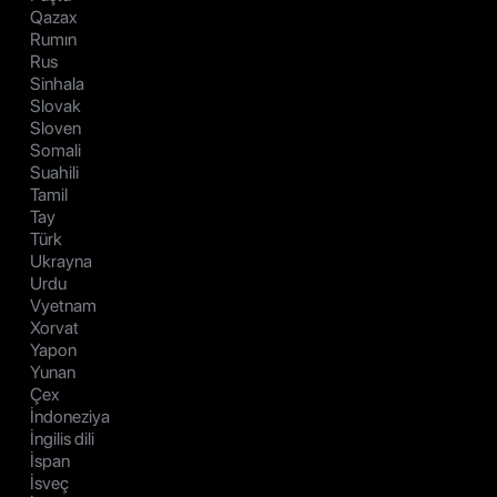
Qazax
Rumın
Rus
Sinhala
Slovak
Sloven
Somali
Suahili
Tamil
Tay
Türk
Ukrayna
Urdu
Vyetnam
Xorvat
Yapon
Yunan
Çex
İndoneziya
İngilis dili
İspan
İsveç