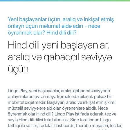
Yeni başlayanlar üçün, aralıq və inkişaf etmiş
onlayn üçün məlumat əldə edin - necə
öyrənmək olar? Hind dili dili?
Hind dili yeni başlayanlar,
aralıq və qabaqcıl səviyyə
üçün
Lingo Play, yeni başlayanlar, aralıq, qabaqcıl səviyyədə
onlayn olaraq öyrənməyə kömək edə biləcək pulsuz bir
mobil tətbiqetmədir. Başlayan, aralıq və inkişaf etmiş kimi
müxtəlif səviyyələrə aid olan öyrənənlərə aiddir. Necə
öyrənmək olar Hind dili? Lingo Play istifadə edərək, tez və
səylə Hind dili dilini tuta bilərsiniz. Side tərəfindən Lingo
tətbiqi ilə sözlər, ifadələr, flashcards, təcrübə məşqləri, testlər,