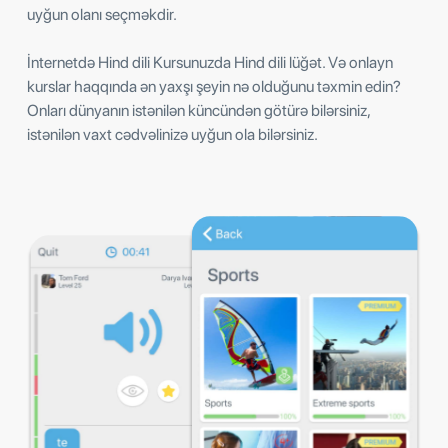
uyğun olanı seçməkdir.
İnternetdə Hind dili Kursunuzda Hind dili lüğət. Və onlayn
kurslar haqqında ən yaxşı şeyin nə olduğunu təxmin edin?
Onları dünyanın istənilən küncündən götürə bilərsiniz,
istənilən vaxt cədvəlinizə uyğun ola bilərsiniz.