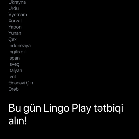
Ukrayna
Urdu
Vyetnam
Xorvat
Yapon
Yunan
Çex
İndoneziya
İngilis dili
İspan
İsveç
İtalyan
İvrit
Ənənəvi Çin
Ərəb
Bu gün Lingo Play tətbiqi
alın!