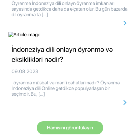
Öyrənmə İndoneziya dili onlayn öyrənmə imkanları
sayəsində getdikcə daha da əlçatan olur. Bu gün bazarda
dil öyrənmə tə […]
İndoneziya dili onlayn öyrənmə və
eksiklikləri nədir?
09.08.2023
öyrənmə müsbət və mənfi cəhətləri nədir? Öyrənmə
İndoneziya dili Online getdikcə populyarlaşan bir
seçimdir. Bu, […]
Hamısını görüntüləyin