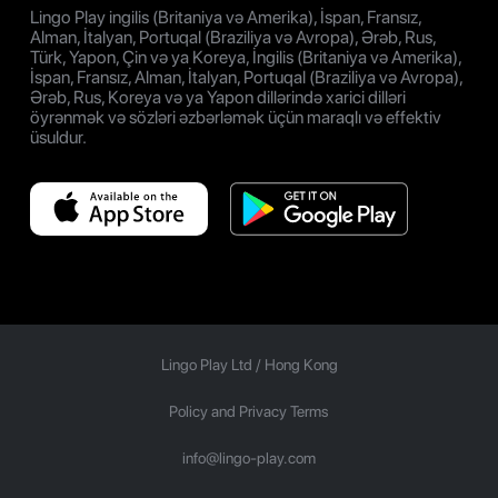
Lingo Play ingilis (Britaniya və Amerika), İspan, Fransız,
Alman, İtalyan, Portuqal (Braziliya və Avropa), Ərəb, Rus,
Türk, Yapon, Çin və ya Koreya, İngilis (Britaniya və Amerika),
İspan, Fransız, Alman, İtalyan, Portuqal (Braziliya və Avropa),
Ərəb, Rus, Koreya və ya Yapon dillərində xarici dilləri
öyrənmək və sözləri əzbərləmək üçün maraqlı və effektiv
üsuldur.
Lingo Play Ltd /
Hong Kong
Policy and Privacy Terms
info@lingo-play.com