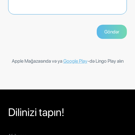
Apple Mağazasında və ya
Google Play
-də Lingo Play alın
Dilinizi tapın!