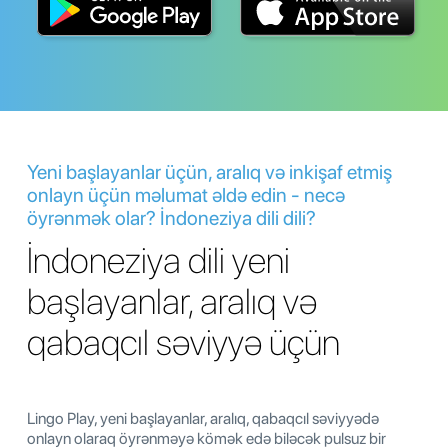
Yeni başlayanlar üçün, aralıq və inkişaf etmiş
onlayn üçün məlumat əldə edin - necə
öyrənmək olar? İndoneziya dili dili?
İndoneziya dili yeni
başlayanlar, aralıq və
qabaqcıl səviyyə üçün
Lingo Play, yeni başlayanlar, aralıq, qabaqcıl səviyyədə
onlayn olaraq öyrənməyə kömək edə biləcək pulsuz bir