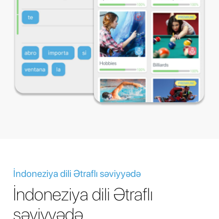
İndoneziya dili Ətraflı səviyyədə
İndoneziya dili Ətraflı
səviyyədə