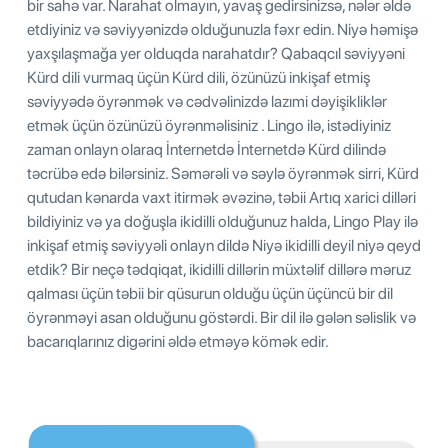
bir sahə var. Narahat olmayın, yavaş gedirsinizsə, nələr əldə
etdiyiniz və səviyyənizdə olduğunuzla fəxr edin. Niyə həmişə
yaxşılaşmağa yer olduqda narahatdır? Qabaqcıl səviyyəni
Kürd dili vurmaq üçün Kürd dili, özünüzü inkişaf etmiş
səviyyədə öyrənmək və cədvəlinizdə lazımi dəyişikliklər
etmək üçün özünüzü öyrənməlisiniz . Lingo ilə, istədiyiniz
zaman onlayn olaraq İnternetdə İnternetdə Kürd dilində
təcrübə edə bilərsiniz. Səmərəli və səylə öyrənmək sirri, Kürd
qutudan kənarda vaxt itirmək əvəzinə, təbii Artıq xarici dilləri
bildiyiniz və ya doğuşla ikidilli olduğunuz halda, Lingo Play ilə
inkişaf etmiş səviyyəli onlayn dildə Niyə ikidilli deyil niyə qeyd
etdik? Bir neçə tədqiqat, ikidilli dillərin müxtəlif dillərə məruz
qalması üçün təbii bir qüsurun olduğu üçün üçüncü bir dil
öyrənməyi asan olduğunu göstərdi. Bir dil ilə gələn səlislik və
bacarıqlarınız digərini əldə etməyə kömək edir.