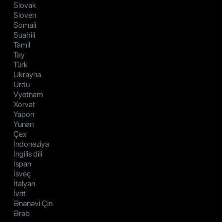
Slovak
Sloven
Somali
Suahili
Tamil
Tay
Türk
Ukrayna
Urdu
Vyetnam
Xorvat
Yapon
Yunan
Çex
İndoneziya
İngilis dili
İspan
İsveç
İtalyan
İvrit
Ənənəvi Çin
Ərəb