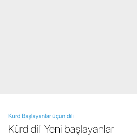
Kürd Başlayanlar üçün dili
Kürd dili Yeni başlayanlar