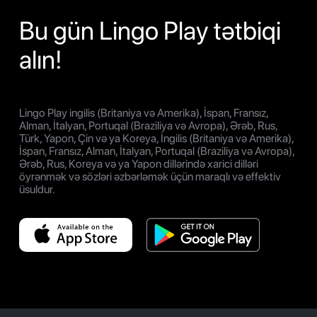
Bu gün Lingo Play tətbiqi
alın!
Lingo Play ingilis (Britaniya və Amerika), İspan, Fransız,
Alman, İtalyan, Portuqal (Braziliya və Avropa), Ərəb, Rus,
Türk, Yapon, Çin və ya Koreya, İngilis (Britaniya və Amerika),
İspan, Fransız, Alman, İtalyan, Portuqal (Braziliya və Avropa),
Ərəb, Rus, Koreya və ya Yapon dillərində xarici dilləri
öyrənmək və sözləri əzbərləmək üçün maraqlı və effektiv
üsuldur.