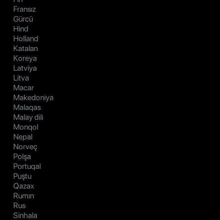
Fransız
Gürcü
Hind
Holland
Katalan
Koreya
Latviya
Litva
Macar
Makedoniya
Malaqas
Malay dili
Monqol
Nepal
Norveç
Polşa
Portuqal
Puştu
Qazax
Rumın
Rus
Sinhala