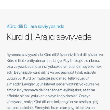
Kürd dili Dil ara səviyyəsində
Kürd dili Aralıq səviyyədə
öyrənmə səviyyəsində Kürd dili Sözlərinizi Kürd dili sözləri və
Kürd dili söz ehtiyatını artırın. Lingo Play tətbiqi də dinləmə,
oxu və yazı bacarıqlarınızı yüksək qiymətləndirməyə kömək
edir. Beyninizdə Kürd dilinə və prosesi vaxt tələb edir. Ən
uyğun yol Kürd bir mütəxəssisi olmaq, felləri düzgün
almaqdır. Layiqlər üçün kifayət qədər vaxtınız yoxdursa və
sizin dili öyrənməyə dair cəhənnəm əyilmişsiniz, asan və
effektiv bir həll yolu var: onlayn linqo dərsləri. Onlayn
versiyada, aralıq Kürd dili dərsləri, məşqlər və testlərə giriş
əldə edəcəksiniz. Etməyiniz lazım olan şey, tələbinizə ən