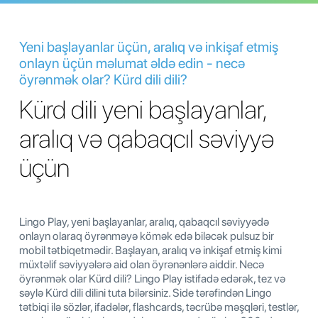
Yeni başlayanlar üçün, aralıq və inkişaf etmiş
onlayn üçün məlumat əldə edin - necə
öyrənmək olar? Kürd dili dili?
Kürd dili yeni başlayanlar,
aralıq və qabaqcıl səviyyə
üçün
Lingo Play, yeni başlayanlar, aralıq, qabaqcıl səviyyədə
onlayn olaraq öyrənməyə kömək edə biləcək pulsuz bir
mobil tətbiqetmədir. Başlayan, aralıq və inkişaf etmiş kimi
müxtəlif səviyyələrə aid olan öyrənənlərə aiddir. Necə
öyrənmək olar Kürd dili? Lingo Play istifadə edərək, tez və
səylə Kürd dili dilini tuta bilərsiniz. Side tərəfindən Lingo
tətbiqi ilə sözlər, ifadələr, flashcards, təcrübə məşqləri, testlər,