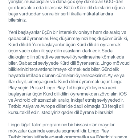
yarışlar, müsabiqələr və daha çox şey daxil olan 600-dən
çox kurs əldə edə bilərsiniz. Bütün Kürd dil dərslərini uğurla
başa vurduqdan sonra bir sertifikatla mükafatlandıra
bilərsiniz.
Yeni başlayanlar üçün bir interaktiv onlayn həm də aralıq və
qabaqcıl öyrənənlər. Heç düşünməyinizi heç düşünmürük ki,
Kürd dili dili Yeni başlayanlar üçün Kürd dili dili öyrənmək
üçün vacib olan ilk şey dilin əsaslarını dərk edir. Sadə
dialoqlar dilin sürətli və səmərəli öyrənilməsinə kömək edə
bilər. Qabaqcıl səviyyədə Kürd dili öyrənsəniz, Lingo mövcud
biliklərinizi təravətləndirməyə kömək edə bilər. Gündəlik
həyatda istifadə olunan cümlələri öyrənəcəksiniz. Ay və ya
illər deyil, bir neçə gündə Kürd dilini öyrənmək üçün Lingo
Play seçin. Pulsuz Lingo Play Tətbiqini yükləyin və yeni
başlayanlar üçün Kürd dili dilini öyrənməkdən zövq alın, iOS
və Android cihazınızdakı aralıq, inkişaf etmiş səviyyədədir.
Tətbiq Asiya və Avropa dilləri də daxil olmaqla 33 fərqli dil
kursu təklif edir. İstədiyiniz qədər dil öyrənə bilərsiniz!
Lingo lüğət təlim proqramının bir hissəsi olan məşqlər
mövzular üzərində əsasda seqmentlidir. Lingo Play
Tətbiqindən istifadə edərək qrammatika və lüğətinizi sınaya