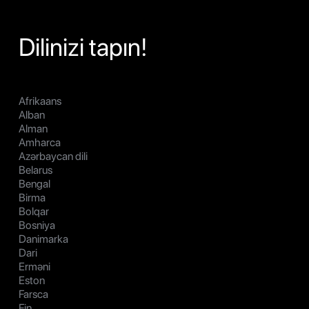
Dilinizi tapın!
Afrikaans
Alban
Alman
Amharca
Azərbaycan dili
Belarus
Bengal
Birma
Bolqar
Bosniya
Danimarka
Dari
Erməni
Eston
Farsca
Fin