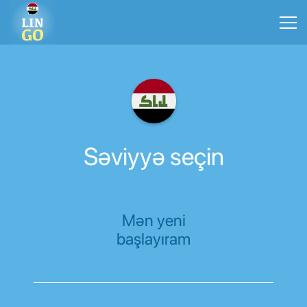
Səviyyə seçin
Mən yeni
başlayıram