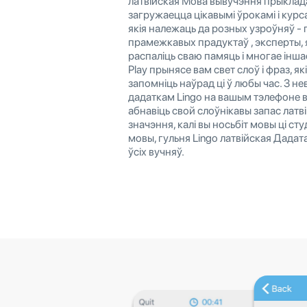
латвійская Мова вывучэння прыклад
загружаецца цікавымі ўрокамі і курса
якія належаць да розных узроўняў - 
прамежкавых прадуктаў , эксперты, 
распаліць сваю памяць і многае інша
Play прынясе вам свет слоў і фраз, я
запомніць наўрад ці ў любы час. З 
дадаткам Lingo на вашым тэлефоне 
абнавіць свой слоўнікавы запас латв
значэння, калі вы носьбіт мовы ці с
мовы, гульня Lingo латвійская Дадат
ўсіх вучняў.