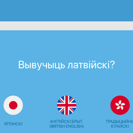
Вывучыць латвійскі?
АНГЛІЙСКІ БРЫТ.
ТРАДЫЦЫЙН
ЯПОНСКІ
(BRITISH ENGLISH)
КІТАЙСКІ