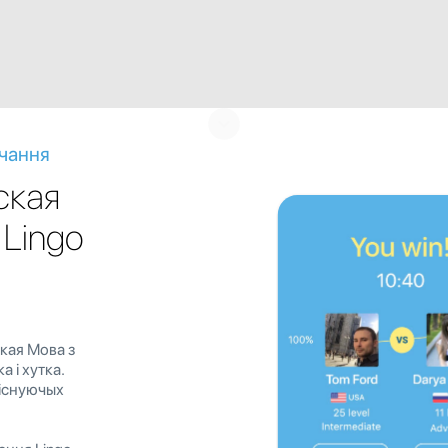
учання
ская
 Lingo
кая Мова з
 і хутка.
 існуючых