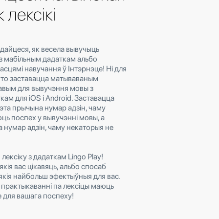
 лексікі
едайцеся, як весела вывучыць
 з мабільным дадаткам альбо
сцямі навучання ў Інтэрнэце! Ні для
 што заставацца матываваным
авым для вывучэння мовы з
ам для iOS і Android. Заставацца
эта прычына нумар адзін, чаму
ць поспех у вывучэнні мовы, а
 нумар адзін, чаму некаторыя не
ексіку з дадаткам Lingo Play!
кія вас цікавяць, альбо спосаб
 якія найбольш эфектыўныя для вас.
я практыкаванні па лексіцы маюць
 для вашага поспеху!