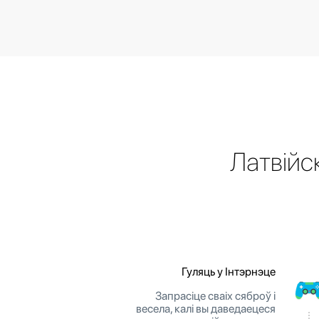
Латвійс
Гуляць у Інтэрнэце
Запрасіце сваіх сяброў і
весела, калі вы даведаецеся