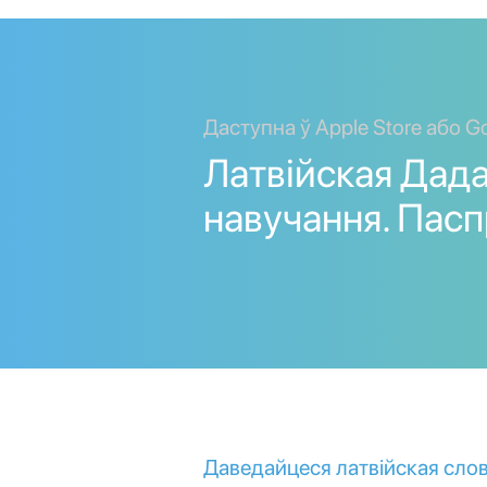
Даступна ў Apple Store або Go
Латвійская Дада
навучання. Пас
Даведайцеся латвійская слов