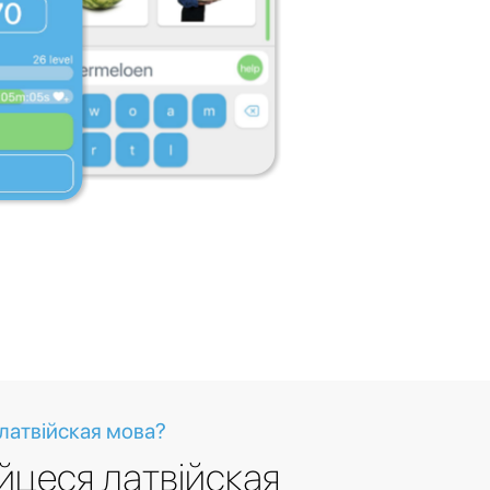
латвійская мова?
йцеся латвійская