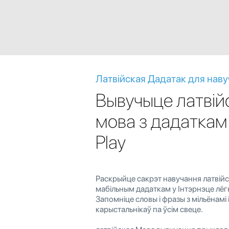
Латвійская Дадатак для нав
Вывучыце латвій
мова з дадаткам
Play
Раскрыйце сакрэт навучання латвійс
мабільным дадаткам у Інтэрнэце лёгка
Запомніце словы і фразы з мільёнамі
карыстальнікаў па ўсім свеце.