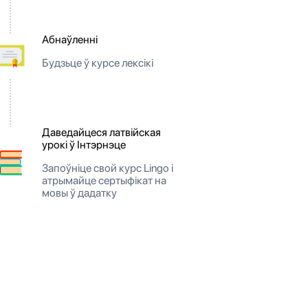
Абнаўленні
Будзьце ў курсе лексікі
Даведайцеся латвійская
урокі ў Інтэрнэце
Запоўніце свой курс Lingo і
атрымайце сертыфікат на
мовы ў дадатку