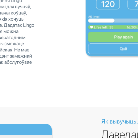
ання Lingo
мі для вучняў,
пачаткоўцаў,
якія хочуць
е. Дадатак Lingo
кія можна
неверагодным
вы зможаце
ійская. Не мае
тудэнт замежнай
ак абслугоўвае
Як вывучыць 
Даведа