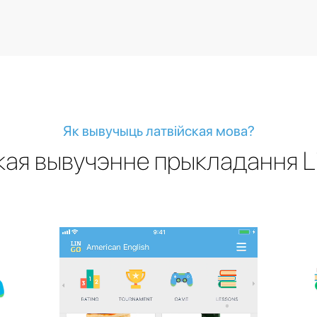
Як вывучыць латвійская мова?
кая вывучэнне прыкладання Li