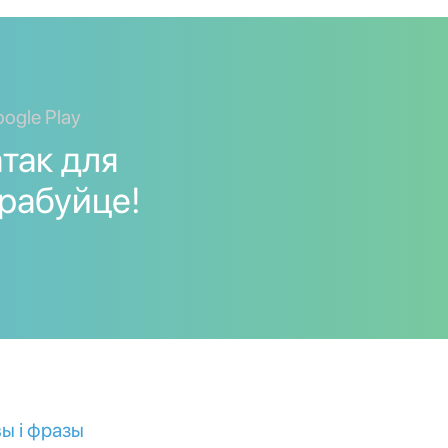
ogle Play
так для
прабуйце!
ы і фразы