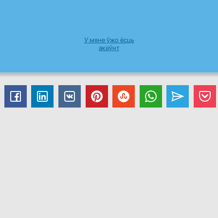
У мяне ўжо ёсць
акаўнт