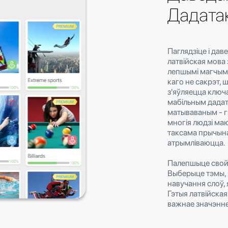
Дадатак
Паглядзіце і дав
латвійская мова
лепшымі магчыма
каго не сакрэт,
з'яўляецца ключ
мабільным дадатк
матываваным - г
многія людзі маю
таксама прычына
атрымліваюцца.
Палепшыце свой л
Выберыце тэмы, я
навучання слоў,
Гэтыя латвійска
важнае значэнне