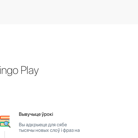
ngo Play
Вывучыце ўрокі
Вы адкрыеце для сябе
тысячы новых слоў і фраз на