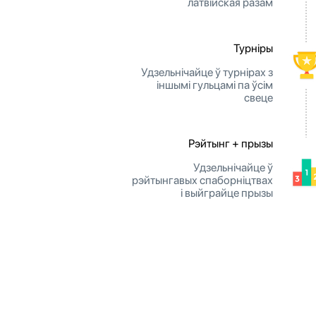
латвійская разам
Турніры
Удзельнічайце ў турнірах з
іншымі гульцамі па ўсім
свеце
Рэйтынг + прызы
Удзельнічайце ў
рэйтынгавых спаборніцтвах
і выйграйце прызы