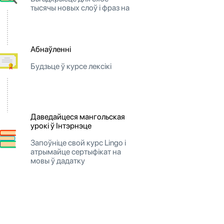
тысячы новых слоў і фраз на
Абнаўленні
Будзьце ў курсе лексікі
Даведайцеся мангольская
урокі ў Інтэрнэце
Запоўніце свой курс Lingo і
атрымайце сертыфікат на
мовы ў дадатку