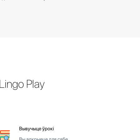
ingo Play
Вывучыце ўрокі
Вы адкрыеце для сябе