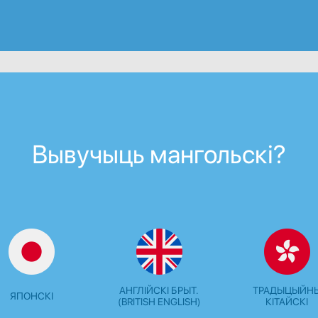
Вывучыць мангольскі?
АНГЛІЙСКІ БРЫТ.
ТРАДЫЦЫЙН
ЯПОНСКІ
(BRITISH ENGLISH)
КІТАЙСКІ