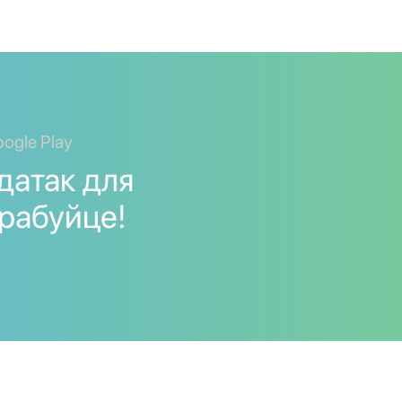
ogle Play
датак для
прабуйце!