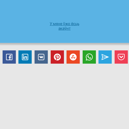
У мяне ўжо ёсць
акаўнт