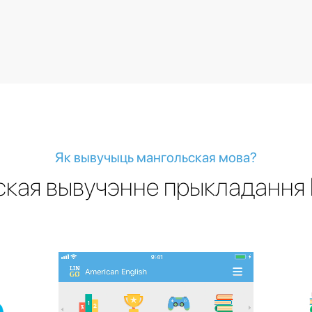
Як вывучыць мангольская мова?
кая вывучэнне прыкладання L