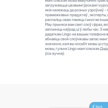
мангольская Мова вывучэння прыкл
загружаецца цікавымі ўрокамі і курса
якія належаць да розных узроўняў - 
прамежкавых прадуктаў , эксперты, 
распаліць сваю памяць і многае інша
Play прынясе вам свет слоў і фраз, я
запомніць наўрад ці ў любы час. З 
дадаткам Lingo на вашым тэлефоне 
абнавіць свой слоўнікавы запас манг
значэння, калі вы носьбіт мовы ці с
мовы, гульня Lingo мангольская Дад
ўсіх вучняў.