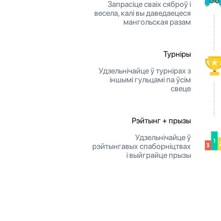
Запрасіце сваіх сяброў і
весела, калі вы даведаецеся
мангольская разам
Турніры
Удзельнічайце ў турнірах з
іншымі гульцамі па ўсім
свеце
Рэйтынг + прызы
Удзельнічайце ў
рэйтынгавых спаборніцтвах
і выйграйце прызы