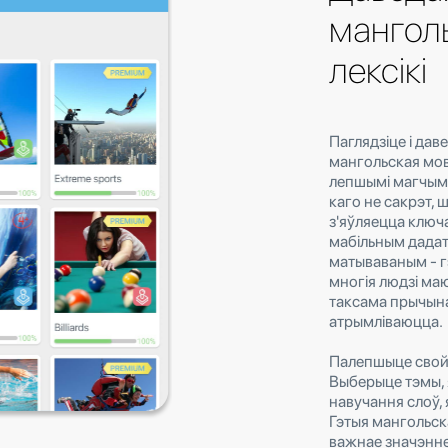
мангол
лексікі
Паглядзіце і дав
мангольская мов
лепшымі магчыма
каго не сакрэт,
з'яўляецца ключ
мабільным дадатк
матываваным - г
многія людзі маю
таксама прычына
атрымліваюцца.
Палепшыце свой л
Выберыце тэмы, я
навучання слоў,
Гэтыя мангольск
важнае значэнне