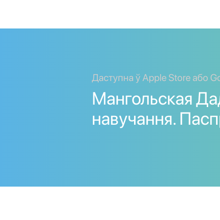
Даступна ў Apple Store або Go
Мангольская Да
навучання. Пас