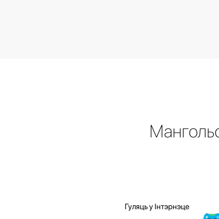
Мангольс
Гуляць у Інтэрнэце