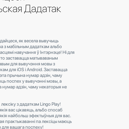
ьская Дадатак
едайцеся, як весела вывучыць
а з мабільным дадаткам альбо
сцямі навучання ў Інтэрнэце! Ні для
 што заставацца матываваным
авым для вывучэння мовы з
ам для iOS і Android. Заставацца
эта прычына нумар адзін, чаму
ць поспех у вывучэнні мовы, а
 нумар адзін, чаму некаторыя не
ексіку з дадаткам Lingo Play!
кія вас цікавяць, альбо спосаб
 якія найбольш эфектыўныя для вас.
ая практыкаванні па лексіцы маюць
 для вашага поспеху!