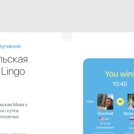
вучання
льская
 Lingo
ьская Мова з
 і хутка.
 існуючых