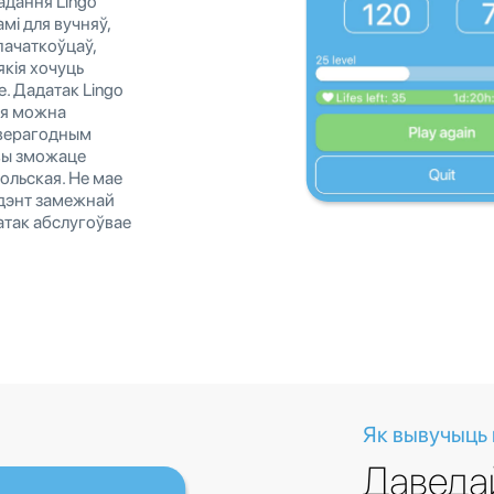
адання Lingo
мі для вучняў,
пачаткоўцаў,
якія хочуць
е. Дадатак Lingo
кія можна
неверагодным
вы зможаце
ольская. Не мае
тудэнт замежнай
атак абслугоўвае
Як вывучыць
Даведа