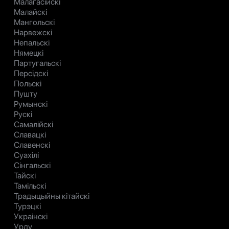
Малагасійскі
Малайскі
Мангольскі
Нарвежскі
Непальскі
Нямецкі
Партугальскі
Персідскі
Польскі
Пушту
Румынскі
Рускі
Самалійскі
Славацкі
Славенскі
Суахілі
Сінгальскі
Тайскі
Тамільскі
Традыцыйны кітайскі
Турэцкі
Украінскі
Урду