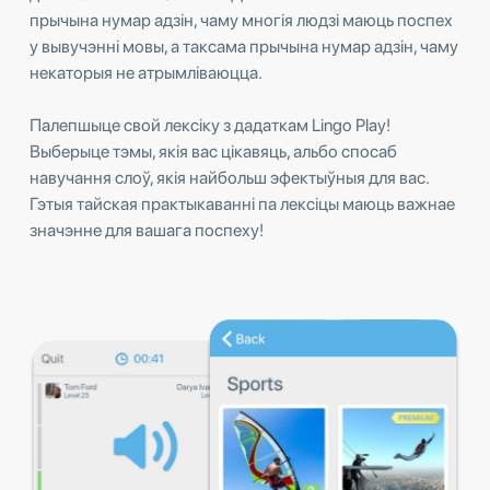
прычына нумар адзін, чаму многія людзі маюць поспех
у вывучэнні мовы, а таксама прычына нумар адзін, чаму
некаторыя не атрымліваюцца.
Палепшыце свой лексіку з дадаткам Lingo Play!
Выберыце тэмы, якія вас цікавяць, альбо спосаб
навучання слоў, якія найбольш эфектыўныя для вас.
Гэтыя тайская практыкаванні па лексіцы маюць важнае
значэнне для вашага поспеху!