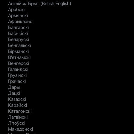
Англійскі Брыт. (British English)
Арабскі
Армянскі
Афрыкаанс
Балгарскі
Баснійскі
Беларускі
Бенгальскі
Бірманскі
В'етнамскі
Венгерскі
Галандскі
Грузінскі
Грэчаскі
Дары
Дацкі
Казахскі
Карэйскі
Каталонскі
Латвійскі
Літоўскі
Македонскі