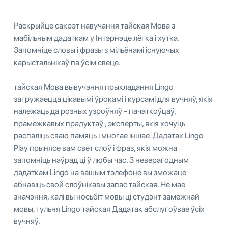
Раскрыйце сакрэт навучання тайская Мова з
мабільным дадаткам у Інтэрнэце лёгка і хутка.
Запомніце словы і фразы з мільёнамі існуючых
карыстальнікаў па ўсім свеце.
тайская Мова вывучэння прыкладання Lingo
загружаецца цікавымі ўрокамі і курсамі для вучняў, якія
належаць да розных узроўняў - пачаткоўцаў,
прамежкавых прадуктаў , эксперты, якія хочуць
распаліць сваю памяць і многае іншае. Дадатак Lingo
Play прынясе вам свет слоў і фраз, якія можна
запомніць наўрад ці ў любы час. З неверагодным
дадаткам Lingo на вашым тэлефоне вы зможаце
абнавіць свой слоўнікавы запас тайская. Не мае
значэння, калі вы носьбіт мовы ці студэнт замежнай
мовы, гульня Lingo тайская Дадатак абслугоўвае ўсіх
вучняў.