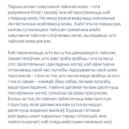
Першы аспект навучання тайская мова - гэта
разуменне бітаў і твораў, якія аб'ядноўваюцца, каб
стварыць мову. Не менш важна вывучыць унікальныя
лінгвістычныя асаблівасці мовы . Калі гэта не першы раз,
калі вы сутыкаецеся тайская граматыка альбо
навучанне тайская слоўнікавы запас, вы ведаеце, што
тайская мова для вас.
Каб пераканацца, што вы хутка даведаецеся тайская,
самае галоўнае, што вам трэба зрабіць, гэта скласці
спіс захапляльных і дакладных мэтаў, каб эфектыўна
спланаваць свой час і вучобы. Адкрываючы свой шлях
праз выклік - гэта не тое, што вы можаце зрабіць за ноч,
і тое ж самае - з мовай. Ваш сябар, які мае патрэбу,
ваша прыкладанне , павінна дапамагчы вам дасягнуць
пастаўленых мэтаў, сачыўшы за сваім прагрэсам.
Больш за тое, ён павінен забяспечыць вам простую
структуру, якая дапаможа вам хутка вучыцца і
дасягнуць жаданых вынікаў. Будзьце гатовыя
разгадаць шмат карысных парад і хітрасцей, якія
палілоты рычагі, каб стаць майстрамі некалькіх моў.