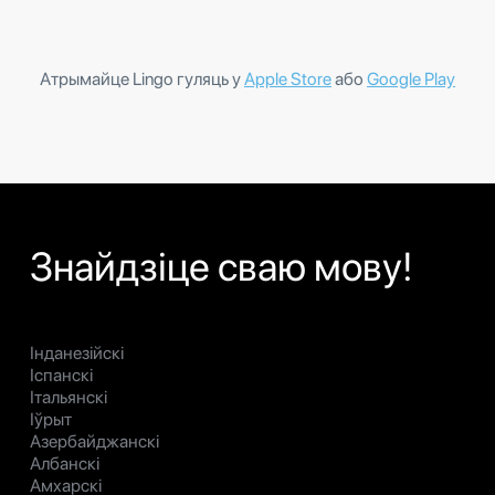
Атрымайце Lingo гуляць у
Apple Store
або
Google Play
Знайдзіце сваю мову!
Інданезійскі
Іспанскі
Італьянскі
Іўрыт
Азербайджанскі
Албанскі
Амхарскі