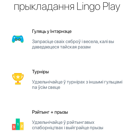
прыкладання Lingo Play
Гуляць у Інтэрнэце
Запрасіце сваіх сяброў і весела, калі вы
даведаецеся тайская разам
Турніры
Удзельнічайце ў турнірах з іншымі гульцамі
па ўсім свеце
Рэйтынг + прызы
Удзельнічайце ў рэйтынгавых
спаборніцтвах і выйграйце прызы