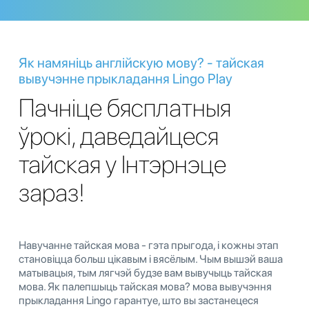
Як намяніць англійскую мову? - тайская
вывучэнне прыкладання Lingo Play
Пачніце бясплатныя
ўрокі, даведайцеся
тайская у Інтэрнэце
зараз!
Навучанне тайская мова - гэта прыгода, і кожны этап
становіцца больш цікавым і вясёлым. Чым вышэй ваша
матывацыя, тым лягчэй будзе вам вывучыць тайская
мова. Як палепшыць тайская мова? мова вывучэння
прыкладання Lingo гарантуе, што вы застанецеся