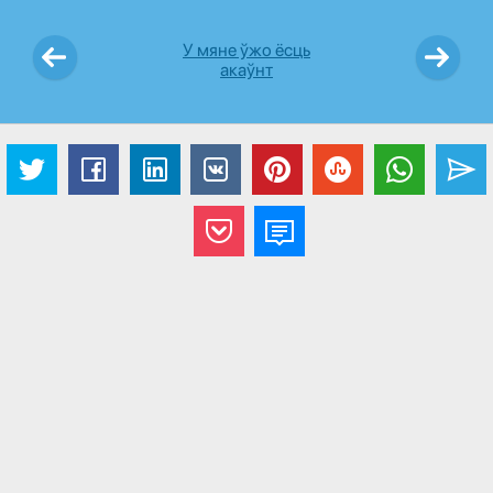
У мяне ўжо ёсць
акаўнт