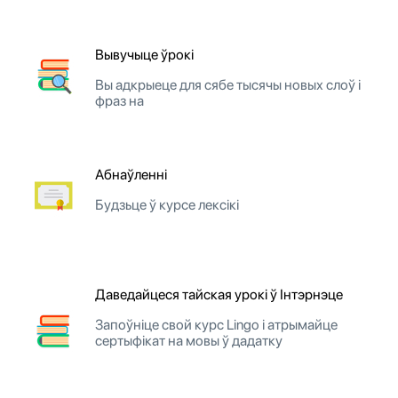
Вывучыце ўрокі
Вы адкрыеце для сябе тысячы новых слоў і
фраз на
Абнаўленні
Будзьце ў курсе лексікі
Даведайцеся тайская урокі ў Інтэрнэце
Запоўніце свой курс Lingo і атрымайце
сертыфікат на мовы ў дадатку