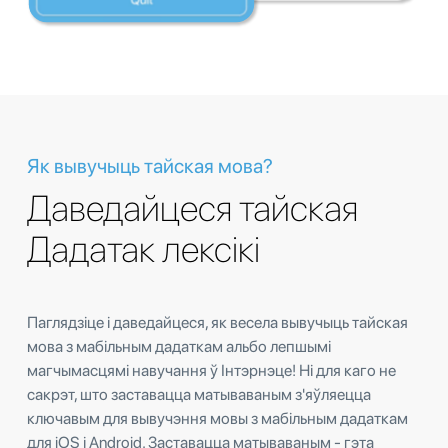
Як вывучыць тайская мова?
Даведайцеся тайская
Дадатак лексікі
Паглядзіце і даведайцеся, як весела вывучыць тайская
мова з мабільным дадаткам альбо лепшымі
магчымасцямі навучання ў Інтэрнэце! Ні для каго не
сакрэт, што заставацца матываваным з'яўляецца
ключавым для вывучэння мовы з мабільным дадаткам
для iOS і Android. Заставацца матываваным - гэта