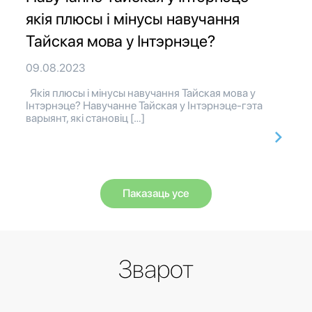
якія плюсы і мінусы навучання
Тайская мова у Інтэрнэце?
09.08.2023
Якія плюсы і мінусы навучання Тайская мова у
Інтэрнэце? Навучанне Тайская у Інтэрнэце-гэта
варыянт, які становіц […]
Паказаць усе
Зварот