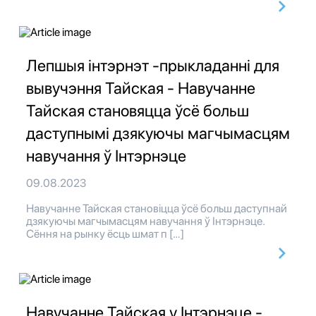
Лепшыя інтэрнэт -прыкладанні для
вывучэння Тайская - Навучанне
Тайская становяцца ўсё больш
даступнымі дзякуючы магчымасцям
навучання ў Інтэрнэце
09.08.2023
Навучанне Тайская становіцца ўсё больш даступнай
дзякуючы магчымасцям навучання ў Інтэрнэце.
Сёння на рынку ёсць шмат п […]
Навучанне Тайская у Інтэрнэце -