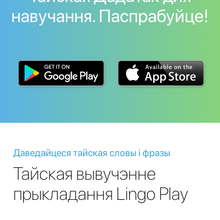
навучання. Паспрабуйце!
Даведайцеся тайская словы і фразы
Тайская вывучэнне
прыкладання Lingo Play