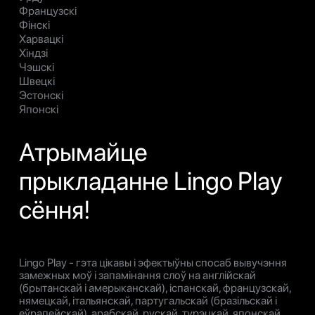
Французскі
Фінскі
Харвацкі
Хіндзі
Чэшскі
Швецкі
Эстонскі
Японскі
Атрымайце
прыкладанне Lingo Play
сёння!
Lingo Play - гэта цікавы і эфектыўны спосаб вывучэння
замежных моў і запамінання слоў на англійскай
(брытанскай і амерыканскай), іспанскай, французскай,
нямецкай, італьянскай, партугальскай (бразільскай і
еўрапейскай), арабскай, рускай, турэцкай, японскай,