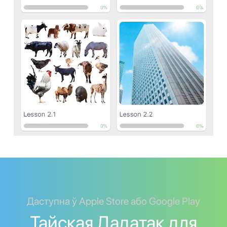
Даступна ў Apple Store або Google Play
Тайская Дадатак для