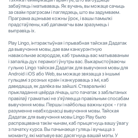
забаўляць і матываваць. Як вучань, вы можаце сачыць
за сваім прагрэсам і паглядзець, што вы задумваем.
Праграма ацэньвае кожны ўрок, і вашы памылкі
прадстаўлены, каб дапамагчы вам зразумець і
выправіць іх.
Play Lingo, інтэрактыўная і прывабная тайская Дадатак
да вывучэння мовы, дае вам канкурэнтную
навакольнае асяроддзе, каб трымаць вас матываваным
і запаліць дух перамогі ўнутры вас. Выкарыстоўваючы
гульню Lingo тайская Дадатак для вывучэння мовы для
Android і iOS або Web, вы можаце звязацца з іншымі
гульцамі з розных краін і канкураваць з імі, каб
даведацца, як далёка вы зайшлі. Стваральнікі
прыкладання цвёрда лічаць, што пачатак з заблытаных
правілаў граматыкі не з'яўляецца правільным спосабам
вывучэння мовы. Першы і найбольш важны крок - гэта
разуменне неабходнасці вывучэння мовы. Тайская
Дадатак для вывучэння мовы Lingo Play было
распрацавана такім чынам, каб прыцягнуць вашу ўвагу
з пачатку курса. Вы пачынаеце гуляць і вучыцца з
моманту, які матывуе вас дасягнуць вашай мэты. У