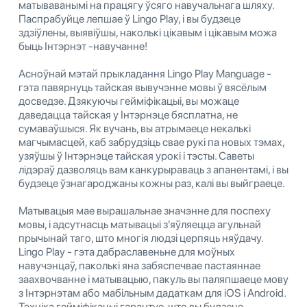
матываванымі на працягу ўсяго навучальнага шляху.
Паспрабуйце лепшае ў Lingo Play, і вы будзеце
здзіўлены, выявіўшы, наколькі цікавым і цікавым можа
быць Інтэрнэт -навучанне!
Асноўнай мэтай прыкладання Lingo Play Manguage -
гэта павярнуць тайская вывучэнне мовы ў вясёлым
досведзе. Дзякуючы гейміфікацыі, вы можаце
даведацца тайская у Інтэрнэце бясплатна, не
сумаваўшыся. Як вучань, вы атрымаеце некалькі
магчымасцей, каб забрудзіць свае рукі па новых тэмах,
узяўшы ў Інтэрнэце тайская урокі і тэсты. Саветы
лідэраў дазволяць вам канкурыраваць з апанентамі, і вы
будзеце ўзнагароджаны кожны раз, калі вы выйграеце.
Матывацыя мае вырашальнае значэнне для поспеху
мовы, і адсутнасць матывацыі з'яўляецца агульнай
прычынай таго, што многія людзі церпяць няўдачу.
Lingo Play - гэта дабраславеньне для моўных
навучэнцаў, паколькі яна забяспечвае пастаяннае
заахвочванне і матывацыю, пакуль вы паляпшаеце мову
з Інтэрнэтам або мабільным дадаткам для iOS і Android.
Тэхніка гейміфікацыі гарантуе, што вы будзеце