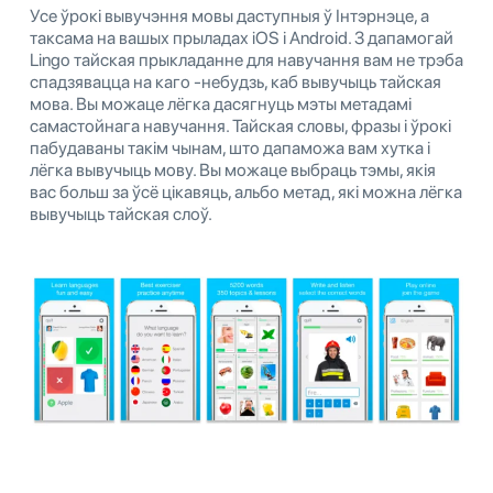
Усе ўрокі вывучэння мовы даступныя ў Інтэрнэце, а
таксама на вашых прыладах iOS і Android. З дапамогай
Lingo тайская прыкладанне для навучання вам не трэба
спадзявацца на каго -небудзь, каб вывучыць тайская
мова. Вы можаце лёгка дасягнуць мэты метадамі
самастойнага навучання. Тайская словы, фразы і ўрокі
пабудаваны такім чынам, што дапаможа вам хутка і
лёгка вывучыць мову. Вы можаце выбраць тэмы, якія
вас больш за ўсё цікавяць, альбо метад, які можна лёгка
вывучыць тайская слоў.