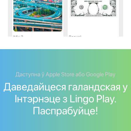
Даступна ў Apple Store або Google Play
Даведайцеся галандская у
Інтэрнэце з Lingo Play.
Паспрабуйце!