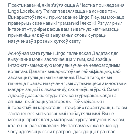
Практыкаванні, якія з'яўляюцца A Частка прыкладання
Lingo Locabulary Trainer падзяляецца на аснове тэм.
Выкарыстоўваючы прыкладанне Lingo Play, вы можаце
праверыць свае навыкі граматыкі і лексікі. Рэгулярныя
інтэрнэт -турніры даюць вам выдатную магчымасць
прымяніць нядаўна вывучаныя словы супраць
навучэнцаў з розных куткоў свету.
Асноўная мэта гульні Lingo галандская Дадатак для
вывучэння мовы заключаецца ў тым, каб зрабіць
Інтэрнэт -замежную мову вывучэнне неверагодным
вопытам. Дадатак выкарыстоўвае гейміфікацыю, каб
захаваць гульцы і матываваныя. Пасля таго, як вы
пачнеце працэс навучання, вы сутыкнецеся з мноствам
мадэрнізацый і сілкаванняў, скончыўшы ўрокі. Савет
лідэраў дазваляе студэнтам канкурыраваць адзін з
адным і выйграць узнагароды. Гейміфікацыя і
інтэрактыўны карыстацкі інтэрфейс гарантуюць, што вы
застанецеся матываванымі і забаўляльнымі. Вы не
можаце праглядзець матэрыял курсу вывучэння мовы,
калі ён не разблакаваны. Вы таксама можаце час ад
часу адсочваць свой прагрэс і даведацца пра свае