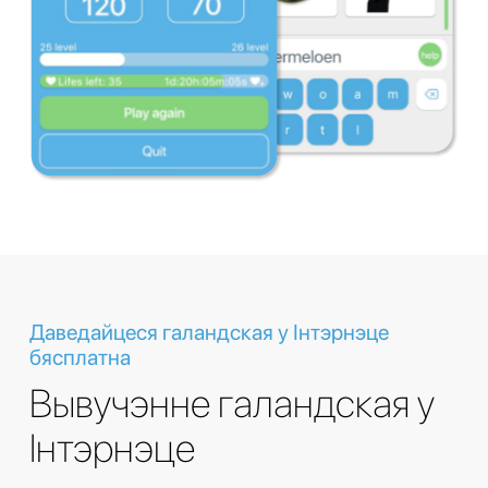
Даведайцеся галандская у Інтэрнэце
бясплатна
Вывучэнне галандская у
Інтэрнэце