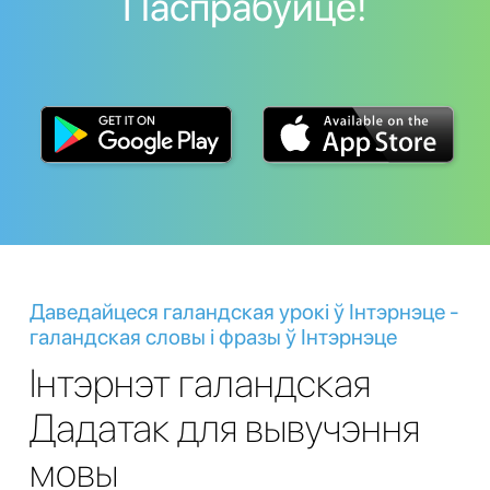
Паспрабуйце!
Даведайцеся галандская урокі ў Інтэрнэце -
галандская словы і фразы ў Інтэрнэце
Інтэрнэт галандская
Дадатак для вывучэння
мовы