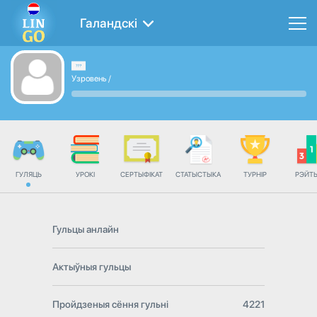
Галандскі
Узровень
/
ГУЛЯЦЬ
УРОКІ
СЕРТЫФІКАТ
СТАТЫСТЫКА
ТУРНІР
РЭЙТ
Гульцы анлайн
Актыўныя гульцы
Пройдзеныя сёння гульні
4221