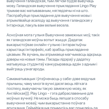
вывучэння галандская, тым лягчэй будзе вывучаць
мову. Галандская вывучэнне прыкладання Lingo Play
трымае вас матываваным, нягледзячы ні на што.
Паспрабуйце прыкладанне для вывучэння мовы і
атрымлівайце асалоду ад вывучэння галандская у
Інтэрнэце, пакуль вам вельмі весела.
Асноўная мэта гульня Вывучэнне замежных моў, такіх
як галандская моўны вопыт жыцця. Дадатак
выкарыстоўвае онлайн-гульню і інтэрактыўны
карыстацкі інтэрфейс, каб зрабіць прыкладанне
цікавым. Як вучань, вы атрымаеце магчымасць адкрыць
дзверы на новыя тэмы. Пасады лідэраў у дадатку
матывуюць студэнтаў канкурыраваць адзін з адным і
выйграць узнагароды.
Самаматывацыя і ўпэўненасць у сабе-дзве вядучыя
прычыны, чаму многія вучні дасягаюць лёгкага
поспеху, вывучаючы такую ​​замежную мову, як
Англійская]]]. Play Lingo - гэта дабраславеньне для
моўных вучняў. Не можа быць лепшага спосабу
вывучэння моваў, чым выкарыстанне поўнага
апускання. Гейміфікацыя прымусіць вас прыклеіць да