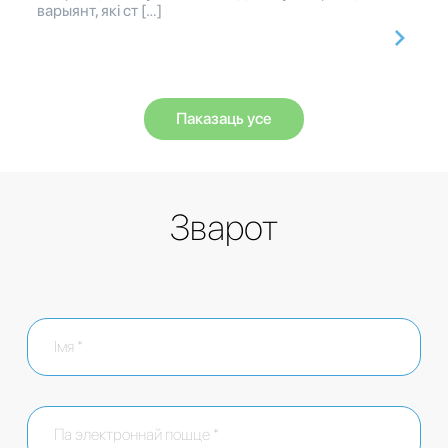
варыянт, які ст […]
Паказаць усе
Зварот