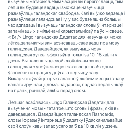
вывучаны матэрыял. Чым часцей вы пераглядаеце, тым
лепш вы будзеце ведаць і зможаце навучыцца
размаўляць галандская свабодна. Калі вы ўжо ведаеце і
размаўляеце галандская Ну, у вас будзе яшчэ большы
час адгадаць і вывучаць галандская словы ў Інтэрнэце і
запамінаць іх з мільёнамі карыстальнікаў па ўсім свеце.
< Br /> Lingo галандская Дадатак для навучання можа
лёгка дапамагчы вам асэнсаваць свае веды пра мову
галандская. Даведайцеся, як вывучыць мову
галандская хутка і эфектыўна толькі за 10-15 хвілін у
дзень. Вы палепшыце свой слоўнікавы запас
галандская з упэўненасцю і захаваеце неабходны
ўзровень на працягу доўгага перыяду часу.
Выкарыстоўвайце прыкладанне ў любым месцы і з часу
вашага зручнасці: дома, на дарозе, падчас перапынкаў
на працы, раніцай, альбо перад сном.
Лепшая асаблівасць Lingo Галандская Дадатак для
вывучэння мовы - гэта тое, што словы і фразы, якія вы
даведаецеся . Даведайцеся галандская Flashcards,
словы і фразы ў Інтэрнэце ў дадатку і ўдасканальвайце
свой слоўнікавы запас усяго за 5 да 10 хвілін у дзень.