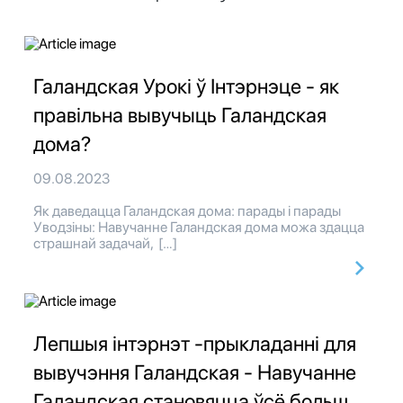
Галандская Урокі ў Інтэрнэце - як
правільна вывучыць Галандская
дома?
09.08.2023
Як даведацца Галандская дома: парады і парады
Уводзіны: Навучанне Галандская дома можа здацца
страшнай задачай, […]
Лепшыя інтэрнэт -прыкладанні для
вывучэння Галандская - Навучанне
Галандская становяцца ўсё больш