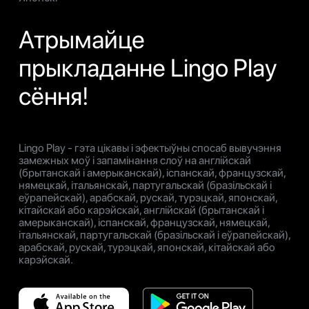
Атрымайце
прыкладанне Lingo Play
сёння!
Lingo Play - гэта цікавы і эфектыўны спосаб вывучэння
замежных моў і запамінання слоў на англійскай
(брытанскай і амерыканскай), іспанскай, французскай,
нямецкай, італьянскай, партугальскай (бразільскай і
еўрапейскай), арабскай, рускай, турэцкай, японскай,
кітайскай або карэйскай, англійскай (брытанскай і
амерыканскай), іспанскай, французскай, нямецкай,
італьянскай, партугальскай (бразільскай і еўрапейскай),
арабскай, рускай, турэцкай, японскай, кітайскай або
карэйскай.