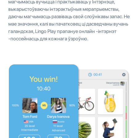
магчымасць вучыцца і практыкаваць у Інтэрнэце,
выкарыстоўваючы інтэрактыўныя мерапрыемствы,
даючы магчымасць развіваць свой слоўнікавы запас. Не
мае значэння, калі вы пачатковец ці дасведчаны вучань
галандская, Lingo Play прапануе онлайн -інтэрнэт
-поссейнасць для кожнага ўзроўню.