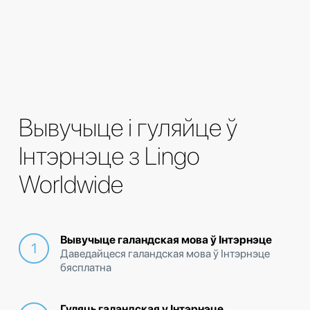
Вывучыце і гуляйце ў
Інтэрнэце з Lingo
Worldwide
Вывучыце галандская мова ў Інтэрнэце
Даведайцеся галандская мова ў Інтэрнэце
бясплатна
Гуляць галандская у Інтэрнэце