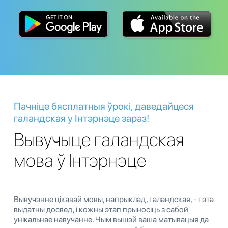
Пачніце бясплатныя ўрокі, даведайцеся
галандская у Інтэрнэце зараз!
Вывучыце галандская
мова ў Інтэрнэце
Вывучэнне цікавай мовы, напрыклад, галандская, - гэта
выдатны досвед, і кожны этап прыносіць з сабой
унікальнае навучанне. Чым вышэй ваша матывацыя да