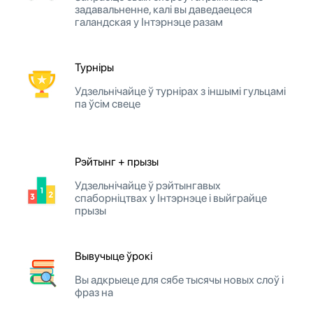
задавальненне, калі вы даведаецеся
галандская у Інтэрнэце разам
Турніры
Удзельнічайце ў турнірах з іншымі гульцамі
па ўсім свеце
Рэйтынг + прызы
Удзельнічайце ў рэйтынгавых
спаборніцтвах у Інтэрнэце і выйграйце
прызы
Вывучыце ўрокі
Вы адкрыеце для сябе тысячы новых слоў і
фраз на