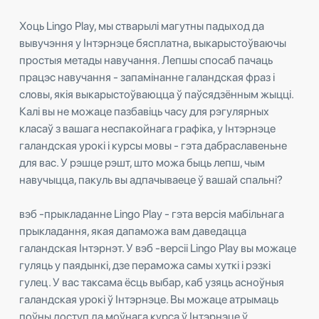
Хоць Lingo Play, мы стварылі магутны падыход да
вывучэння у Інтэрнэце бясплатна, выкарыстоўваючы
простыя метады навучання. Лепшы спосаб пачаць
працэс навучання - запамінанне галандская фраз і
словы, якія выкарыстоўваюцца ў паўсядзённым жыцці.
Калі вы не можаце пазбавіць часу для рэгулярных
класаў з вашага неспакойнага графіка, у Інтэрнэце
галандская урокі і курсы мовы - гэта дабраславеньне
для вас. У рэшце рэшт, што можа быць лепш, чым
навучыцца, пакуль вы адпачываеце ў вашай спальні?
вэб -прыкладанне Lingo Play - гэта версія мабільнага
прыкладання, якая дапаможа вам даведацца
галандская Інтэрнэт. У вэб -версіі Lingo Play вы можаце
гуляць у паядынкі, дзе пераможа самы хуткі і рэзкі
гулец. У вас таксама ёсць выбар, каб узяць асноўныя
галандская урокі ў Інтэрнэце. Вы можаце атрымаць
поўны доступ да моўнага курса ў Інтэрнэце ў