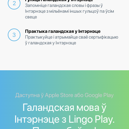
Запомніце галандская словы і фразы ў
Інтэрнэце з мільёнамі іншых гульцоў па ўсім
свеце
Практыка галандская у Інтэрнэце
Практыкуйце і атрымайце сваё сертыфікацыю
ў галандская у Інтэрнэце
Даступна ў Apple Store або Google Play
Галандская мова ў
Інтэрнэце з Lingo Play.