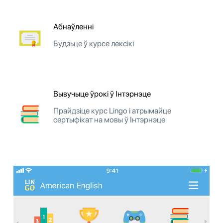
Абнаўленні
Будзьце ў курсе лексікі
Вывучыце ўрокі ў Інтэрнэце
Прайдзіце курс Lingo і атрымайце
сертыфікат на мовы ў Інтэрнэце