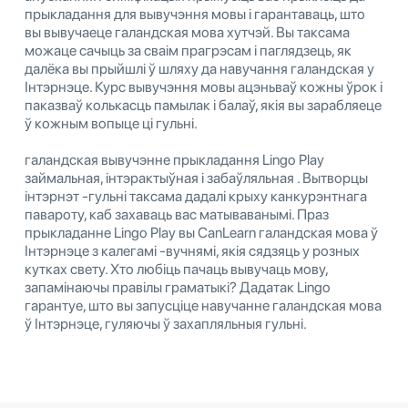
прыкладання для вывучэння мовы і гарантаваць, што
вы вывучаеце галандская мова хутчэй. Вы таксама
можаце сачыць за сваім прагрэсам і паглядзець, як
далёка вы прыйшлі ў шляху да навучання галандская у
Інтэрнэце. Курс вывучэння мовы ацэньваў кожны ўрок і
паказваў колькасць памылак і балаў, якія вы зарабляеце
ў кожным вопыце ці гульні.
галандская вывучэнне прыкладання Lingo Play
займальная, інтэрактыўная і забаўляльная . Вытворцы
інтэрнэт -гульні таксама дадалі крыху канкурэнтнага
павароту, каб захаваць вас матываванымі. Праз
прыкладанне Lingo Play вы CanLearn галандская мова ў
Інтэрнэце з калегамі -вучнямі, якія сядзяць у розных
кутках свету. Хто любіць пачаць вывучаць мову,
запамінаючы правілы граматыкі? Дадатак Lingo
гарантуе, што вы запусціце навучанне галандская мова
ў Інтэрнэце, гуляючы ў захапляльныя гульні.