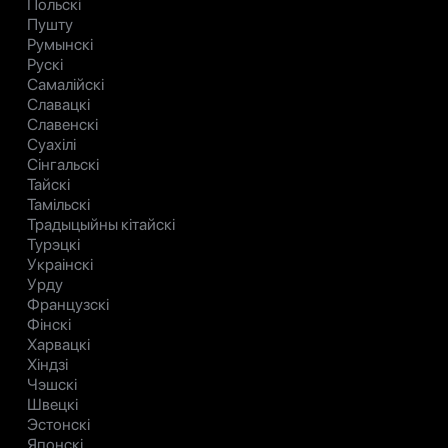
Польскі
Пушту
Румынскі
Рускі
Самалійскі
Славацкі
Славенскі
Суахілі
Сінгальскі
Тайскі
Тамільскі
Традыцыйны кітайскі
Турэцкі
Украінскі
Урду
Французскі
Фінскі
Харвацкі
Хіндзі
Чэшскі
Швецкі
Эстонскі
Японскі