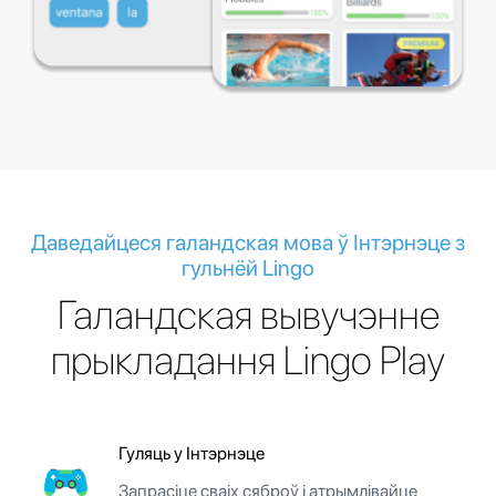
Даведайцеся галандская мова ў Інтэрнэце з
гульнёй Lingo
Галандская вывучэнне
прыкладання Lingo Play
Гуляць у Інтэрнэце
Запрасіце сваіх сяброў і атрымлівайце