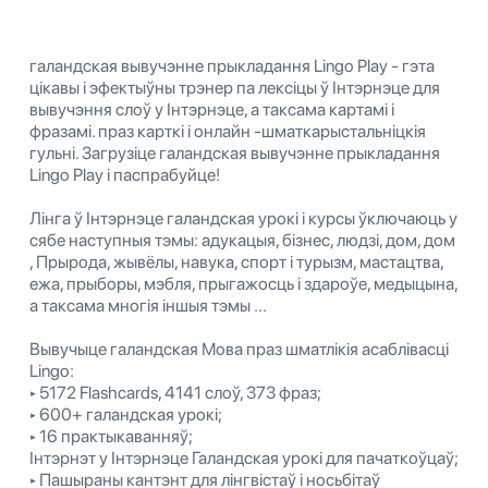
галандская вывучэнне прыкладання Lingo Play - гэта
цікавы і эфектыўны трэнер па лексіцы ў Інтэрнэце для
вывучэння слоў у Інтэрнэце, а таксама картамі і
фразамі. праз карткі і онлайн -шматкарыстальніцкія
гульні. Загрузіце галандская вывучэнне прыкладання
Lingo Play і паспрабуйце!
Лінга ў Інтэрнэце галандская урокі і курсы ўключаюць у
сябе наступныя тэмы: адукацыя, бізнес, людзі, дом, дом
, Прырода, жывёлы, навука, спорт і турызм, мастацтва,
ежа, прыборы, мэбля, прыгажосць і здароўе, медыцына,
а таксама многія іншыя тэмы ...
Вывучыце галандская Мова праз шматлікія асаблівасці
Lingo:
‣ 5172 Flashcards, 4141 слоў, 373 фраз;
‣ 600+ галандская урокі;
‣ 16 практыкаванняў;
Інтэрнэт у Інтэрнэце Галандская урокі для пачаткоўцаў;
‣ Пашыраны кантэнт для лінгвістаў і носьбітаў