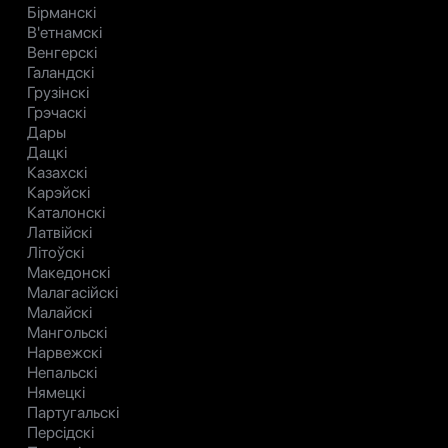
Бірманскі
В'етнамскі
Венгерскі
Галандскі
Грузінскі
Грэчаскі
Дары
Дацкі
Казахскі
Карэйскі
Каталонскі
Латвійскі
Літоўскі
Македонскі
Малагасійскі
Малайскі
Мангольскі
Нарвежскі
Непальскі
Нямецкі
Партугальскі
Персідскі