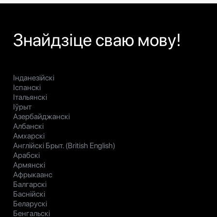
Знайдзіце сваю мову!
Інданезійскі
Іспанскі
Італьянскі
Іўрыт
Азербайджанскі
Албанскі
Амхарскі
Англійскі Брыт. (British English)
Арабскі
Армянскі
Афрыкаанс
Балгарскі
Баснійскі
Беларускі
Бенгальскі