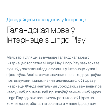
Даведайцеся галандская у Інтэрнэце
Галандская мова ў
Інтэрнэце з Lingo Play
Майстар, гуляйце і вывучайце галандская мова ў
Інтэрнэце бясплатна з Lingo Play. Lingo Play заахвочвае
вучняў, у захапленні ад навучання у Інтэрнэце хутка і
эфектыўна. Адзін з самых значных перашкод сустрэўся
пры вывучэнні і запамінанні галандская слоў і фраз у
Інтэрнэце. Фундаментальныя ўрокі даюць вам веды пра
назоўнікаў, прыметнікаў, прыслоўяў, займеннікаў і фраз.
Lingo Play адкрые вам тысячы розных слоў і фраз на
кожны дзень, абставіны рэальнага жыцця і дасць вам