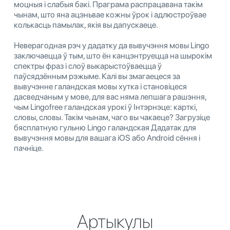
моцныя і слабыя бакі. Праграма распрацавана такім
чынам, што яна ацэньвае кожны ўрок і адлюстроўвае
колькасць памылак, якія вы дапускаеце.
Неверагодная рэч у дадатку да вывучэння мовы Lingo
заключаецца ў тым, што ён канцэнтруецца на шырокім
спектры фраз і слоў выкарыстоўваецца ў
паўсядзённым рэжыме. Калі вы змагаецеся за
вывучэнне галандская мовы хутка і становіцеся
дасведчаным у мове, для вас няма лепшага рашэння,
чым Lingofree галандская урокі ў Інтэрнэце: карткі,
словы, словы. Такім чынам, чаго вы чакаеце? Загрузіце
бясплатную гульню Lingo галандская Дадатак для
вывучэння мовы для вашага iOS або Android сёння і
пачніце.
Артыкулы