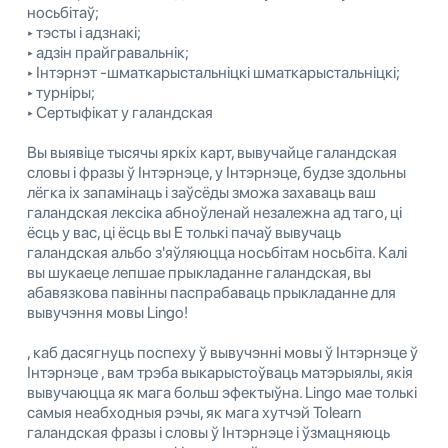
носьбітаў;
‣ тэсты і адзнакі;
‣ адзін прайгравальнік;
‣ Інтэрнэт -шматкарыстальніцкі шматкарыстальніцкі;
‣ турніры;
‣ Сертыфікат у галандская
Вы выявіце тысячы яркіх карт, вывучайце галандская
словы і фразы ў Інтэрнэце, у Інтэрнэце, будзе здольны
лёгка іх запамінаць і заўсёды зможа захаваць ваш
галандская лексіка абноўленай незалежна ад таго, ці
ёсць у вас, ці ёсць вы E толькі пачаў вывучаць
галандская альбо з'яўляюцца носьбітам носьбіта. Калі
вы шукаеце лепшае прыкладанне галандская, вы
абавязкова павінны паспрабаваць прыкладанне для
вывучэння мовы Lingo!
, каб дасягнуць поспеху ў вывучэнні мовы ў Інтэрнэце ў
Інтэрнэце , вам трэба выкарыстоўваць матэрыялы, якія
вывучаюцца як мага больш эфектыўна. Lingo мае толькі
самыя неабходныя рэчы, як мага хутчэй Tolearn
галандская фразы і словы ў Інтэрнэце і ўзмацняюць