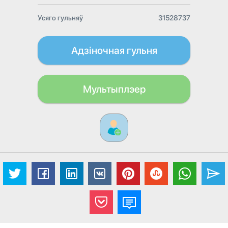
Усяго гульняў
31528737
Адзіночная гульня
Мультыплэер