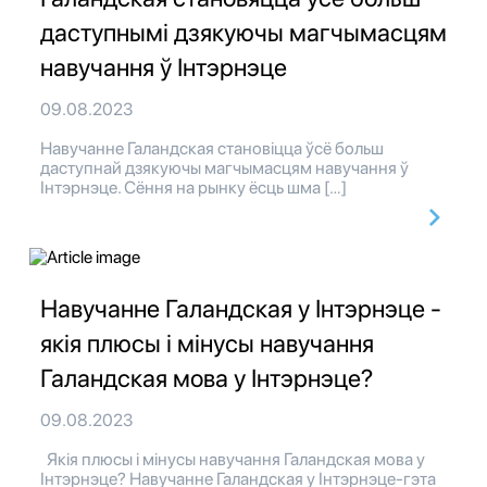
даступнымі дзякуючы магчымасцям
навучання ў Інтэрнэце
09.08.2023
Навучанне Галандская становіцца ўсё больш
даступнай дзякуючы магчымасцям навучання ў
Інтэрнэце. Сёння на рынку ёсць шма […]
Навучанне Галандская у Інтэрнэце -
якія плюсы і мінусы навучання
Галандская мова у Інтэрнэце?
09.08.2023
Якія плюсы і мінусы навучання Галандская мова у
Інтэрнэце? Навучанне Галандская у Інтэрнэце-гэта