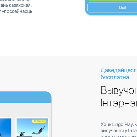
чань казахская,
эт -поссейнасць
Даведайцеся 
бясплатна
Вывучэн
Інтэрнэ
Хоць Lingo Play,
вывучэння у Інт
простыя метады 