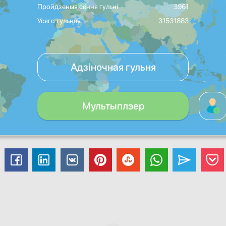
Пройдзеныя сёння гульні
3961
Усяго гульняў
31531883
Адзіночная гульня
Мультыплэер