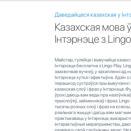
Даведайцеся казахская у Інт
Казахская мова 
Інтэрнэце з Lingo
Майстар, гуляйце і вывучайце казахс
Інтэрнэце бясплатна з Lingo Play. Ling
заахвочвае вучняў, у захапленні ад 
Інтэрнэце хутка і эфектыўна. Адзін 
перашкод сустрэўся пры вывучэнні і
казахская слоў і фраз у Інтэрнэце.
ўрокі даюць вам веды пра назоўнікаў
прыслоўяў, займеннікаў і фраз. Lingo
тысячы розных слоў і фраз на кожны 
рэальнага жыцця і дасць вам магчым
практыкаваць у Інтэрнэце, выкарыс
інтэрактыўныя мерапрыемствы, даю
развіваць свой слоўнікавы запас. Не