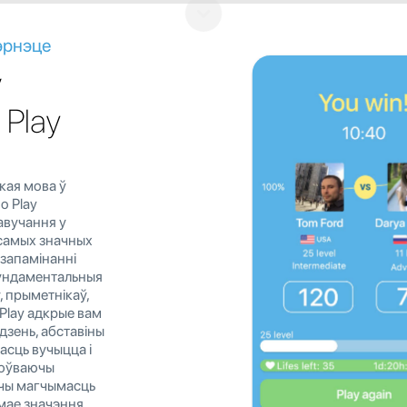
эрнэце
ў
 Play
кая мова ў
o Play
навучання у
з самых значных
 запамінанні
 Фундаментальныя
, прыметнікаў,
 Play адкрые вам
дзень, абставіны
асць вучыцца і
тоўваючы
чы магчымасць
 мае значэння,