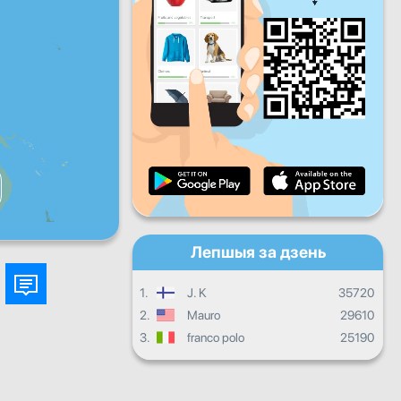
Пт
Сб
Нядз
Штодзённы прагрэс
Штомесячны прагрэс
Сертыфікат
Агульны прагрэс
Лепшыя за дзень
1.
J. K
35720
2.
Mauro
29610
3.
franco polo
25190