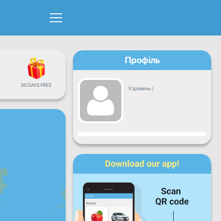
Профіль
30 DAYS FREE
Узровень
|
Прагрэс
Пн
Аўт
Сер
Чц