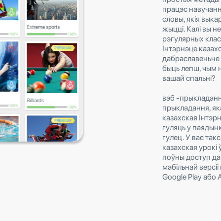
працэс навучання
словы, якія вык
жыцці. Калі вы н
рэгулярных клас
Інтэрнэце казахс
дабраславеньне 
быць лепш, чым 
вашай спальні?
вэб -прыкладанне
прыкладання, я
казахская Інтэрн
гуляць у паядынк
гулец. У вас так
казахская урокі
поўны доступ да
мабільнай версіі
Google Play або A