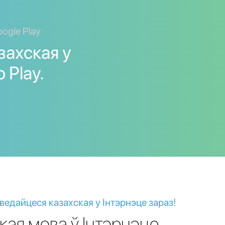
ogle Play
захская у
 Play.
ведайцеся казахская у Інтэрнэце зараз!
кая мова ў Інтэрнэце