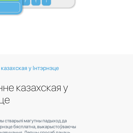
казахская у Інтэрнэце
не казахская у
це
 мы стварылі магутны падыход да
эрнэце бясплатна, выкарыстоўваючы
навучання. Лепшы спосаб пачаць