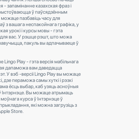
 - запамінанне казахская фраз і
арыстоўваюцца ў паўсядзённым
е можаце пазбавіць часу для
аў з вашага неспакойнага графіка, у
кая урокі і курсы мовы - гэта
для вас. У рэшце рэшт, што можа
навучыцца, пакуль вы адпачываеце ў
 Lingo Play - гэта версія мабільнага
кая дапаможа вам даведацца
эт. У вэб -версіі Lingo Play вы можаце
і, дзе пераможа самы хуткі і рэзкі
сама ёсць выбар, каб узяць асноўныя
 ў Інтэрнэце. Вы можаце атрымаць
 моўнага курса ў Інтэрнэце ў
 прыкладання, які можна загрузіць з
pple Store.