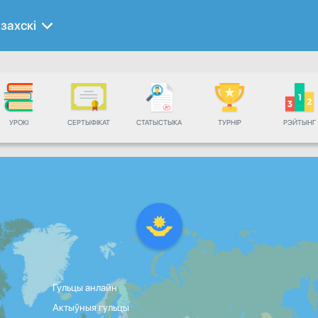
захскі
УРОКІ
СЕРТЫФІКАТ
СТАТЫСТЫКА
ТУРНІР
РЭЙТЫНГ
Гульцы анлайн
Актыўныя гульцы