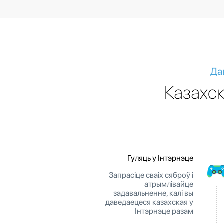
Да
Казахск
Гуляць у Інтэрнэце
Запрасіце сваіх сяброў і
атрымлівайце
задавальненне, калі вы
даведаецеся казахская у
Інтэрнэце разам