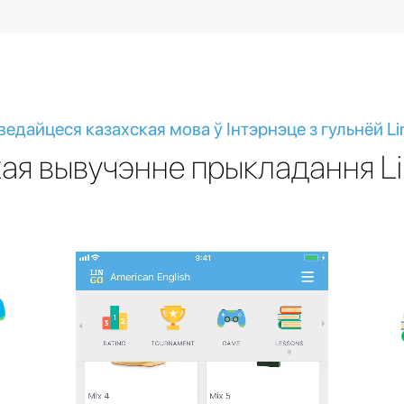
ведайцеся казахская мова ў Інтэрнэце з гульнёй Li
ая вывучэнне прыкладання Li