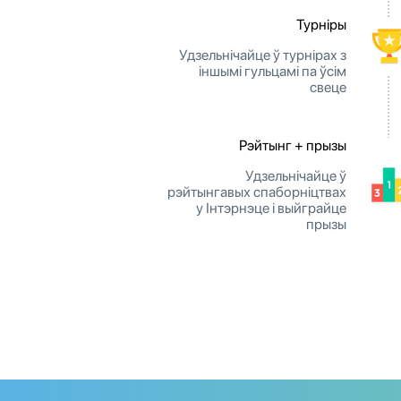
Турніры
Удзельнічайце ў турнірах з
іншымі гульцамі па ўсім
свеце
Рэйтынг + прызы
Удзельнічайце ў
рэйтынгавых спаборніцтвах
у Інтэрнэце і выйграйце
прызы