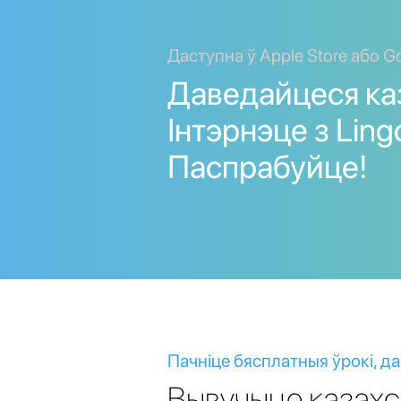
Даступна ў Apple Store або Go
Даведайцеся ка
Інтэрнэце з Lingo
Паспрабуйце!
Пачніце бясплатныя ўрокі, да
Вывучыце казахс