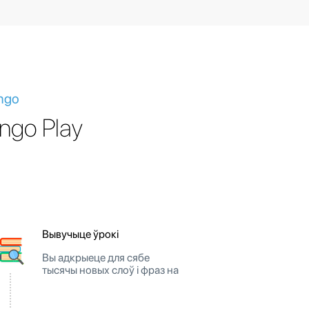
ngo
ngo Play
Вывучыце ўрокі
Вы адкрыеце для сябе
тысячы новых слоў і фраз на