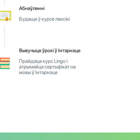
Абнаўленні
Будзьце ў курсе лексікі
Вывучыце ўрокі ў Інтэрнэце
Прайдзіце курс Lingo і
атрымайце сертыфікат на
мовы ў Інтэрнэце