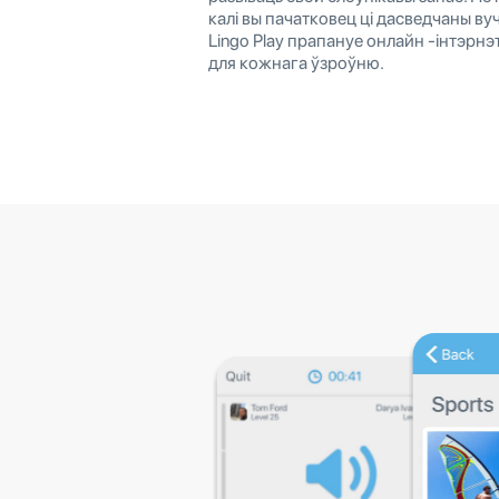
калі вы пачатковец ці дасведчаны ву
Lingo Play прапануе онлайн -інтэрн
для кожнага ўзроўню.