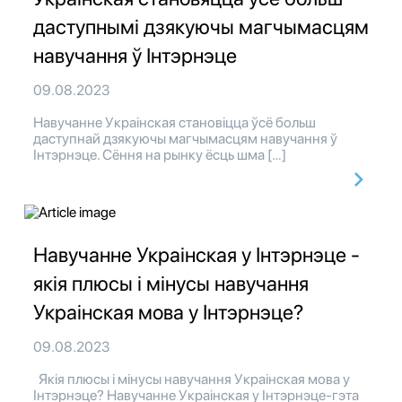
даступнымі дзякуючы магчымасцям
навучання ў Інтэрнэце
09.08.2023
Навучанне Украінская становіцца ўсё больш
даступнай дзякуючы магчымасцям навучання ў
Інтэрнэце. Сёння на рынку ёсць шма […]
Навучанне Украінская у Інтэрнэце -
якія плюсы і мінусы навучання
Украінская мова у Інтэрнэце?
09.08.2023
Якія плюсы і мінусы навучання Украінская мова у
Інтэрнэце? Навучанне Украінская у Інтэрнэце-гэта