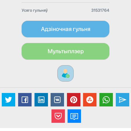
Усяго гульняў
31531764
Адзіночная гульня
Мультыплэер