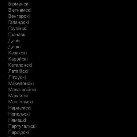
Бірманскі
В'етнамскі
Венгерскі
Галандскі
Грузінскі
Грэчаскі
Дары
Дацкі
Казахскі
Карэйскі
Каталонскі
Латвійскі
Літоўскі
Македонскі
Малагасійскі
Малайскі
Мангольскі
Нарвежскі
Непальскі
Нямецкі
Партугальскі
Персідскі