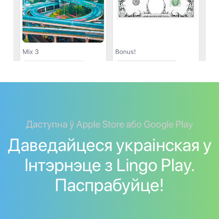
Даступна ў Apple Store або Google Play
Даведайцеся украінская у
Інтэрнэце з Lingo Play.
Паспрабуйце!