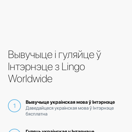
Вывучыце і гуляйце ў
Інтэрнэце з Lingo
Worldwide
Вывучыце украінская мова ў Інтэрнэце
Даведайцеся украінская мова ў Інтэрнэце
бясплатна
Гуляць украінская у Інтэрнэце