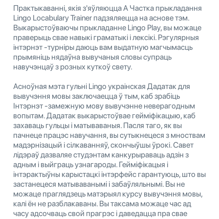
Практыкаванні, якія з'яўляюцца A Частка прыкладання
Lingo Locabulary Trainer падзяляецца на аснове тэм.
Выкарыстоўваючы прыкладанне Lingo Play, вы можаце
праверыць свае навыкі граматыкі і лексікі. Рэгулярныя
інтэрнэт -турніры даюць вам выдатную магчымасць
прымяніць нядаўна вывучаныя словы супраць
навучэнцаў з розных куткоў свету.
Асноўная мэта гульні Lingo украінская Дадатак для
вывучэння мовы заключаецца ў тым, каб зрабіць
Інтэрнэт -замежную мову вывучэнне неверагодным
вопытам. Дадатак выкарыстоўвае гейміфікацыю, каб
захаваць гульцы і матываваныя. Пасля таго, як вы
пачнеце працэс навучання, вы сутыкнецеся з мноствам
мадэрнізацый і сілкаванняў, скончыўшы ўрокі. Савет
лідэраў дазваляе студэнтам канкурыраваць адзін з
адным і выйграць узнагароды. Гейміфікацыя і
інтэрактыўны карыстацкі інтэрфейс гарантуюць, што вы
застанецеся матываванымі і забаўляльнымі. Вы не
можаце праглядзець матэрыял курсу вывучэння мовы,
калі ён не разблакаваны. Вы таксама можаце час ад
часу адсочваць свой прагрэс і даведацца пра свае