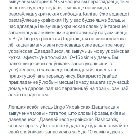
вывучаны матэрыял. Чым часцей вы пераглядаеце, тым
лепш вы будзеце ведаць і зможаце навучыцца
размаўляць украінская свабодна. Калі вы ўжо ведаеце і
размаўляеце украінская Ну, у вас будзе яшчэ большы
час адгадаць і вывучаць украінская словы ў Інтэрнэце і
запамінаць іх з мільёнамі карыстальнікаў па ўсім свеце.
< Br /> Lingo украінская Дадатак для навучання можа
лёгка дапамагчы вам асэнсаваць свае веды пра мову
украінская. Даведайцеся, як вывучыць мову украінская
хутка і эфектыўна толькі за 10-15 хвілін у дзень. Вы
палепшыце свой слоўнікавы запас украінская з
упэўненасцю і захаваеце неабходны ўзровень на
працягу доўгага перыяду часу. Выкарыстоўвайце
прыкладанне ў любым месцы і з часу вашага зручнасці:
дома, на дарозе, падчас перапынкаў на працы, раніцай,
альбо перад сном.
Лепшая асаблівасць Lingo Украінская Дадатак для
вывучэння мовы - гэта тое, што словы і фразы, якія вы
даведаецеся . Даведайцеся украінская Flashcards,
словы і фразы ў Інтэрнэце ў дадатку і ўдасканальвайце
свой слоўнікавы запас усяго за 5 да 10 хвілін у дзень.