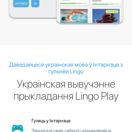
Даведайцеся украінская мова ў Інтэрнэце з
гульнёй Lingo
Украінская вывучэнне
прыкладання Lingo Play
Гуляць у Інтэрнэце
Запрасіце сваіх сяброў і атрымлівайце