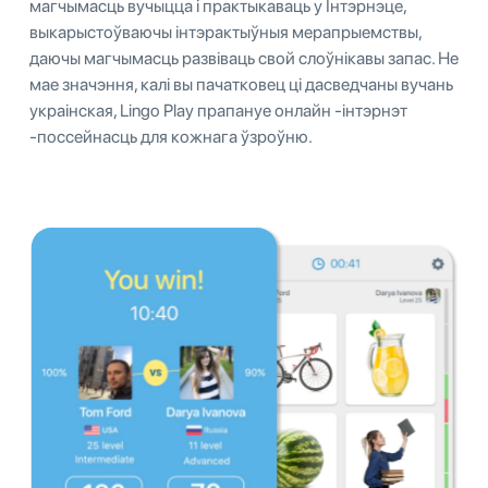
магчымасць вучыцца і практыкаваць у Інтэрнэце,
выкарыстоўваючы інтэрактыўныя мерапрыемствы,
даючы магчымасць развіваць свой слоўнікавы запас. Не
мае значэння, калі вы пачатковец ці дасведчаны вучань
украінская, Lingo Play прапануе онлайн -інтэрнэт
-поссейнасць для кожнага ўзроўню.