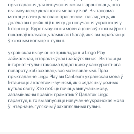
прыкладання для вывучэння мовы і гарантаваць, што
вы вывучаеце украінская мова хутчэй. Вы таксама
можаце сачыць за сваім прагрэсам і паглядзець, як
далёка вы прыйшлі ў шляху да навучання украінская у
Інтэрнэце. Курс вывучэння мовы ацэньваў кожны ўрок і
паказваў колькасць памылак і балаў, якія вы зарабляеце
ў кожным вопыце ці гульні.
украінская вывучэнне прыкладання Lingo Play
займальная, інтэрактыўная і забаўляльная . Вытворцы
інтэрнэт -гульні таксама дадалі крыху канкурэнтнага
павароту, каб захаваць вас матываванымі. Праз
прыкладанне Lingo Play вы CanLearn украінская мова ў
Інтэрнэце з калегамі -вучнямі, якія сядзяць у розных
кутках свету. Хто любіць пачаць вывучаць мову,
запамінаючы правілы граматыкі? Дадатак Lingo
гарантуе, што вы запусціце навучанне украінская мова
ў Інтэрнэце, гуляючы ў захапляльныя гульні.