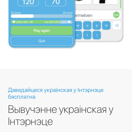
Даведайцеся украінская у Інтэрнэце
бясплатна
Вывучэнне украінская у
Інтэрнэце