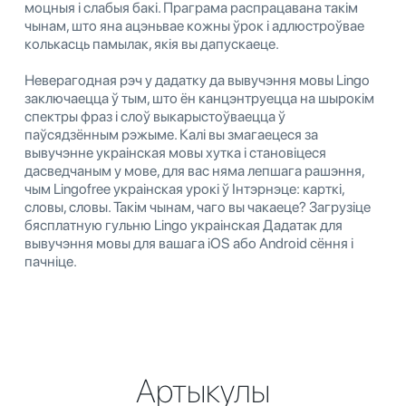
моцныя і слабыя бакі. Праграма распрацавана такім
чынам, што яна ацэньвае кожны ўрок і адлюстроўвае
колькасць памылак, якія вы дапускаеце.
Неверагодная рэч у дадатку да вывучэння мовы Lingo
заключаецца ў тым, што ён канцэнтруецца на шырокім
спектры фраз і слоў выкарыстоўваецца ў
паўсядзённым рэжыме. Калі вы змагаецеся за
вывучэнне украінская мовы хутка і становіцеся
дасведчаным у мове, для вас няма лепшага рашэння,
чым Lingofree украінская урокі ў Інтэрнэце: карткі,
словы, словы. Такім чынам, чаго вы чакаеце? Загрузіце
бясплатную гульню Lingo украінская Дадатак для
вывучэння мовы для вашага iOS або Android сёння і
пачніце.
Артыкулы