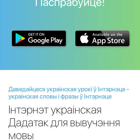
Паспрабуйце!
Даведайцеся украінская урокі ў Інтэрнэце -
украінская словы і фразы ў Інтэрнэце
Інтэрнэт украінская
Дадатак для вывучэння
мовы