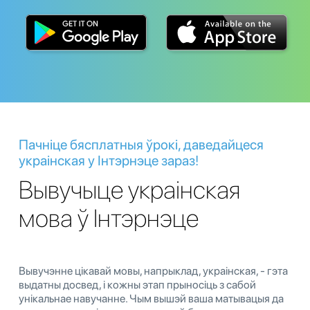
Пачніце бясплатныя ўрокі, даведайцеся
украінская у Інтэрнэце зараз!
Вывучыце украінская
мова ў Інтэрнэце
Вывучэнне цікавай мовы, напрыклад, украінская, - гэта
выдатны досвед, і кожны этап прыносіць з сабой
унікальнае навучанне. Чым вышэй ваша матывацыя да