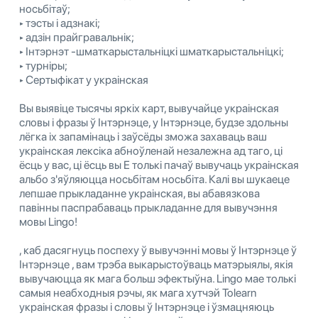
носьбітаў;
‣ тэсты і адзнакі;
‣ адзін прайгравальнік;
‣ Інтэрнэт -шматкарыстальніцкі шматкарыстальніцкі;
‣ турніры;
‣ Сертыфікат у украінская
Вы выявіце тысячы яркіх карт, вывучайце украінская
словы і фразы ў Інтэрнэце, у Інтэрнэце, будзе здольны
лёгка іх запамінаць і заўсёды зможа захаваць ваш
украінская лексіка абноўленай незалежна ад таго, ці
ёсць у вас, ці ёсць вы E толькі пачаў вывучаць украінская
альбо з'яўляюцца носьбітам носьбіта. Калі вы шукаеце
лепшае прыкладанне украінская, вы абавязкова
павінны паспрабаваць прыкладанне для вывучэння
мовы Lingo!
, каб дасягнуць поспеху ў вывучэнні мовы ў Інтэрнэце ў
Інтэрнэце , вам трэба выкарыстоўваць матэрыялы, якія
вывучаюцца як мага больш эфектыўна. Lingo мае толькі
самыя неабходныя рэчы, як мага хутчэй Tolearn
украінская фразы і словы ў Інтэрнэце і ўзмацняюць