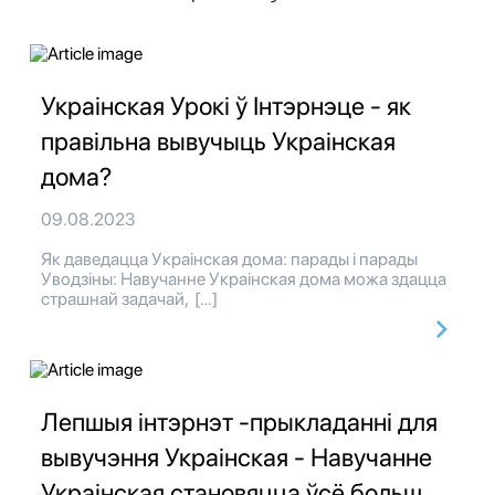
Украінская Урокі ў Інтэрнэце - як
правільна вывучыць Украінская
дома?
09.08.2023
Як даведацца Украінская дома: парады і парады
Уводзіны: Навучанне Украінская дома можа здацца
страшнай задачай, […]
Лепшыя інтэрнэт -прыкладанні для
вывучэння Украінская - Навучанне
Украінская становяцца ўсё больш