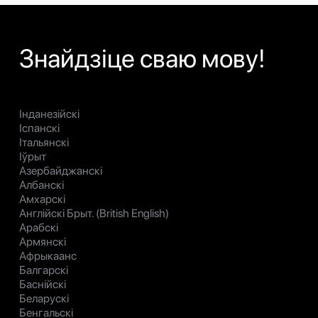
Знайдзіце сваю мову!
Інданезійскі
Іспанскі
Італьянскі
Іўрыт
Азербайджанскі
Албанскі
Амхарскі
Англійскі Брыт. (British English)
Арабскі
Армянскі
Афрыкаанс
Балгарскі
Баснійскі
Беларускі
Бенгальскі