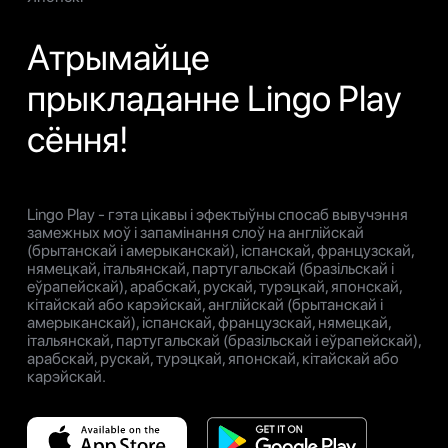
Атрымайце
прыкладанне Lingo Play
сёння!
Lingo Play - гэта цікавы і эфектыўны спосаб вывучэння
замежных моў і запамінання слоў на англійскай
(брытанскай і амерыканскай), іспанскай, французскай,
нямецкай, італьянскай, партугальскай (бразільскай і
еўрапейскай), арабскай, рускай, турэцкай, японскай,
кітайскай або карэйскай, англійскай (брытанскай і
амерыканскай), іспанскай, французскай, нямецкай,
італьянскай, партугальскай (бразільскай і еўрапейскай),
арабскай, рускай, турэцкай, японскай, кітайскай або
карэйскай.