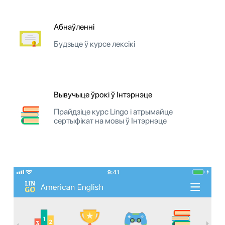
Абнаўленні
Будзьце ў курсе лексікі
Вывучыце ўрокі ў Інтэрнэце
Прайдзіце курс Lingo і атрымайце
сертыфікат на мовы ў Інтэрнэце