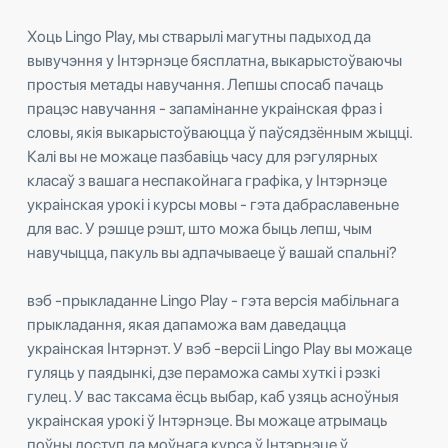
Хоць Lingo Play, мы стварылі магутны падыход да
вывучэння у Інтэрнэце бясплатна, выкарыстоўваючы
простыя метады навучання. Лепшы спосаб пачаць
працэс навучання - запамінанне украінская фраз і
словы, якія выкарыстоўваюцца ў паўсядзённым жыцці.
Калі вы не можаце пазбавіць часу для рэгулярных
класаў з вашага неспакойнага графіка, у Інтэрнэце
украінская урокі і курсы мовы - гэта дабраславеньне
для вас. У рэшце рэшт, што можа быць лепш, чым
навучыцца, пакуль вы адпачываеце ў вашай спальні?
вэб -прыкладанне Lingo Play - гэта версія мабільнага
прыкладання, якая дапаможа вам даведацца
украінская Інтэрнэт. У вэб -версіі Lingo Play вы можаце
гуляць у паядынкі, дзе пераможа самы хуткі і рэзкі
гулец. У вас таксама ёсць выбар, каб узяць асноўныя
украінская урокі ў Інтэрнэце. Вы можаце атрымаць
поўны доступ да моўнага курса ў Інтэрнэце ў