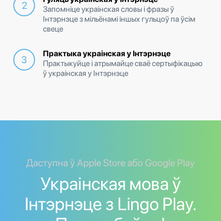
Запомніце украінская словы і фразы ў
Інтэрнэце з мільёнамі іншых гульцоў па ўсім
свеце
Практыка украінская у Інтэрнэце
Практыкуйце і атрымайце сваё сертыфікацыю
ў украінская у Інтэрнэце
Даступна ў Apple Store або Google Play
Украінская мова ў
Інтэрнэце з Lingo Play.