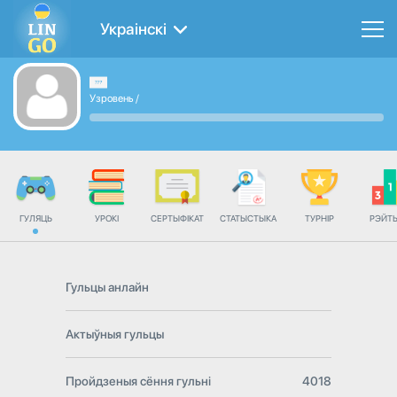
Украінскі
Узровень
/
ГУЛЯЦЬ
УРОКІ
СЕРТЫФІКАТ
СТАТЫСТЫКА
ТУРНІР
РЭЙТ
Гульцы анлайн
Актыўныя гульцы
Пройдзеныя сёння гульні
4018