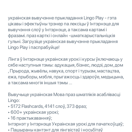
украінская вывучэнне прыкладання Lingo Play - гэта
цікавы і эфектыўны трэнер па лексіцы ў Інтэрнэце для
вывучэння слоў у Інтэрнэце, а таксама картамі і
фразамі. праз карткі і онлайн -шматкарыстальніцкія
гульні. Загрузіце украінская вывучэнне прыкладання
Lingo Play і паспрабуйце!
Лінга ў Інтэрнэце украінская урокі і курсы ўключаюць у
сябе наступныя тэмы: адукацыя, бізнес, людзі, дом, дом
, Прырода, жывёлы, навука, спорт і турызм, мастацтва,
ежа, прыборы, мэбля, прыгажосць і здароўе, медыцына,
а таксама многія іншыя тэмы ...
Вывучыце украінская Мова праз шматлікія асаблівасці
Lingo:
‣ 5172 Flashcards, 4141 слоў, 373 фраз;
‣ 600+ украінская урокі;
‣ 16 практыкаванняў;
Інтэрнэт у Інтэрнэце Украінская урокі для пачаткоўцаў;
‣ Пашыраны кантэнт для лінгвістаў і носьбітаў