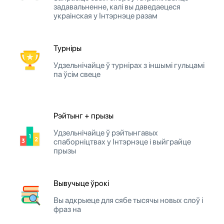
задавальненне, калі вы даведаецеся
украінская у Інтэрнэце разам
Турніры
Удзельнічайце ў турнірах з іншымі гульцамі
па ўсім свеце
Рэйтынг + прызы
Удзельнічайце ў рэйтынгавых
спаборніцтвах у Інтэрнэце і выйграйце
прызы
Вывучыце ўрокі
Вы адкрыеце для сябе тысячы новых слоў і
фраз на