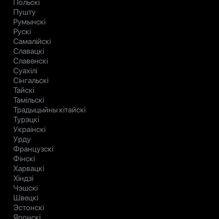
Польскі
Пушту
Румынскі
Рускі
Самалійскі
Славацкі
Славенскі
Суахілі
Сінгальскі
Тайскі
Тамільскі
Традыцыйны кітайскі
Турэцкі
Украінскі
Урду
Французскі
Фінскі
Харвацкі
Хіндзі
Чэшскі
Швецкі
Эстонскі
Японскі