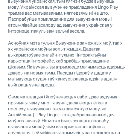
вывучэння украінская, тым лягчэй будзе вывучаць
мову. Украінская вывучэнне прыкладання Lingo Play
трымае вас матываваным, нягледзячы ні на што.
Паспрабуйце прыкладанне для вывучэння мовы і
атрымлівайце асалоду ад вывучэння украінская у
Інтэрнэце, пакуль вам вельмі весела.
Асноўная мэта гульня Вывучэнне замежных моў, такіх
як украінская моўны вопыт жыцця. Дадатак
выкарыстоўвае онлайн-гульню і інтэрактыўны
карыстацкі інтэрфейс, каб зрабіць прыкладанне
цікавым. Як вучань, вы атрымаеце магчымасць адкрыць
дзверы на новыя тэмы. Пасады лідэраў у дадатку
матывуюць студэнтаў канкурыраваць адзін з адным і
выйграць узнагароды.
Самаматывацыя і ўпэўненасць у сабе-дзве вядучыя
прычыны, чаму многія вучні дасягаюць лёгкага
поспеху, вывучаючы такую ​​замежную мову, як
Англійская]]]. Play Lingo - гэта дабраславеньне для
моўных вучняў. Не можа быць лепшага спосабу
вывучэння моваў, чым выкарыстанне поўнага
апускання. Гейміфікацыя прымусіць вас прыклеіць да