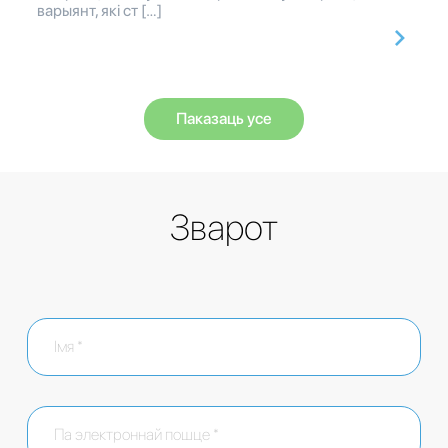
варыянт, які ст […]
Паказаць усе
Зварот