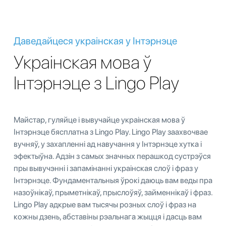
Даведайцеся украінская у Інтэрнэце
Украінская мова ў
Інтэрнэце з Lingo Play
Майстар, гуляйце і вывучайце украінская мова ў
Інтэрнэце бясплатна з Lingo Play. Lingo Play заахвочвае
вучняў, у захапленні ад навучання у Інтэрнэце хутка і
эфектыўна. Адзін з самых значных перашкод сустрэўся
пры вывучэнні і запамінанні украінская слоў і фраз у
Інтэрнэце. Фундаментальныя ўрокі даюць вам веды пра
назоўнікаў, прыметнікаў, прыслоўяў, займеннікаў і фраз.
Lingo Play адкрые вам тысячы розных слоў і фраз на
кожны дзень, абставіны рэальнага жыцця і дасць вам