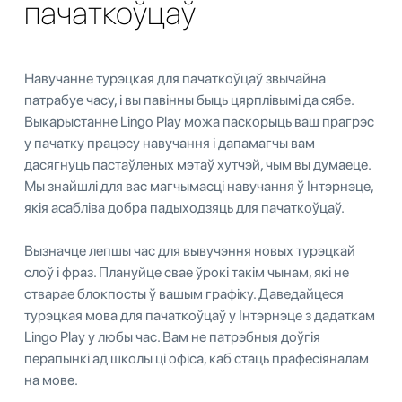
пачаткоўцаў
Навучанне турэцкая для пачаткоўцаў звычайна
патрабуе часу, і вы павінны быць цярплівымі да сябе.
Выкарыстанне Lingo Play можа паскорыць ваш прагрэс
у пачатку працэсу навучання і дапамагчы вам
дасягнуць пастаўленых мэтаў хутчэй, чым вы думаеце.
Мы знайшлі для вас магчымасці навучання ў Інтэрнэце,
якія асабліва добра падыходзяць для пачаткоўцаў.
Вызначце лепшы час для вывучэння новых турэцкай
слоў і фраз. Плануйце свае ўрокі такім чынам, які не
стварае блокпосты ў вашым графіку. Даведайцеся
турэцкая мова для пачаткоўцаў у Інтэрнэце з дадаткам
Lingo Play у любы час. Вам не патрэбныя доўгія
перапынкі ад школы ці офіса, каб стаць прафесіяналам
на мове.