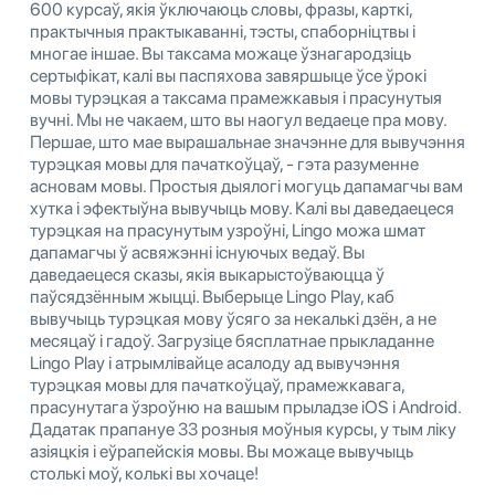
600 курсаў, якія ўключаюць словы, фразы, карткі,
практычныя практыкаванні, тэсты, спаборніцтвы і
многае іншае. Вы таксама можаце ўзнагародзіць
сертыфікат, калі вы паспяхова завяршыце ўсе ўрокі
мовы турэцкая а таксама прамежкавыя і прасунутыя
вучні. Мы не чакаем, што вы наогул ведаеце пра мову.
Першае, што мае вырашальнае значэнне для вывучэння
турэцкая мовы для пачаткоўцаў, - гэта разуменне
асновам мовы. Простыя дыялогі могуць дапамагчы вам
хутка і эфектыўна вывучыць мову. Калі вы даведаецеся
турэцкая на прасунутым узроўні, Lingo можа шмат
дапамагчы ў асвяжэнні існуючых ведаў. Вы
даведаецеся сказы, якія выкарыстоўваюцца ў
паўсядзённым жыцці. Выберыце Lingo Play, каб
вывучыць турэцкая мову ўсяго за некалькі дзён, а не
месяцаў і гадоў. Загрузіце бясплатнае прыкладанне
Lingo Play і атрымлівайце асалоду ад вывучэння
турэцкая мовы для пачаткоўцаў, прамежкавага,
прасунутага ўзроўню на вашым прыладзе iOS і Android.
Дадатак прапануе 33 розныя моўныя курсы, у тым ліку
азіяцкія і еўрапейскія мовы. Вы можаце вывучыць
столькі моў, колькі вы хочаце!