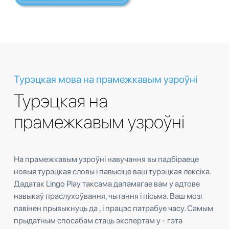
Турэцкая мова на прамежкавым узроўні
Турэцкая на
прамежкавым узроўні
На прамежкавым узроўні навучання вы падбіраеце
новыя турэцкая словы і павысіце ваш турэцкая лексіка.
Дадатак Lingo Play таксама дапамагае вам у адтове
навыкаў праслухоўвання, чытання і пісьма. Ваш мозг
павінен прывыкнуць да , і працэс патрабуе часу. Самым
прыдатным спосабам стаць экспертам у - гэта