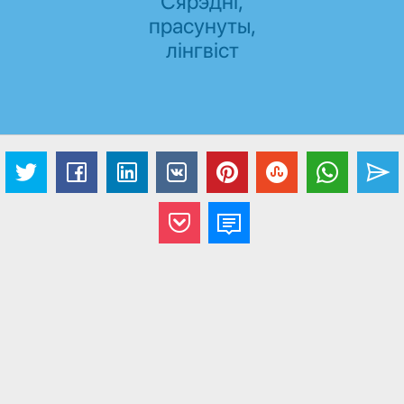
Сярэдні,
прасунуты,
лінгвіст