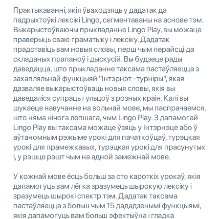
Практыкаванні, якія ўваходзяць у дадатак да
падрыхтоўкі лексікі Lingo, сегментаваны на аснове тэм.
Выкарыстоўваючы прыкладанне Lingo Play, вы можаце
праверыць сваю граматыку і лексіку. Дадатак
прадставіць вам новыя словы, перш чым перайсці да
складаных прапаноў і дыскусій. Вы будзеце рады
даведацца, што прыкладанне таксама пастаўляецца з
захапляльнай функцыяй "Інтэрнэт -турніры", якая
дазваляе выкарыстоўваць новыя словы, якія вы
даведаліся супраць гульцоў з розных краін. Калі вы
шукаеце навучанне на вольнай мове, мы паспрачаемся,
што няма нічога лепшага, чым Lingo Play. З дапамогай
Lingo Play вы таксама можаце ўзяць у Інтэрнэце або ў
аўтаномным рэжыме урокі для пачаткоўцаў, турэцкая
урокі для прамежкавых, турэцкая урокі для прасунутых
і, у рэшце рэшт чым на адной замежнай мове.
У кожнай мове ёсць больш за сто кароткіх урокаў, якія
дапамогуць вам лёгка зразумець шырокую лексіку і
зразумець шырокі спектр тэм. Дадатак таксама
пастаўляецца з больш чым 15 дададзенымі функцыямі,
якія дапамогуць вам больш эфектыўна і гладка