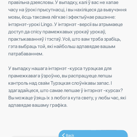
правільна дзеясловы. У выпадку, калі ў вас не хапае
часу на ўрокі прысутнасці, і вы нахіліцеся да вывучэння
мовы, ёсць таксама лёгкае і эфектыўнае рашэнне:
інтэрнэт-урокі Lingo. У інтэрнэт -версіі вы атрымаеце
доступ да спісу прамежкавых урокаў урокаў,
практыкаванняў і тэстаў. Усё, што вам трэба зрабіць,
гэта выбраць той, які найбольш адпавядае вашым
патрабаваннем.
У выпадку нашага інтэрнэт -курса турэцкая для
прамежкавага ўзроўню, вы распрацуеце лепшы
кантроль над сваім Турэцкая слоўнікавы запас. І
здагадайцеся, што самае лепшае ў інтэрнэт -курсах?
Вы можаце ўзяць іх з любога кута свету, у любы час, які
адпавядае вашаму графіка.