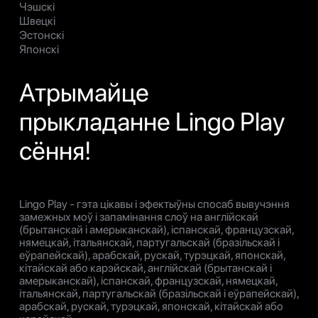
Чэшскі
Швецкі
Эстонскі
Японскі
Атрымайце
прыкладанне Lingo Play
сёння!
Lingo Play - гэта цікавы і эфектыўны спосаб вывучэння
замежных моў і запамінання слоў на англійскай
(брытанскай і амерыканскай), іспанскай, французскай,
нямецкай, італьянскай, партугальскай (бразільскай і
еўрапейскай), арабскай, рускай, турэцкай, японскай,
кітайскай або карэйскай, англійскай (брытанскай і
амерыканскай), іспанскай, французскай, нямецкай,
італьянскай, партугальскай (бразільскай і еўрапейскай),
арабскай, рускай, турэцкай, японскай, кітайскай або