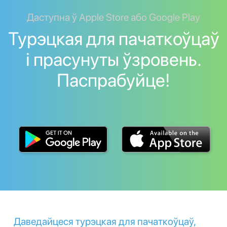
Даступна ў Apple Store або Google Play
Турэцкая для пачаткоўцаў
і прасунуты ўзровень.
Паспрабуйце!
Даведайцеся турэцкая для пачаткоўцаў,