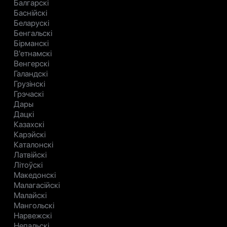
Балгарскі
Баснійскі
Беларускі
Бенгальскі
Бірманскі
В'етнамскі
Венгерскі
Галандскі
Грузінскі
Грэчаскі
Дары
Дацкі
Казахскі
Карэйскі
Каталонскі
Латвійскі
Літоўскі
Македонскі
Малагасійскі
Малайскі
Мангольскі
Нарвежскі
Непальскі