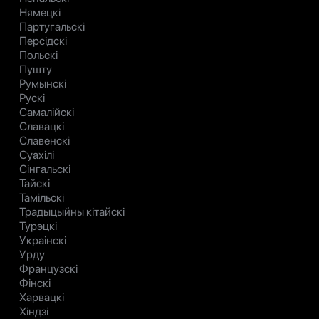
Нямецкі
Партугальскі
Персідскі
Польскі
Пушту
Румынскі
Рускі
Самалійскі
Славацкі
Славенскі
Суахілі
Сінгальскі
Тайскі
Тамільскі
Традыцыйны кітайскі
Турэцкі
Украінскі
Урду
Французскі
Фінскі
Харвацкі
Хіндзі