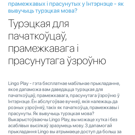
прамежкавых і прасунутых у Інтэрнэце - як
вывучыць турэцкая мова?
Турэцкая для
пачаткоўцаў,
прамежкавага і
прасунутага ўзроўню
Lingo Play - гэта бясплатнае мабільнае прыкладанне,
якое дапаможа вам даведацца турэцкая для
пачаткоўцаў, прамежкавага, прасунутага ўзроўню ў
Інтэрнэце. Ён абслугоўвае вучняў, якія належаць да
розных узроўняў, такіх як пачаткоўца, прамежкавы і
прасунуты. Як вывучыць турэцкая мова?
Выкарыстоўваючы Lingo Play, вы можаце хутка і без
асаблівых высілкаў зразумець мову. З дапамогай
прыкладання Lingo вы атрымаеце доступ да больш за