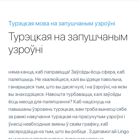
Турэцкая мова на запушчаным узроўні
Турэцкая на запушчаным
узроўні
няма канца, каб паправіцца! Заўсёды ёсць сфера, каб
палепшыць. Не хвалюйцеся, калі вы ідзяце павольна,
ганарыцеся тым, што вы дасягнулі, і на ўзроўні, на якім
вы знаходзіцеся. Навошта турбавацца, калі заўсёды
ёсць месца для паляпшэння? Каб націснуць на
павышаны ўзровень турэцкая, вам трэба вынесці сябе
за рамкі навучання турэцкая на прасунутым узроўні і
ўнесці неабходныя змены ў сваім графіку, каб
засяродзіцца на тым, што вы робіце . З дапамогай Lingo
вы можаце практыкаваць турэцкая мова на