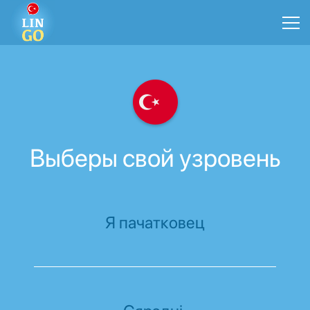
Выберы свой узровень
Я пачатковец