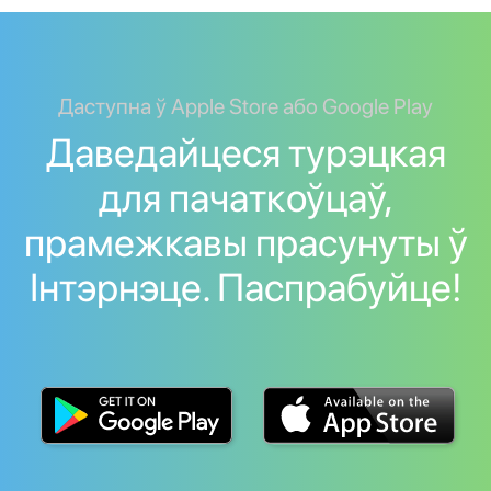
Даступна ў Apple Store або Google Play
Даведайцеся турэцкая
для пачаткоўцаў,
прамежкавы прасунуты ў
Інтэрнэце. Паспрабуйце!