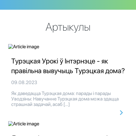
Артыкулы
Турэцкая Урокі ў Інтэрнэце - як
правільна вывучыць Турэцкая дома?
09.08.2023
Як даведацца Турэцкая дома: парады і парады
Уводзіны: Навучанне Турэцкая дома можа здацца
страшнай задачай, асаб […]