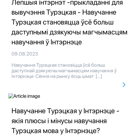
Лепшыя інтэрнэт -прыкладанні для
вывучэння Турэцкая - Навучанне
Турэцкая становяцца ўсё больш
даступнымі дзякуючы магчымасцям
навучання ў Інтэрнэце
09.08.2023
Навучанне Турэцкая становіцца ўсё больш
даступнай дзякуючы магчымасцям навучання ў
Інтэрнэце. Сёння на рынку ёсць шмат […]
Навучанне Турэцкая у Інтэрнэце -
якія плюсы і мінусы навучання
Турэцкая мова у Інтэрнэце?