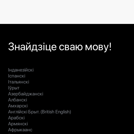
Знайдзіце сваю мову!
Інданезійскі
Іспанскі
Італьянскі
Іўрыт
Азербайджанскі
Албанскі
Амхарскі
Англійскі Брыт. (British English)
Арабскі
Армянскі
Афрыкаанс