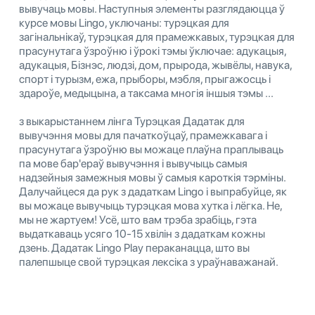
вывучаць мовы. Наступныя элементы разглядаюцца ў
курсе мовы Lingo, уключаны: турэцкая для
загінальнікаў, турэцкая для прамежкавых, турэцкая для
прасунутага ўзроўню і ўрокі тэмы ўключае: адукацыя,
адукацыя, Бізнэс, людзі, дом, прырода, жывёлы, навука,
спорт і турызм, ежа, прыборы, мэбля, прыгажосць і
здароўе, медыцына, а таксама многія іншыя тэмы ...
з выкарыстаннем лінга Турэцкая Дадатак для
вывучэння мовы для пачаткоўцаў, прамежкавага і
прасунутага ўзроўню вы можаце плаўна праплываць
па мове бар'ераў вывучэння і вывучыць самыя
надзейныя замежныя мовы ў самыя кароткія тэрміны.
Далучайцеся да рук з дадаткам Lingo і выпрабуйце, як
вы можаце вывучыць турэцкая мова хутка і лёгка. Не,
мы не жартуем! Усё, што вам трэба зрабіць, гэта
выдаткаваць усяго 10-15 хвілін з дадаткам кожны
дзень. Дадатак Lingo Play пераканацца, што вы
палепшыце свой турэцкая лексіка з ураўнаважанай.