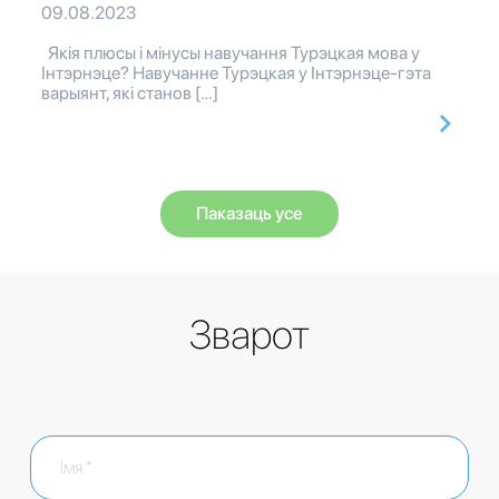
09.08.2023
Якія плюсы і мінусы навучання Турэцкая мова у
Інтэрнэце? Навучанне Турэцкая у Інтэрнэце-гэта
варыянт, які станов […]
Паказаць усе
Зварот