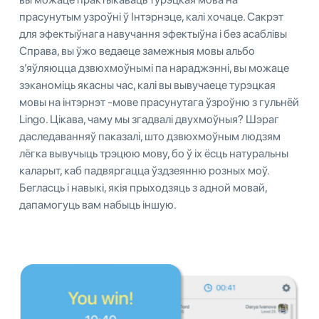
прасунутым узроўні ў Інтэрнэце, калі хочаце. Сакрэт
для эфектыўнага навучання эфектыўна і без асаблівы
Справа, вы ўжо ведаеце замежныя мовы альбо
з’яўляюцца дзвюхмоўнымі па нараджэнні, вы можаце
зэканоміць якасны час, калі вы вывучаеце турэцкая
мовы на інтэрнэт -мове прасунутага ўзроўню з гульнёй
Lingo. Цікава, чаму мы згадвалі двухмоўныя? Шэраг
даследаванняў паказалі, што дзвюхмоўным людзям
лёгка вывучыць трэцюю мову, бо ў іх ёсць натуральны
каларыт, каб падвяргацца ўздзеянню розных моў.
Бегласць і навыкі, якія прыходзяць з адной мовай,
дапамогуць вам набыць іншую.