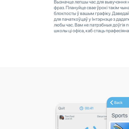
Вызначце лепшы час для вывучэння н
фраз. Плануйце свае ўрокі такім чына
блокпосты ў вашым графіку. Даведа
для пачаткоўцаў у Інтэрнэце з дадатк
любы час. Вам не патрэбныя доўгія 
школы ці офіса, каб стаць прафесіян