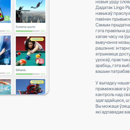
новыя урду словы
Дадатак Lingo Pl
навыкаў праслух
павінен прывыкну
Самым прыдатны
гэта правільна дз
хапае часу на ўро
вывучэння мовы,
рашэнне: інтэрнэт
атрымаеце досту
урокаў, практыка
зрабіць, гэта вы
вашым патрабав
У выпадку нашаг
прамежкавага ў
кантроль над сва
здагадайцеся, ш
Вы можаце ўзяць 
які адпавядае в