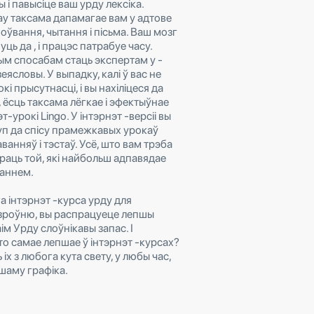
 і павысіце ваш урду лексіка.
ay таксама дапамагае вам у адтове
оўвання, чытання і пісьма. Ваш мозг
ць да , і працэс патрабуе часу.
м спосабам стаць экспертам у -
еясловы. У выпадку, калі ў вас не
кі прысутнасці, і вы нахіліцеся да
 ёсць таксама лёгкае і эфектыўнае
-урокі Lingo. У інтэрнэт -версіі вы
п да спісу прамежкавых урокаў
ванняў і тэстаў. Усё, што вам трэба
браць той, які найбольш адпавядае
аннем.
а інтэрнэт -курса урду для
зроўню, вы распрацуеце лепшы
ім Урду слоўнікавы запас. І
то самае лепшае ў інтэрнэт -курсах?
іх з любога кута свету, у любы час,
ашаму графіка.