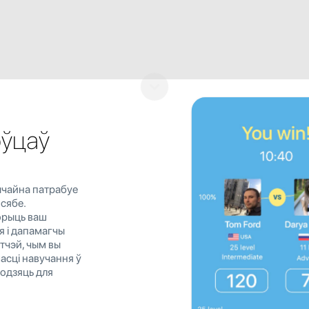
оўцаў
ычайна патрабуе
 сябе.
орыць ваш
я і дапамагчы
тчэй, чым вы
асці навучання ў
ходзяць для