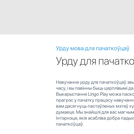
Урду мова для пачаткоўцаў
Урду для пачатк
Навучанне урду для пачаткоўцаў зв
часу, і вы павінны быць цярплівымі да
Выкарыстанне Lingo Play можа паск
прагрэс у пачатку працэсу навучанн
вам дасягнуць пастаўленых мэтаў ху
думаеце. Мы знайшлі для вас магчым
Інтэрнэце, якія асабліва добра пады
пачаткоўцаў.