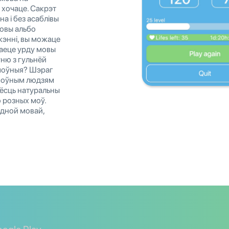
і хочаце. Сакрэт
а і без асаблівы
овы альбо
энні, вы можаце
чаеце урду мовы
ўню з гульнёй
хмоўныя? Шэраг
хмоўным людзям
 ёсць натуральны
 розных моў.
 адной мовай,