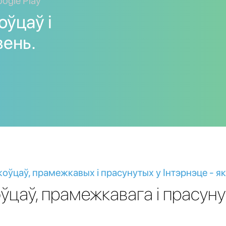
ogle Play
оўцаў і
ень.
оўцаў, прамежкавых і прасунутых у Інтэрнэце - я
ўцаў, прамежкавага і прасун