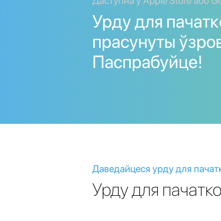
Даступна ў Apple Store або Go
Урду для пачатк
прасунуты ўзров
Паспрабуйце!
Даведайцеся урду для пачатк
Урду для пачатко