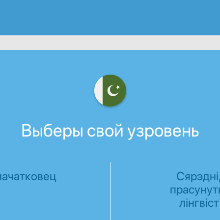
Выберы свой узровень
пачатковец
Сярэдні
прасунут
лінгвіст