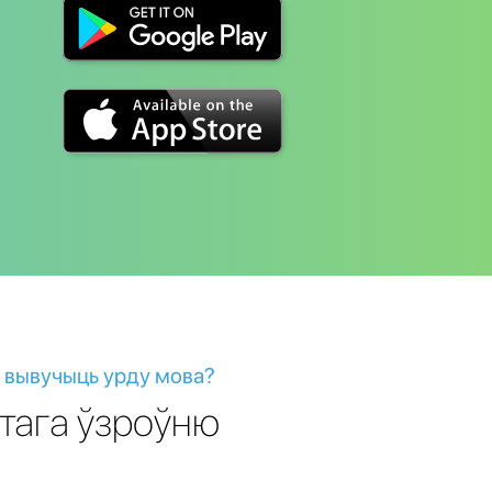
к вывучыць урду мова?
утага ўзроўню