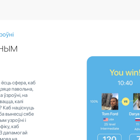
роўні
аным
 ёсць сфера, каб
дзяце павольна,
а ўзроўні, на
вацца, калі
? Каб націснуць
ба вынесці сябе
ым узроўні і
фіку, каб
. З дапамогай
 мова на