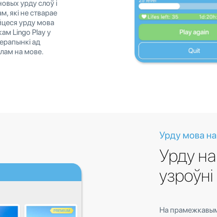
овых урду слоў і
м, які не стварае
йцеся урду мова
ам Lingo Play у
перапынкі ад
алам на мове.
Урду мова н
Урду н
узроўні
На прамежкавым 