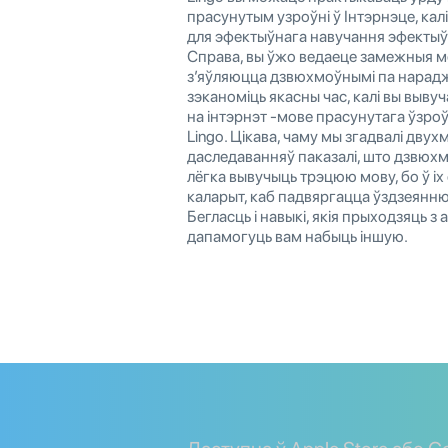
прасунутым узроўні ў Інтэрнэце, кал
для эфектыўнага навучання эфектыўн
Справа, вы ўжо ведаеце замежныя м
з’яўляюцца дзвюхмоўнымі па нарадж
зэканоміць якасны час, калі вы выву
на інтэрнэт -мове прасунутага ўзро
Lingo. Цікава, чаму мы згадвалі дву
даследаванняў паказалі, што дзвю
лёгка вывучыць трэцюю мову, бо ў іх
каларыт, каб падвяргацца ўздзеянню
Бегласць і навыкі, якія прыходзяць з
дапамогуць вам набыць іншую.