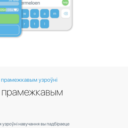
а прамежкавым узроўні
а прамежкавым
узроўні навучання вы падбіраеце