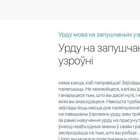
Урду мова на запушчаным уз
Урду на запушч
узроўні
няма канца, каб паправіцца! Заўсёды
палепшыць. Не хвалюйцеся, калі вы і
ганарыцеся тым, што вы дасягнулі, і н
якім вы знаходзіцеся. Навошта турба
заўсёды ёсць месца для паляпшэння
на павышаны ўзровень урду, вам трэ
за рамкі навучання урду на прасунут
ўнесці неабходныя змены ў сваім гра
засяродзіцца на тым, што вы робіце 
Lingo вы можаце практыкаваць урду