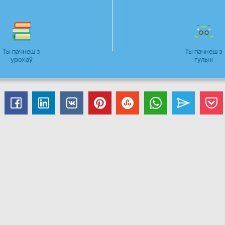
Ты пачнеш з
Ты пачнеш з
урокаў
гульні