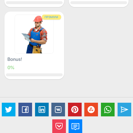
ПРЭМІУМ
Bonus!
0%