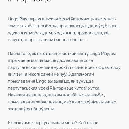
Lingo Play партугальская Урокі ўключаюць наступныя
тэмы: жывёлы, прыборы, прыгажосць і здароўе, бізнес,
адукацыя, мэбля, дом, медыцына, прырода, людзі,
навука, спорт і турызм і многае іншае. ..
Пасля таго, як вы станеце часткай свету Lingo Play, вы
атрымаеце магчымасць даследаваць сотні
партугальская онлайн -урокі і тысячы новых фраз і слоў,
якія вы " я ніколі раней не чуў. З дапамогай
прыкладання Lingo вы выявіце, як вучыцца
партугальская урокі ў Інтэрнэце хутка і хутка.
Незалежна ад таго, што вы носьбіт мовы, альбо ,
прыкладанне забяспечыць, каб ваш слоўнікавы запас
заставаўся абноўлены.
Як вывучыць партугальская мова? Каб стаць