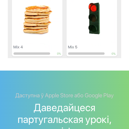
Даступна ў Apple Store або Google Play
Даведайцеся
партугальская урокі,