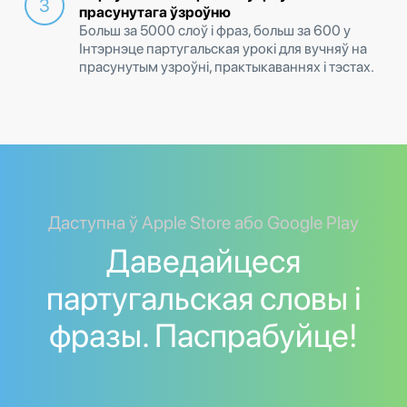
прасунутага ўзроўню
Больш за 5000 слоў і фраз, больш за 600 у
Інтэрнэце партугальская урокі для вучняў на
прасунутым узроўні, практыкаваннях і тэстах.
Даступна ў Apple Store або Google Play
Даведайцеся
партугальская словы і
фразы. Паспрабуйце!