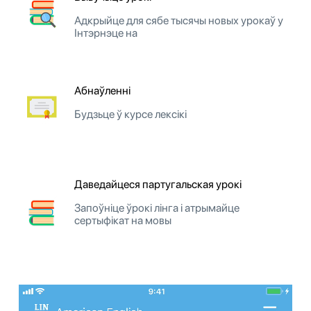
Адкрыйце для сябе тысячы новых урокаў у
Інтэрнэце на
Абнаўленні
Будзьце ў курсе лексікі
Даведайцеся партугальская урокі
Запоўніце ўрокі лінга і атрымайце
сертыфікат на мовы