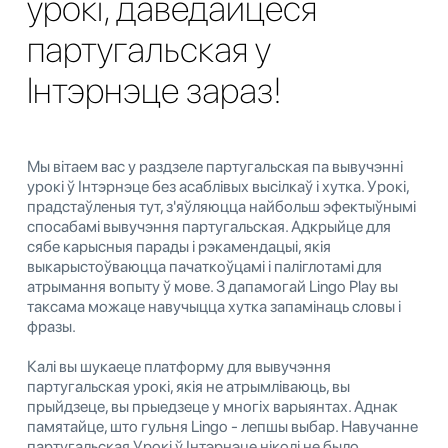
ўрокі, даведайцеся
партугальская у
Інтэрнэце зараз!
Мы вітаем вас у раздзеле партугальская па вывучэнні
урокі ў Інтэрнэце без асаблівых высілкаў і хутка. Урокі,
прадстаўленыя тут, з'яўляюцца найбольш эфектыўнымі
спосабамі вывучэння партугальская. Адкрыйце для
сябе карысныя парады і рэкамендацыі, якія
выкарыстоўваюцца пачаткоўцамі і паліглотамі для
атрымання вопыту ў мове. З дапамогай Lingo Play вы
таксама можаце навучыцца хутка запамінаць словы і
фразы.
Калі вы шукаеце платформу для вывучэння
партугальская урокі, якія не атрымліваюць, вы
прыйдзеце, вы прыедзеце у многіх варыянтах. Аднак
памятайце, што гульня Lingo - лепшы выбар. Навучанне
партугальская Урокі ў Інтэрнэце ніколі не было