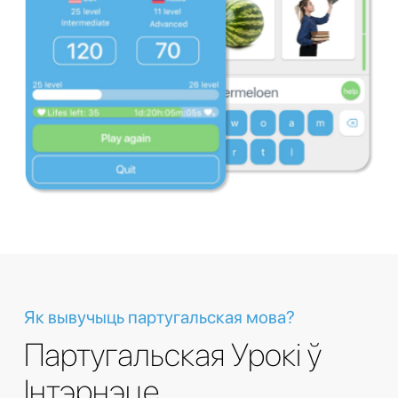
Як вывучыць партугальская мова?
Партугальская Урокі ў
Інтэрнэце