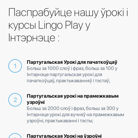
Паспрабуйце нашу ўрокі і
курсы Lingo Play у
Інтэрнэце :
Партугальская Урокі для пачаткоўцаў
Больш за 1000 слоў і фраз, больш за 100 у
Інтэрнэце партугальская урокі для
пачаткоўцаў, практыкаванняў і тэстаў;
Партугальская урокі на прамежкавым
узроўні
Больш за 2000 слоў і фраз, больш за 300 у
Інтэрнэце урокі для вучняў на прамежкавым
узроўні, практыкаванні і тэсты;
Партугальская Урокі на ўзроўні