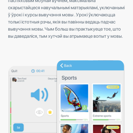
паспяховым моўнай вучнем, максімальна
скарыстайцеся навучальнымі матэрыяламі, уключанымі
ў ўрокі і курсы вывучэння мовы . Урокі ўключаюцца
толькі істотныя рэчы, якія вы павінны ведаць падчас
вывучэння мовы. Чым больш вы практыкуеце тое, што
вы даведаліся, тым хутчэй вы атрымаеце вопыт у мовы.