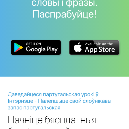
словы і фразы.
Паспрабуйце!
Даведайцеся партугальская урокі ў
Інтэрнэце - Палепшыце свой слоўнікавы
запас партугальская
Пачніце бясплатныя