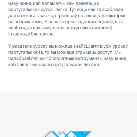
навучання, каб дапамагчы вам даведацца
партугальская хутка і лёгка. Тут ёсць нешта асаблівае
для кожнага з вас - ад трэнераў па лексіцы да віктарын
на розныя тэмы; У нашага прыкладання ёсць усё, што
неабходна для вывучэння партугальская урокі ў
Інтэрнэце бясплатна.
У раздзеле курсаў вы можаце знайсці агляд усіх урокаў
партугальскай што вы можаце атрымаць доступ. Мы
падабралі лепшыя бясплатныя інструменты навучання,
каб павялічыць ваш партугальская лексіка.