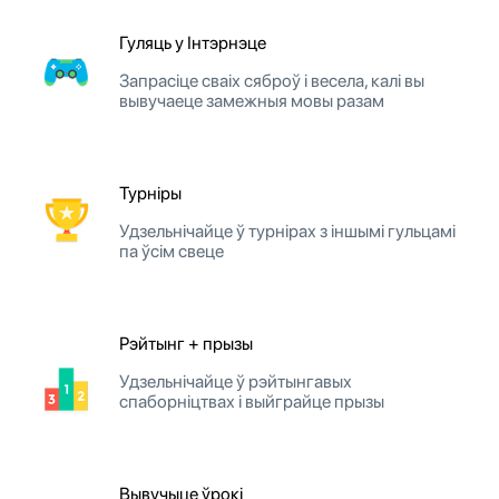
Гуляць у Інтэрнэце
Запрасіце сваіх сяброў і весела, калі вы
вывучаеце замежныя мовы разам
Турніры
Удзельнічайце ў турнірах з іншымі гульцамі
па ўсім свеце
Рэйтынг + прызы
Удзельнічайце ў рэйтынгавых
спаборніцтвах і выйграйце прызы
Вывучыце ўрокі