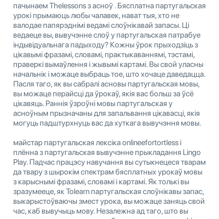
пачынаем Thelessons з асноў . Бясплатна партугальская
урокі прымаюць любы чалавек, нават тыя, хто не
валодае папярэднімі ведамі слоўнікавай запасы. Ці
ведаеце вы, вывучэнне слоў у партугальская патрабуе
індывідуальнага падыходу? Кожны ўрок прыходзіць з
цікавымі фразамі, словамі, практыкаваннямі, тэстамі,
праверкі вымаўлення і жывымі картамі. Вы свой уласны
начальнік і можаце выбраць тое, што хочаце даведацца.
Пасля таго, як вы сабралі асновы партугальская мовы,
вы можаце перайсці да ўрокаў, якія вас больш за ўсё
цікавяць. Раннія ўзроўні мовы партугальская у
асноўным прызначаны для запальвання цікавасці, якія
могуць падштурхнуць вас да хуткага вывучэння мовы.
майстар партугальская лексіка onlineefortortless і
плённа з партугальская вывучэнне прыкладання Lingo
Play. Падчас працэсу навучання вы сутыкнецеся тварам
да твару з шырокім спектрам бясплатных урокаў мовы
з карыснымі фразамі, словамі і картамі. Як толькі вы
зразумееце, як Tolearn партугальская слоўнікавы запас,
выкарыстоўваючы змест урока, вы можаце заняць свой
час, каб вывучыць мову. Незалежна ад таго, што вы