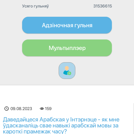
Усяго гульняў
31536615
Адзіночная гульня
Мультыплэер
09.08.2023
159
Даведайцеся Арабская у Інтэрнэце - як мне
ўдасканаліць свае навыкі арабскай мовы за
кароткі прамежак часу?