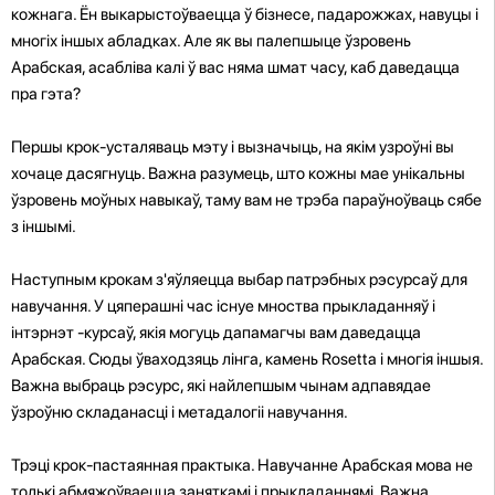
кожнага. Ён выкарыстоўваецца ў бізнесе, падарожжах, навуцы і
многіх іншых абладках. Але як вы палепшыце ўзровень
Арабская, асабліва калі ў вас няма шмат часу, каб даведацца
пра гэта?
Першы крок-усталяваць мэту і вызначыць, на якім узроўні вы
хочаце дасягнуць. Важна разумець, што кожны мае унікальны
ўзровень моўных навыкаў, таму вам не трэба параўноўваць сябе
з іншымі.
Наступным крокам з'яўляецца выбар патрэбных рэсурсаў для
навучання. У цяперашні час існуе мноства прыкладанняў і
інтэрнэт -курсаў, якія могуць дапамагчы вам даведацца
Арабская. Сюды ўваходзяць лінга, камень Rosetta і многія іншыя.
Важна выбраць рэсурс, які найлепшым чынам адпавядае
ўзроўню складанасці і метадалогіі навучання.
Трэці крок-пастаянная практыка. Навучанне Арабская мова не
толькі абмяжоўваецца заняткамі і прыкладаннямі. Важна