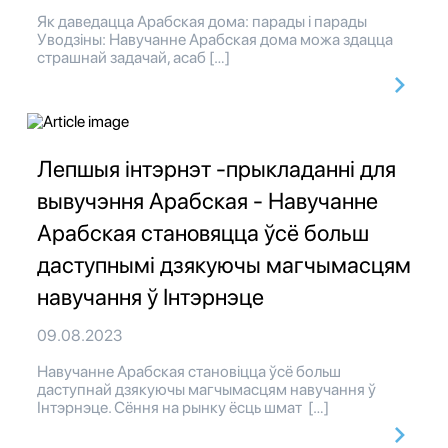
Як даведацца Арабская дома: парады і парады
Уводзіны: Навучанне Арабская дома можа здацца
страшнай задачай, асаб […]
Лепшыя інтэрнэт -прыкладанні для
вывучэння Арабская - Навучанне
Арабская становяцца ўсё больш
даступнымі дзякуючы магчымасцям
навучання ў Інтэрнэце
09.08.2023
Навучанне Арабская становіцца ўсё больш
даступнай дзякуючы магчымасцям навучання ў
Інтэрнэце. Сёння на рынку ёсць шмат […]