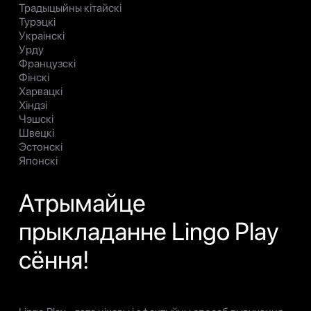
Традыцыйны кітайскі
Турэцкі
Украінскі
Урду
Французскі
Фінскі
Харвацкі
Хіндзі
Чэшскі
Швецкі
Эстонскі
Японскі
Атрымайце
прыкладанне Lingo Play
сёння!