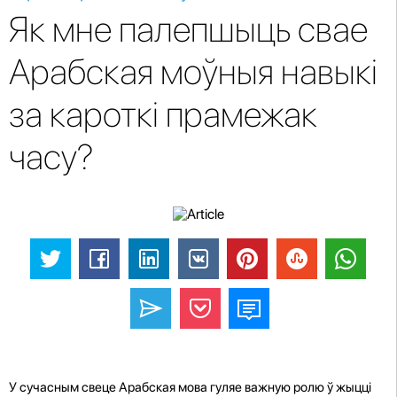
Як мне палепшыць свае
Арабская моўныя навыкі
за кароткі прамежак
часу?
У сучасным свеце Арабская мова гуляе важную ролю ў жыцці