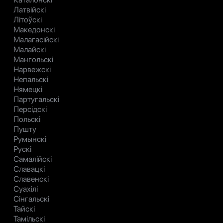
Латвійскі
Літоўскі
Македонскі
Малагасійскі
Малайскі
Мангольскі
Нарвежскі
Непальскі
Нямецкі
Партугальскі
Персідскі
Польскі
Пушту
Румынскі
Рускі
Самалійскі
Славацкі
Славенскі
Суахілі
Сінгальскі
Тайскі
Тамільскі