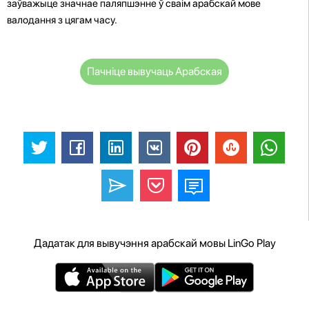
заўважыце значнае паляпшэнне ў сваім арабскай мове
валодання з цягам часу.
Пачніце вывучаць Арабская
Дадатак для вывучэння арабскай мовы LinGo Play