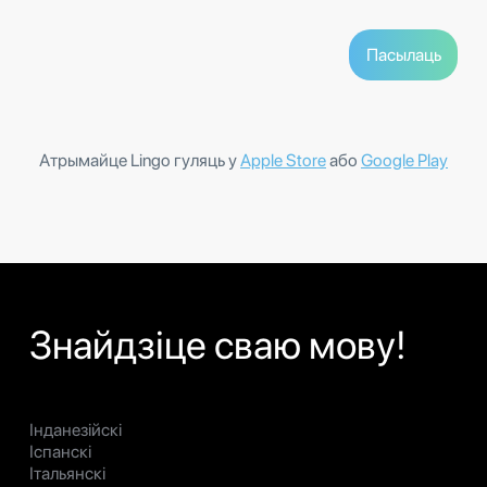
Атрымайце Lingo гуляць у
Apple Store
або
Google Play
Знайдзіце сваю мову!
Інданезійскі
Іспанскі
Італьянскі