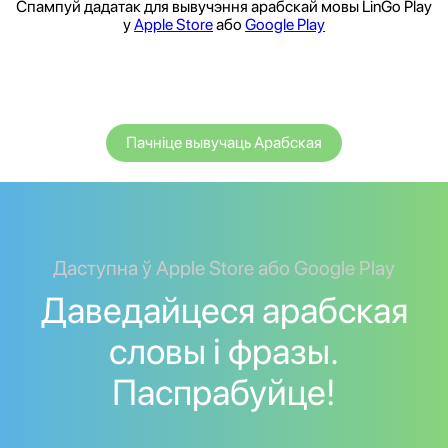
Спампуй дадатак для вывучэння арабскай мовы LinGo Play
у
Apple Store
або
Google Play
Пачніце вывучаць Арабская
Даступна ў Apple Store або Google Play
Даведайцеся арабская
словы і фразы.
Паспрабуйце!