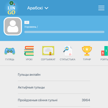
Арабскі
Узровень
/
ГУЛЯЦЬ
УРОКІ
СЕРТЫФІКАТ
СТАТЫСТЫКА
ТУРНІР
РЭЙТ
Гульцы анлайн
Актыўныя гульцы
Пройдзеныя сёння гульні
3964