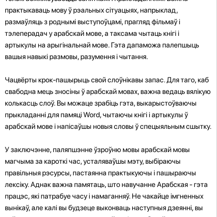
практыкаваць мову ў рэальных сітуацыях, напрыклад,
размаўляць з роднымі выступоўцамі, прагляд фільмаў і
тэлеперадач у арабскай мове, а таксама чытаць кнігі і
артыкулы на арыгінальнай мове. Гэта дапаможа палепшыць
вашыя навыкі размовы, разумення і чытання.
Чацвёрты крок-пашырыць свой слоўнікавы запас. Для таго, каб
свабодна мець зносіны ў арабскай мовах, важна ведаць вялікую
колькасць слоў. Вы можаце зрабіць гэта, выкарыстоўваючы
прыкладанні для памяці Word, чытаючы кнігі і артыкулы ў
арабскай мове і напісаўшы новыя словы ў спецыяльным сшытку.
У заключэнне, паляпшэнне ўзроўню мовы арабскай мовы
магчыма за кароткі час, усталяваўшы мэту, выбіраючы
правільныя рэсурсы, пастаянна практыкуючы і пашыраючы
лексіку. Аднак важна памятаць, што навучанне Арабская - гэта
працэс, які патрабуе часу і намаганняў. Не чакайце імгненных
вынікаў, але калі вы будзеце выконваць наступныя дзеянні, вы