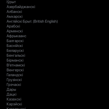
Іўрыт
Азербайджанскі
Албанскі
Амхарскі
Англійскі Брыт. (British English)
Арабскі
Армянскі
Афрыкаанс
Балгарскі
Баснійскі
Беларускі
Бенгальскі
Бірманскі
В'етнамскі
Венгерскі
Галандскі
Грузінскі
Грэчаскі
Дары
Дацкі
Казахскі
Карэйскі
Каталонскі