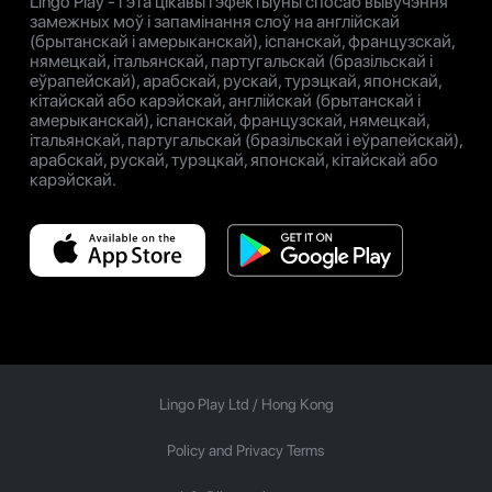
Lingo Play - гэта цікавы і эфектыўны спосаб вывучэння
замежных моў і запамінання слоў на англійскай
(брытанскай і амерыканскай), іспанскай, французскай,
нямецкай, італьянскай, партугальскай (бразільскай і
еўрапейскай), арабскай, рускай, турэцкай, японскай,
кітайскай або карэйскай, англійскай (брытанскай і
амерыканскай), іспанскай, французскай, нямецкай,
італьянскай, партугальскай (бразільскай і еўрапейскай),
арабскай, рускай, турэцкай, японскай, кітайскай або
карэйскай.
Lingo Play Ltd /
Hong Kong
Policy and Privacy Terms