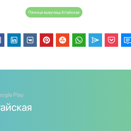
Пачніце вывучаць Кітайская
ogle Play
тайская