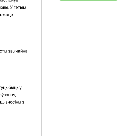
мовы. У гэтым
 можаце
эсты звычайна
уць быць у
оўвання,
ць зносіны з