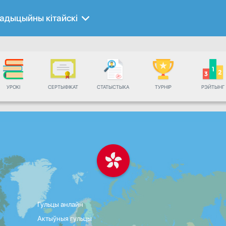
адыцыйны кітайскі
УРОКІ
СЕРТЫФІКАТ
СТАТЫСТЫКА
ТУРНІР
РЭЙТЫНГ
Гульцы анлайн
Актыўныя гульцы