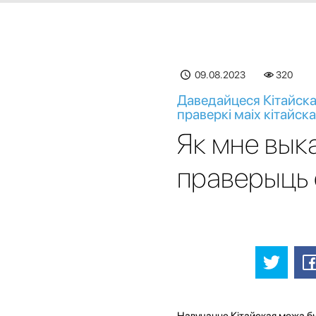
09.08.2023
320
Даведайцеся Кітайска
праверкі маіх кітайс
Як мне вык
праверыць 
Навучанне Кітайская можа бы