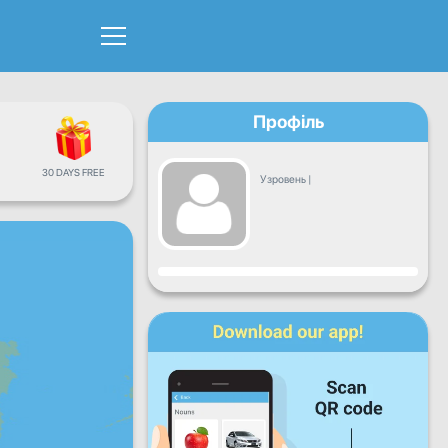
Профіль
30 DAYS FREE
Узровень
|
Прагрэс
Пн
Аўт
Сер
Чц