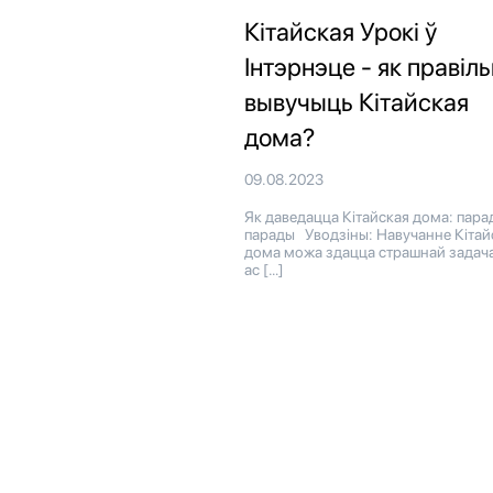
Кітайская Урокі ў
Інтэрнэце - як правіл
вывучыць Кітайская
дома?
09.08.2023
Як даведацца Кітайская дома: парад
парады Уводзіны: Навучанне Кітай
дома можа здацца страшнай задача
ас […]