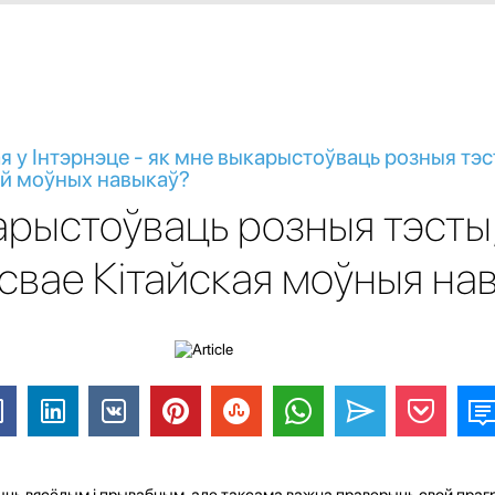
я у Інтэрнэце - як мне выкарыстоўваць розныя тэс
кай моўных навыкаў?
арыстоўваць розныя тэсты,
свае Кітайская моўныя нав
ць вясёлым і прывабным, але таксама важна праверыць свой прагр