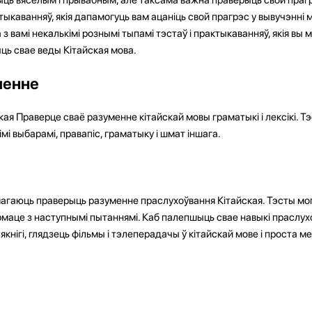
тыкаванняў, якія дапамогуць вам ацаніць свой прагрэс у вывучэнні 
з вамі некалькімі рознымі тыпамі тэстаў і практыкаванняў, якія вы
ць свае веды Кітайская мова.
ленне
ая Праверце сваё разуменне кітайскай мовы граматыкі і лексікі. Т
мі выбарамі, правапіс, граматыку і шмат іншага.
агаюць праверыць разуменне праслухоўвання Кітайская. Тэсты мог
армаце з наступнымі пытаннямі. Каб палепшыць свае навыкі праслух
нігі, глядзець фільмы і тэлеперадачы ў кітайскай мове і проста ме