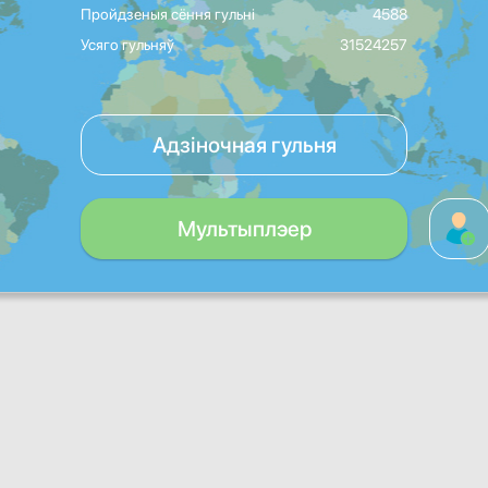
Пройдзеныя сёння гульні
4588
Усяго гульняў
31524257
Адзіночная гульня
Мультыплэер