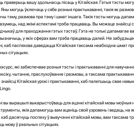
 праверыць вашу здольнасць пісаць у Кітайская. Гэтыя тэсты мог
.д. Яны могуць ўключаць у сябе розныя практыкаванні, такія як размов
ы тэму, размова пра тэму і шмат іншага. Такія тэсты могуць дапа
азумець, над якімі аспектамі трэба працаваць. Вы можаце знайсці
дчыкаў для праходжання гэтых тэстаў. Гэта не толькі дапамагае в
вызначыць, у якіх сферах вам трэба працаваць далей. Не забудзьцес
ні, каб паспяхова даведацца Кітайская таксама неабходна шмат пр
ных сітуацыях.
-рэсурс, які забяспечвае розныя тэсты і практыкаванні для навучанн
ксіку, чытанне, праслухоўванне і размовы, а таксама практыкаванні
найсці Кітайская урокі і практыкаванні, каб палепшыць свае навык
Lingo.
анні вы вырашылі выкарыстоўваць для ацэнкі кітайскай мовы моўныя 
трументы, якія дапамогуць вам ацаніць свой узровень і ведаць, на я
, каб дасягнуць поспеху ў вывучэнні кітайскай мовы, вам таксама т
ць мову ў рэальных сітуацыях.