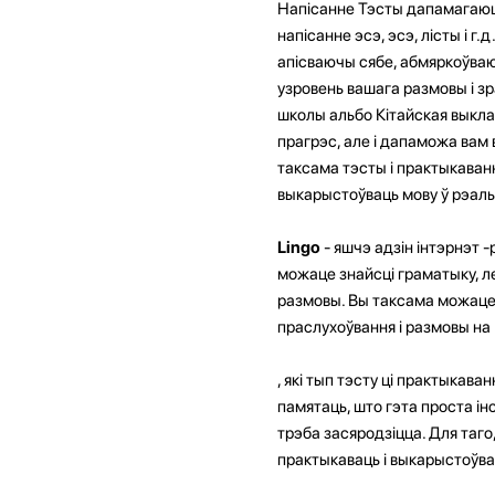
Напісанне Тэсты дапамагаюць
напісанне эсэ, эсэ, лісты і г
апісваючы сябе, абмяркоўваюч
узровень вашага размовы і зр
школы альбо Кітайская выкла
прагрэс, але і дапаможа вам 
таксама тэсты і практыкаван
выкарыстоўваць мову ў рэаль
Lingo
- яшчэ адзін інтэрнэт 
можаце знайсці граматыку, ле
размовы. Вы таксама можаце з
праслухоўвання і размовы на 
, які тып тэсту ці практыкав
памятаць, што гэта проста інс
трэба засяродзіцца. Для таго
практыкаваць і выкарыстоўва