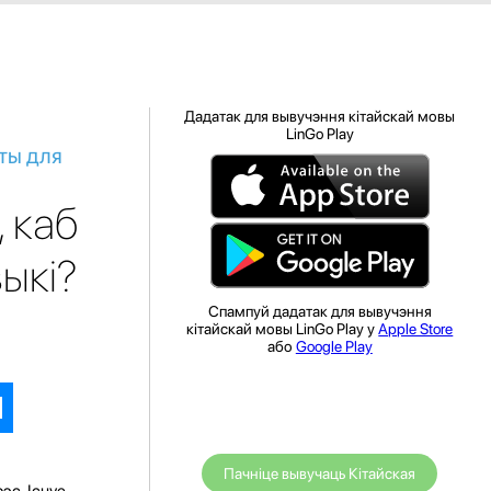
Дадатак для вывучэння кітайскай мовы
LinGo Play
ты для
 каб
ыкі?
Спампуй дадатак для вывучэння
кітайскай мовы LinGo Play у
Apple Store
або
Google Play
Пачніце вывучаць Кітайская
эс. Існуе