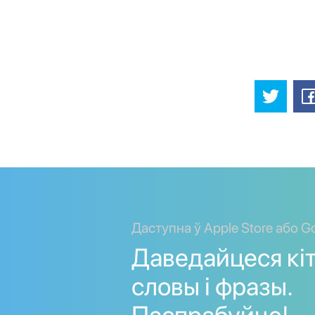
Даступна ў Apple Store або Go
Даведайцеся кі
словы і фразы.