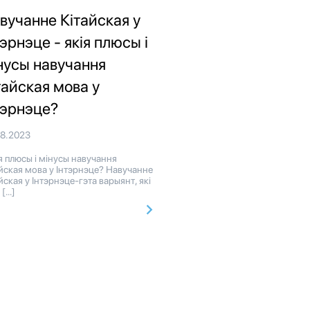
вучанне Кітайская у
тэрнэце - якія плюсы і
нусы навучання
тайская мова у
тэрнэце?
08.2023
 плюсы і мінусы навучання
йская мова у Інтэрнэце? Навучанне
йская у Інтэрнэце-гэта варыянт, які
 […]