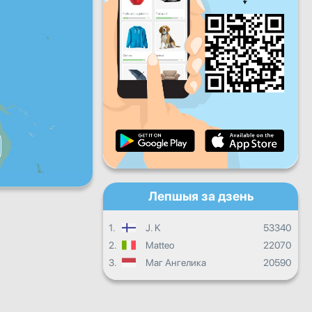
Пт
Сб
Нядз
Штодзённы прагрэс
Штомесячны прагрэс
Сертыфікат
Агульны прагрэс
Лепшыя за дзень
1.
J. K
53340
2.
Matteo
22070
3.
Маг Ангелика
20590