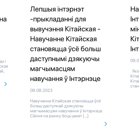
Лепшыя інтэрнэт
На
ьна
-прыкладанні для
Ін
вывучэння Кітайская -
мі
Навучанне Кітайская
Кі
становяцца ўсё больш
Ін
даступнымі дзякуючы
09.
ы і
ская
магчымасцям
й,
Якія
Кіта
навучання ў Інтэрнэце
Кіта
стан
09.08.2023
Навучанне Кітайская становіцца ўсё
больш даступнай дзякуючы
магчымасцям навучання ў Інтэрнэце.
Сёння на рынку ёсць шмат […]