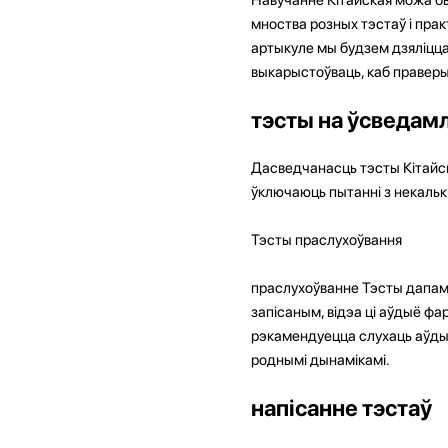
мноства розных тэстаў і прак
артыкуле мы будзем дзяліцца 
выкарыстоўваць, каб праверы
тэсты на ўсведам
Дасведчанасць тэсты Кітайск
ўключаюць пытанні з некалькі
Тэсты праслухоўвання
праслухоўванне Тэсты дапам
запісаным, відэа ці аўдыё ф
рэкамендуецца слухаць аўдыяк
роднымі дынамікамі.
напісанне тэстаў