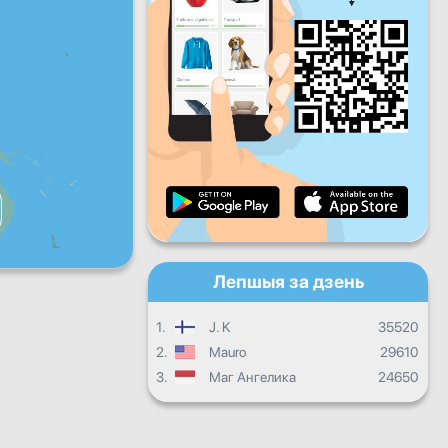
Пт
Сб
Нядз
Штодзённы прагрэс
Штомесячны прагрэс
Сертыфікат
Агульны прагрэс
Лепшыя за дзень
1.
J. K
35520
2.
Mauro
29610
3.
Маг Ангелика
24650