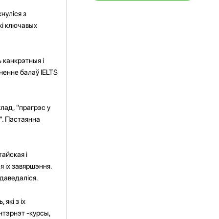
нуліся з
кі ключавых
 канкрэтныя і
ненне балаў IELTS
лад, "прагрэс у
". Пастаянна
айская і
 іх завяршэння.
 даведаліся.
які з іх
нтэрнэт -курсы,