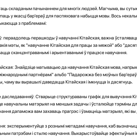
аць складаным пачынаннем для многіх людзей. Магчыма, вы сутык
упаць у якасці бар'ераў для паспяховага набыцця мовы. Вось некаль
тыкаюцца з праблемамі:
: пераадолець перашкоды ў навучанні Кітайская, важна ўсталяваць
кія мэты, як "навучанне Кітайская для працы за мяжой" або "дасяг
вацца сканцэнтраванымі і арыентаванымі ў працэсе навучання.
йская: Знайдзіце матывацыю да навучання Кітайская мова, напрык
з міжнароднымі партнёрамі" альбо "Падарожжа без моўных бар'ераў
 чаму вы вырашылі даведацца Кітайская і імкнуцца іх дасягнуць.
е даследаванняў: Стварыце структураваны графік для вывучэння Кіт
це навучальны матэрыял на меншыя задачы і ўсталюйце тэрміны для
ання дапаможа вам захаваць прагрэс і ўзмацніць матэрыял, які вы
: эксперыментуйце з рознымі метадамі навучання, каб вызначыць, 
ьным патрэбам і стылю навучання. Выкарыстоўвайце эфектыўныя і