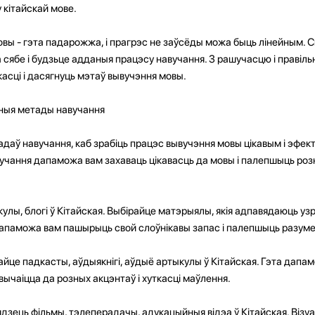
 кітайскай мове.
вы - гэта падарожжа, і прагрэс не заўсёды можа быць лінейным. С
да сябе і будзьце адданыя працэсу навучання. З рашучасцю і праві
сці і дасягнуць мэтаў вывучэння мовы.
ныя метады навучання
адаў навучання, каб зрабіць працэс вывучэння мовы цікавым і эфек
учання дапаможа вам захаваць цікавасць да мовы і палепшыць ро
кулы, блогі ў Кітайская. Выбірайце матэрыялы, якія адпавядаюць у
дапаможа вам пашырыць свой слоўнікавы запас і палепшыць разуме
йце падкасты, аўдыякнігі, аўдыё артыкулы ў Кітайская. Гэта дапам
вычаіцца да розных акцэнтаў і хуткасці маўлення.
лядзець фільмы, тэлеперадачы, адукацыйныя відэа ў Кітайская. Візу