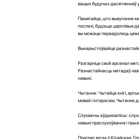
вашых будучых дасягненняў у
Памятайце, што вывучэнне мо
поспехі, будзьце цярплівыя 
вы можаце пераадолець цяжка
Выкарыстоўвайце разнастай
Разгарніце свой арсенал мет
Разнастайнасць метадаў нав
навыкі.
Чытанне: Чытайце кнігі, арты
мовай і інтарэсам. Чытанне 
Слухаючы аўдыязапісы: слуха
навыкі праслухоўвання і прыз
Прагляд відэа ў Кітайская: Г