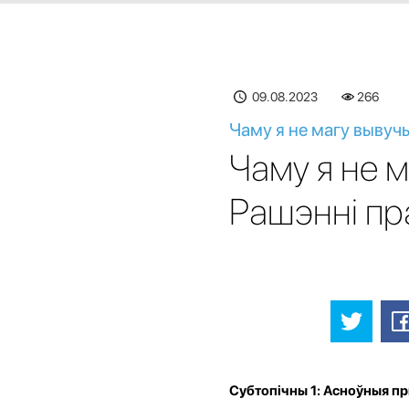
09.08.2023
266
Чаму я не магу вывуч
Чаму я не 
Рашэнні п
Субтопічны 1: Асноўныя пр