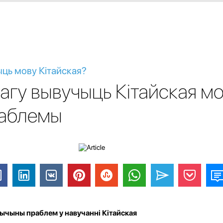
ыць мову Кітайская?
магу вывучыць Кітайская м
раблемы
ычыны праблем у навучанні Кітайская