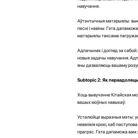
навучання.
Аўтэнтычныя матэрыялы: выка
песні і навіны. Гэта дапамож
матэрыялы таксама пагружаю
Адпачынак і догляд за сабой:
новыя задачы навучання. Адп
яны дазваляюць вашаму розу
Subtopic 2: Як пераадолець
Хоць вывучэнне Кітайская м
вашых моўных навыкаў:
Усталюйце выразныя мэты: ус
невялікія крокі, каб паступ
прагрэс. Гэта дапаможа вам 