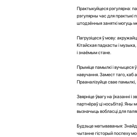
Практыкуйцеся рэгулярна: п
рэгулярны час для практыкі п
штодзённыя заняткі могуць ме
Пагрузіцеся ў мову: акружайц
Кітайская падкасты і музыка,
і знаёмым стане.
Прыміце памылкі і вучыцеся ў
навучання. Замест таго, каб 
Прааналізуйце свае памылкі, 
Звярніце ўвагу на ўказанні і
партнёраў ці носьбітаў. Яны
вызначыць вобласці для пал
Будзьце матываваныя: Знайдзі
чытанне гісторый поспеху мов