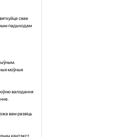
вяткуйце свае
льным падыходам
тыўным.
зныя моўныя
зроўню валодання
нне.
ожа вам развіць
альны кантэкст