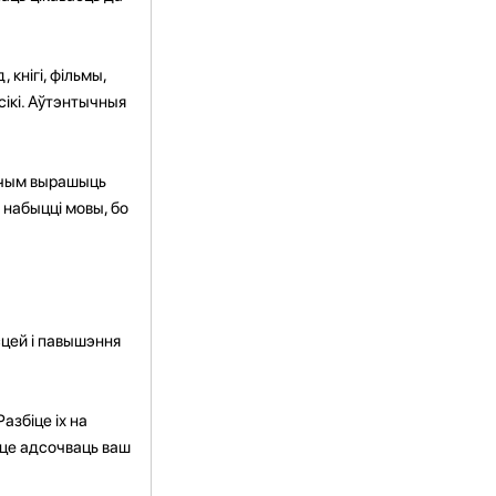
кнігі, фільмы,
сікі. Аўтэнтычныя
.
ш чым вырашыць
набыцці мовы, бо
цей і павышэння
азбіце іх на
аце адсочваць ваш