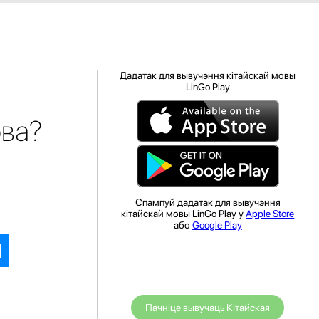
Дадатак для вывучэння кітайскай мовы
LinGo Play
ова?
Спампуй дадатак для вывучэння
кітайскай мовы LinGo Play у
Apple Store
або
Google Play
Пачніце вывучаць Кітайская