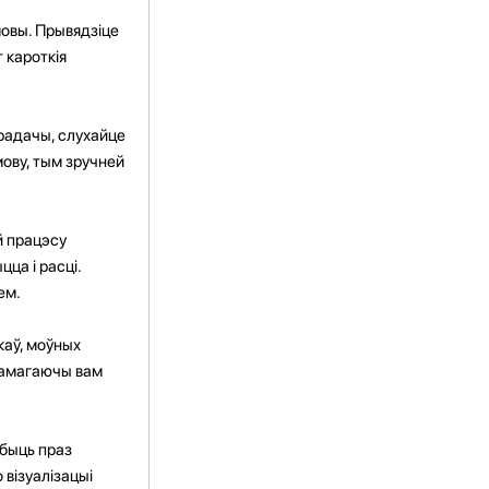
овы. Прывядзіце
 кароткія
ерадачы, слухайце
мову, тым зручней
й працэсу
ца і расці.
ем.
каў, моўных
апамагаючы вам
 быць праз
 візуалізацыі