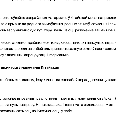
рыстоўвайце сапраўдныя матэрыялы ў кітайскай мове, напрыклад, 
а вам прывык да роднага вымаўлення, розных стыляў маўлення і лек
ць вас у ангельскую культуру і павышаюць разуменне вашай мовы
 не забудзьцеся зрабіць перапынкі, каб адпачыць і папоўніць, пер
ачынак і догляд за сабой адыгрываюць важную ролю ў паспяховым 
му адпачыць і апрацоўваць інфармацыю.
 цяжкасці ў навучанні Кітайская
ожа быць складаным, існуе мноства спосабаў пераадолення цяжкас
талюйце выразныя і рэалістычныя мэты для навучання Кітайская. Р
ова дасягнуць прагрэсу. Напрыклад, калі ваша мэта складаецца Мож
захаваць матывацыю і ўпэўненасць у сабе.