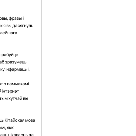
овы, фразы і
ія вы дасягнулі.
алейшага
спрабуйце
каб зразумець
ку інфармацыі.
ат з памылкамі.
ў інтэрнэт
 тым хутчэй вы
ць Кітайская мова
і, якія
аць цікавасць да