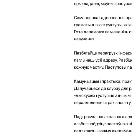
прыкладанні, моўныя рэсурсы 
Самаацэнка і адсочванне праг
граматычныя структуры, якія 
Гэта дапаможа вам ацаніць 
навучання.
Пазбягайце перагрузкі інфар
паглынаць усё адразу. Разбіц
кожную частку. Паступовы па
Камунікацыя і практыка: прак
Далучайцеся да клубаў для ра
-дыскусіях і ўступіце з іншы
пераадолееце страх зносін у 
Падтрымка навакольнага асяр
альбо знайдзіце настаўніка ці
падзяляюць вашыя акадэмічны