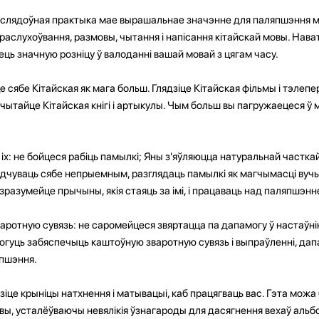
аслядоўная практыка мае вырашальнае значэнне для паляпшэння м
раслухоўвання, размовы, чытання і напісання кітайскай мовы. Нават
ць значную розніцу ў валоданні вашай мовай з цягам часу.
е сябе Кітайская як мага больш. Глядзіце Кітайская фільмы і тэлеп
 чытайце Кітайская кнігі і артыкулы. Чым больш вы пагружаецеся ў 
 іх: не бойцеся рабіць памылкі; Яны з'яўляюцца натуральнай частка
адчуваць сябе непрыемным, разглядаць памылкі як магчымасці вучыц
зразумейце прычыны, якія стаяць за імі, і працаваць над паляпшэнн
 зваротную сувязь: не саромейцеся звяртацца па дапамогу ў настаўні
 могуць забяспечыць каштоўную зваротную сувязь і выпраўленні, д
япшэння.
це крыніцы натхнення і матывацыі, каб працягваць вас. Гэта можа
ы, усталёўваючы невялікія ўзнагароды для дасягнення вехаў альбо