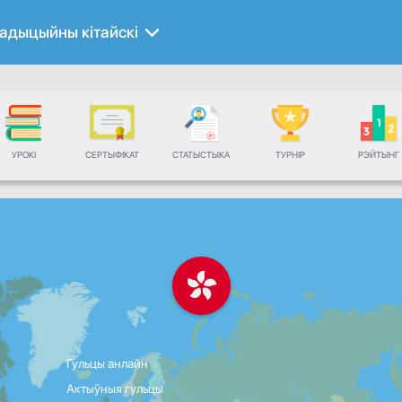
адыцыйны кітайскі
УРОКІ
СЕРТЫФІКАТ
СТАТЫСТЫКА
ТУРНІР
РЭЙТЫНГ
Гульцы анлайн
Актыўныя гульцы