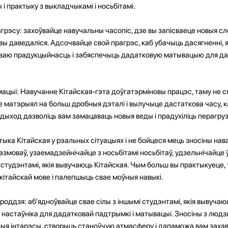
і практыку з выкладчыкамі і носьбітамі.
рэсу: захоўвайце навучальны часопіс, дзе вы запісваеце новыя сл
вы даведаліся. Адсочвайце свой прагрэс, каб убачыць дасягненні, як
сваю прадукцыйнасць і забяспечыць дадатковую матывацыю для д
мацыі: Навучанне Кітайская-гэта доўгатэрміновы працэс, таму не 
е матэрыял на больш дробныя дэталі і вылучыце дастаткова часу, 
дыход дазволіць вам замацаваць новыя веды і прадухіліць перагруз
тыка Кітайская у рэальных сітуацыях і не бойцеся мець зносіны нав
змоваў, узаемадзейнічайце з носьбітамі носьбітаў, удзельнічайце 
мі студэнтамі, якія вывучаюць Кітайская. Чым больш вы практыкуеце,
кітайскай мове і палепшыць свае моўныя навыкі.
оддзя: аб'ядноўвайце свае сілы з іншымі студэнтамі, якія вывучаю
 настаўніка для дадатковай падтрымкі і матывацыі. Зносіны з людзьм
я інтарэсы, створыць станоўчую атмасферу і дапаможа вам захав