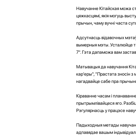
Навучанне Кітайская можа ст
цяжкасцямі, якія могуць выст
прычын, чаму вучні часта су
Адсутнасць відавочных мэтаў
вымерныя мэты. Усталюйце та
7". Гэта дапаможа вам заста
Матывацыя да навучання Кіта
кар'еры", "Прастата зносін 
нагадвайце сабе пра прычыны,
Кіраванне часам і планаванн
прытрымлівайцеся яго. Разбі
Рэгулярнасць у працэсе навуч
Падыходныя метады навучання
адпавядае вашым індывідуал