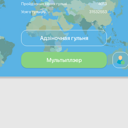
Пройдзеныя сёння гульні
4013
Усяго гульняў
31532553
Адзіночная гульня
Мультыплэер