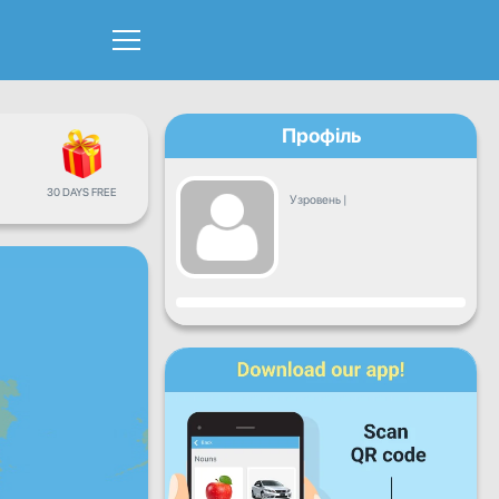
Профіль
30 DAYS FREE
Узровень
|
Прагрэс
Пн
Аўт
Сер
Чц