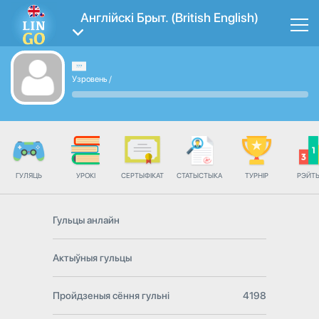
Англійскі Брыт. (British English)
Узровень
/
ГУЛЯЦЬ
УРОКІ
СЕРТЫФІКАТ
СТАТЫСТЫКА
ТУРНІР
РЭЙТ
Гульцы анлайн
Актыўныя гульцы
Пройдзеныя сёння гульні
4198