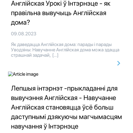
Англійская Урокі ў Інтэрнэце - як
правільна вывучыць Англійская
дома?
09.08.2023
Як даведацца Англійская дома: парады і парады
Уводзіны: Навучанне Англійская дома можа здацца
страшнай задачай, […]
Лепшыя інтэрнэт -прыкладанні для
вывучэння Англійская - Навучанне
Англійская становяцца ўсё больш
даступнымі дзякуючы магчымасцям
навучання ў Інтэрнэце