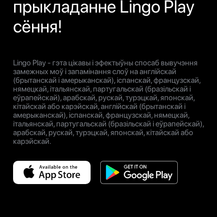
прыкладанне Lingo Play
сёння!
Lingo Play - гэта цікавы і эфектыўны спосаб вывучэння
замежных моў і запамінання слоў на англійскай
(брытанскай і амерыканскай), іспанскай, французскай,
нямецкай, італьянскай, партугальскай (бразільскай і
еўрапейскай), арабскай, рускай, турэцкай, японскай,
кітайскай або карэйскай, англійскай (брытанскай і
амерыканскай), іспанскай, французскай, нямецкай,
італьянскай, партугальскай (бразільскай і еўрапейскай),
арабскай, рускай, турэцкай, японскай, кітайскай або
карэйскай.