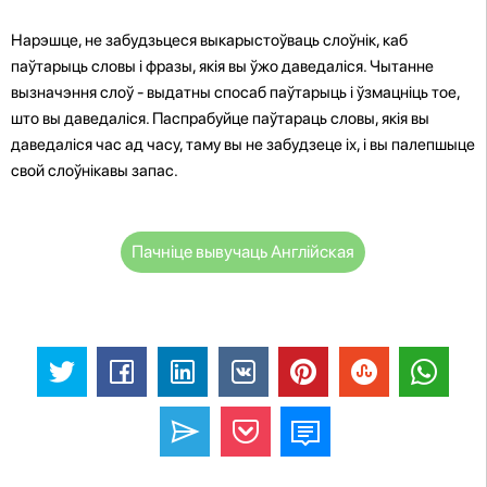
Нарэшце, не забудзьцеся выкарыстоўваць слоўнік, каб
паўтарыць словы і фразы, якія вы ўжо даведаліся. Чытанне
вызначэння слоў - выдатны спосаб паўтарыць і ўзмацніць тое,
што вы даведаліся. Паспрабуйце паўтараць словы, якія вы
даведаліся час ад часу, таму вы не забудзеце іх, і вы палепшыце
свой слоўнікавы запас.
Пачніце вывучаць Англійская