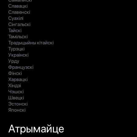
Славацкі
Славенскі
Суахілі
Сінгальскі
Тайскі
Тамільскі
Традыцыйны кітайскі
Турэцкі
Украінскі
Урду
Французскі
Фінскі
Харвацкі
Хіндзі
Чэшскі
Швецкі
Эстонскі
Японскі
Атрымайце