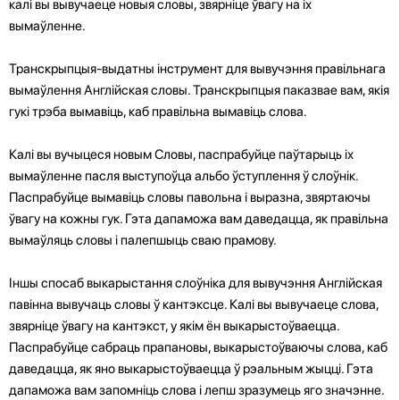
калі вы вывучаеце новыя словы, звярніце ўвагу на іх
вымаўленне.
Транскрыпцыя-выдатны інструмент для вывучэння правільнага
вымаўлення Англійская словы. Транскрыпцыя паказвае вам, якія
гукі трэба вымавіць, каб правільна вымавіць слова.
Калі вы вучыцеся новым Словы, паспрабуйце паўтарыць іх
вымаўленне пасля выступоўца альбо ўступлення ў слоўнік.
Паспрабуйце вымавіць словы павольна і выразна, звяртаючы
ўвагу на кожны гук. Гэта дапаможа вам даведацца, як правільна
вымаўляць словы і палепшыць сваю прамову.
Іншы спосаб выкарыстання слоўніка для вывучэння Англійская
павінна вывучаць словы ў кантэксце. Калі вы вывучаеце слова,
звярніце ўвагу на кантэкст, у якім ён выкарыстоўваецца.
Паспрабуйце сабраць прапановы, выкарыстоўваючы слова, каб
даведацца, як яно выкарыстоўваецца ў рэальным жыцці. Гэта
дапаможа вам запомніць слова і лепш зразумець яго значэнне.