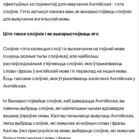
эфектыўных інструментаў для навучання Англійская - гэта
слоўнік. Гэты артыкул пакажа вам, як выкарыстоўваць слоўнікі
для вывучэння ангельскай мовы.
Што такое слоўнік і як выкарыстоўваць яго
Слоўнік-гэта калекцыя слоў і іх вызначэння на пэўнай мове.
Існуюць розныя тыпы слоўнікаў, але найбольш
распаўсюджанымі з'яўляюцца слоўнікі, якія ўтрымліваюць
словы і фразы ў англійскай мове і іх пераклад на іншыя мовы.
Ёсць таксама слоўнікі, якія ўтрымліваюць азначэнні Англійская у
Англійская.
to Выкарыстоўвайце слоўнік, каб даведацца Англійская, вы
павінны выбраць слоўнік, які найлепшым чынам адпавядае
вашаму ўзроўню мовы. Калі вы пачынаеце вывучаць Англійская,
лепш выбраць слоўнік, які змяшчае асноўныя словы і фразы.
Калі вы ўжо прасунуліся на мове, выберыце слоўнік, які змяшчае
больш прасунутыя словы і фразы.