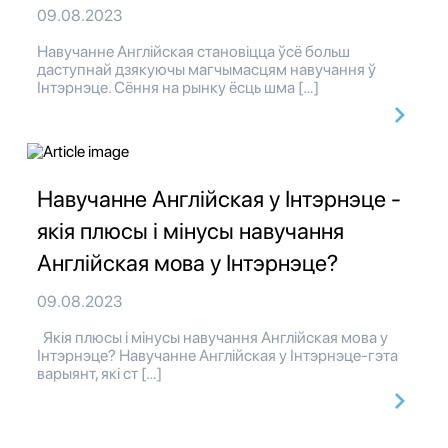
09.08.2023
Навучанне Англійская становіцца ўсё больш
даступнай дзякуючы магчымасцям навучання ў
Інтэрнэце. Сёння на рынку ёсць шма […]
Навучанне Англійская у Інтэрнэце -
якія плюсы і мінусы навучання
Англійская мова у Інтэрнэце?
09.08.2023
Якія плюсы і мінусы навучання Англійская мова у
Інтэрнэце? Навучанне Англійская у Інтэрнэце-гэта
варыянт, які ст […]