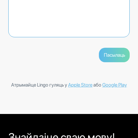
Атрымайце Lingo гуляць у
Apple Store
або
Google Play
Знайдзіце сваю мову!