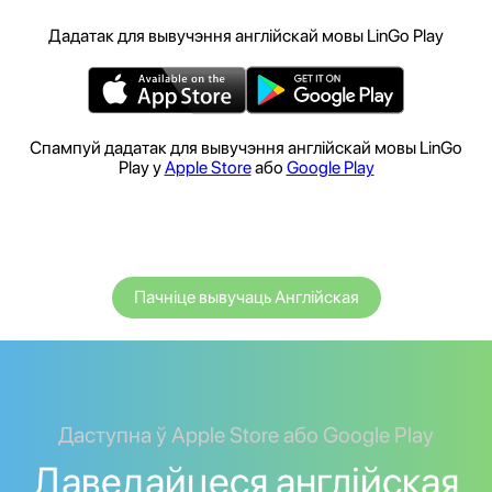
Дадатак для вывучэння англійскай мовы LinGo Play
Спампуй дадатак для вывучэння англійскай мовы LinGo
Play у
Apple Store
або
Google Play
Пачніце вывучаць Англійская
Даступна ў Apple Store або Google Play
Даведайцеся англійская