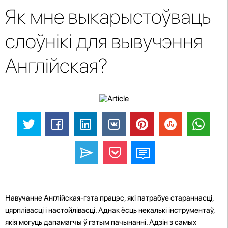
Як мне выкарыстоўваць
слоўнікі для вывучэння
Англійская?
Навучанне Англійская-гэта працэс, які патрабуе стараннасці,
цярплівасці і настойлівасці. Аднак ёсць некалькі інструментаў,
якія могуць дапамагчы ў гэтым пачынанні. Адзін з самых