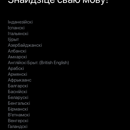
Інданезійскі
Іспанскі
Італьянскі
Іўрыт
Азербайджанскі
Албанскі
Амхарскі
Англійскі Брыт. (British English)
Арабскі
Армянскі
Афрыкаанс
Балгарскі
Баснійскі
Беларускі
Бенгальскі
Бірманскі
В'етнамскі
Венгерскі
Галандскі