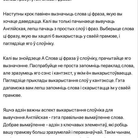
Наступны крок павінен вызначыць слова ці фраза, якую вы
хочаце даведацца. Калі вы толькі пачынаеце вывучаць
Англійская, лепш пачаць з простых слоў і фраз. Выберыце слова
ці фразу, якую вы хацелі б выкарыстаць у сваёй прамове, і
паглядзіце яго ў слоўніку.
Калі вы знойдзеце A Слова ці фраза ў слоўніку, прачытайце яго
вызначэнне. Паспрабуйце не проста запомніць пераклад слова,
але зразумець яго сэнс і кантэкст, у якім ён выкарыстоўваецца.
Паглядзіце прыклады выкарыстання слоў у кантэксце. Гэта
дапаможа вам лепш запомніць слова і скарыстацца ім у сваёй
прамове.
Яшчэ адзін важны аспект выкарыстання слоўніка для
вывучэння Англійская - гэта правільнае вымаўленне слова.
Добрае вымаўленне - адзін з ключавых элементаў, які робіць
вашу прамову больш зразумелай і пераканаўчай. Такім чынам,