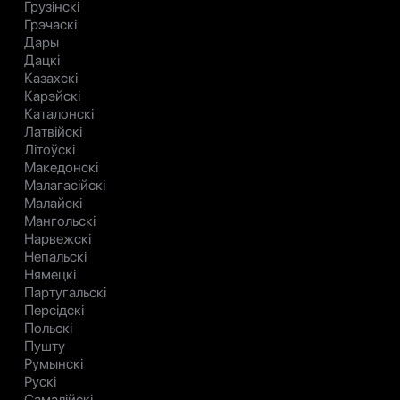
Грузінскі
Грэчаскі
Дары
Дацкі
Казахскі
Карэйскі
Каталонскі
Латвійскі
Літоўскі
Македонскі
Малагасійскі
Малайскі
Мангольскі
Нарвежскі
Непальскі
Нямецкі
Партугальскі
Персідскі
Польскі
Пушту
Румынскі
Рускі
Самалійскі